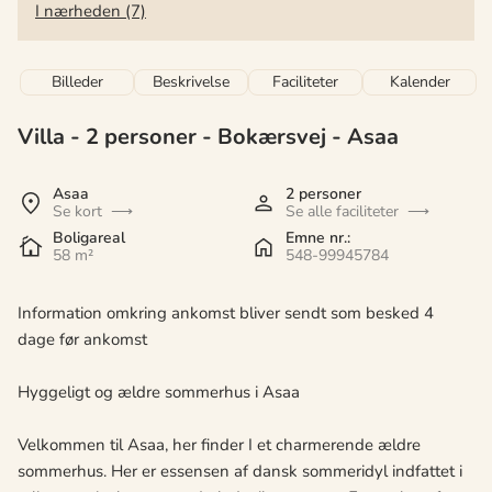
I nærheden (7)
Billeder
Beskrivelse
Faciliteter
Kalender
Villa - 2 personer
 - 
Bokærsvej
 - Asaa
 - 9340
Asaa
2 personer
Se kort
Se alle faciliteter
Boligareal
Emne nr.:
58 m²
548-99945784
Information omkring ankomst bliver sendt som besked 4
dage før ankomst
Hyggeligt og ældre sommerhus i Asaa
Velkommen til Asaa, her finder I et charmerende ældre
sommerhus. Her er essensen af dansk sommeridyl indfattet i