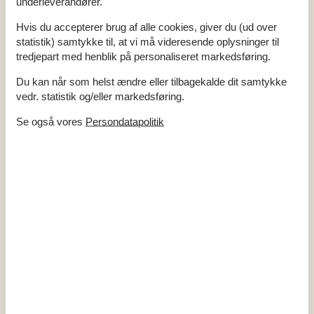
underleverandører.
Køkken
Køleskab
Hvis du accepterer brug af alle cookies, giver du (ud over
Opvaskemaskine
Ovn
statistik) samtykke til, at vi må videresende oplysninger til
tredjepart med henblik på personaliseret markedsføring.
Udendørs
Elektrisk ladestation
Du kan når som helst ændre eller tilbagekalde dit samtykke
Have
vedr. statistik og/eller markedsføring.
Parkering
Carport
Terrasse
Se også vores
Persondatapolitik
Udendørs møbler
Egnethed
Huset er for ikke-rygere
Huset er ikke egnet til grupper af unge
Huset er velegnet til børn
Huset er velegnet til kæledyr
Diverse
Helt i stueetagen
Privat indgang
Afstand
Strand/hav/sø
910 m