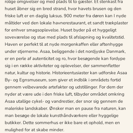
rolige omgivelser og med plads til to gæster. Et stenkast fra
huset åbner sig en bred strand, hvor havets brusen og den
friske luft er en daglig luksus. 900 meter fra døren kan I nyde
måltider ved den lokale havnerestaurant, et sandt trækplaster
for enhver smagsoplevelse. Huset byder på et hyggeligt
soveværelse og stue med plads til afslapning og kvalitetstid.
Haven er perfekt til at nyde morgenkaffen eller aftenhygge
under stjernerne. Asaa, beliggende i det nordjyske Danmark,
er en perle af autenticitet og ro, hvor besøgende kan fordype
sig i en række aktiviteter og oplevelser, der sammenfletter
natur, kultur og historie. Historieentusiaster kan udforske Asaa
By- og Egnsmuseum, som giver et indblik i områdets fortid
gennem velbevarede artefakter og udstillinger. For dem der
nyder at være ude i den friske luft, tilbyder området omkring
Asaa utallige cykel- og vandrestier, der snor sig gennem de
maleriske landskaber. Ønsker man en pause fra naturen, kan
man besøge de lokale kunsthåndværkere eller hyggelige
butikker. Dette sommerhus er ikke bare et ophold, men en
mulighed for at skabe minder.