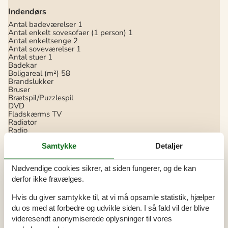
Indendørs
Antal badeværelser
1
Antal enkelt sovesofaer (1 person)
1
Antal enkeltsenge
2
Antal soveværelser
1
Antal stuer
1
Badekar
Boligareal (m²)
58
Brandslukker
Bruser
Brætspil/Puzzlespil
DVD
Fladskærms TV
Radiator
Radio
Røgalarm
Samtykke
Detaljer
Samlet antal værelser
3
Stereo
Strygebræt
Nødvendige cookies sikrer, at siden fungerer, og de kan
Strygejern
Støvsuger
derfor ikke fravælges.
TV
Vaskemaskine
Hvis du giver samtykke til, at vi må opsamle statistik, hjælper
WiFi
Gratis
du os med at forbedre og udvikle siden. I så fald vil der blive
videresendt anonymiserede oplysninger til vores
Køkken