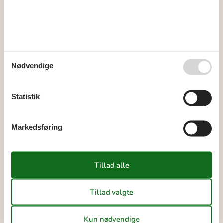
34
17
18
19
20
21
22
23
35
24
25
26
27
28
29
30
36
31
Nødvendige
september 2026
ma
ti
on
to
fr
lø
sø
Statistik
36
1
2
3
4
5
6
37
7
8
9
10
11
12
13
Markedsføring
38
14
15
16
17
18
19
20
39
21
22
23
24
25
26
27
40
28
29
30
41
Ledig
Optaget
Ankomst mulig