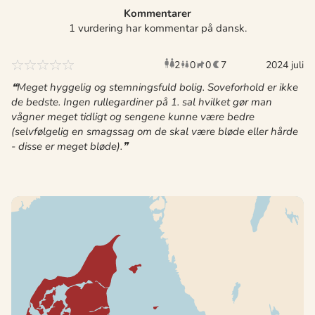
Kommentarer
1 vurdering har kommentar på dansk.
2
0
0
7
voksne
børn
husdyr
2024 juli
overnat
Meget hyggelig og stemningsfuld bolig. Soveforhold er ikke
de bedste. Ingen rullegardiner på 1. sal hvilket gør man
vågner meget tidligt og sengene kunne være bedre
(selvfølgelig en smagssag om de skal være bløde eller hårde
- disse er meget bløde).