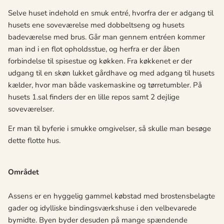
Selve huset indehold en smuk entré, hvorfra der er adgang til
husets ene soveværelse med dobbeltseng og husets
badeværelse med brus. Går man gennem entréen kommer
man ind i en flot opholdsstue, og herfra er der åben
forbindelse til spisestue og køkken. Fra køkkenet er der
udgang til en skøn lukket gårdhave og med adgang til husets
kælder, hvor man både vaskemaskine og tørretumbler. På
husets 1.sal finders der en lille repos samt 2 dejlige
soveværelser.
Er man til byferie i smukke omgivelser, så skulle man besøge
dette flotte hus.
Området
Assens er en hyggelig gammel købstad med brostensbelagte
gader og idylliske bindingsværkshuse i den velbevarede
bymidte. Byen byder desuden på mange spændende