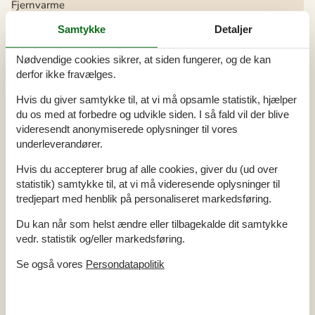
Fjernvarme
Hårde hvidevarer
Samtykke
Detaljer
Elkedel
Emhætte
Nødvendige cookies sikrer, at siden fungerer, og de kan
Fryser
41
derfor ikke fravælges.
Gasblus
4
Kaffemaskine
Hvis du giver samtykke til, at vi må opsamle statistik, hjælper
Køleskab
170
Mikroovn
du os med at forbedre og udvikle siden. I så fald vil der blive
Opvaskemaskine
videresendt anonymiserede oplysninger til vores
Ovn
underleverandører.
Tørretumbler
Vaskemaskine
Hvis du accepterer brug af alle cookies, giver du (ud over
Multimedier
statistik) samtykke til, at vi må videresende oplysninger til
Chromecast
Der er ikke TV kanaler i huset, men der er
tredjepart med henblik på personaliseret markedsføring.
mulighed for at se egne TV- og streamingtjenester via ...
Gratis Wi-Fi - Over 100 Mbit
Du kan når som helst ændre eller tilbagekalde dit samtykke
TV
Der er ikke TV kanaler i huset, men der er mulighed for at
vedr. statistik og/eller markedsføring.
se egne TV- og streamingtjenester via ...
Se også vores
Persondatapolitik
Ekstra
Barnestol
Gode fiskeforhold