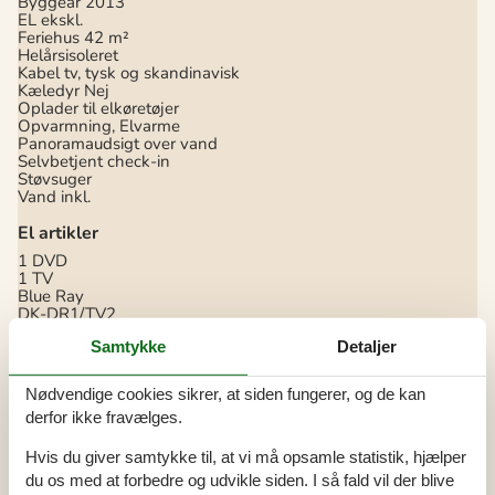
Byggeår
2013
EL ekskl.
Feriehus
42 m²
Helårsisoleret
Kabel tv, tysk og skandinavisk
Kæledyr Nej
Oplader til elkøretøjer
Opvarmning, Elvarme
Panoramaudsigt over vand
Selvbetjent check-in
Støvsuger
Vand inkl.
El artikler
1 DVD
1 TV
Blue Ray
DK-DR1/TV2
Internet (trådløst)
Samtykke
Detaljer
Stereoanlæg og CD
I nærheden
Nødvendige cookies sikrer, at siden fungerer, og de kan
Afs. til nærmeste vand/badning
10 m
derfor ikke fravælges.
Afstand til fiskemulighed
10 m
Afstand til indkøb
2 km
Hvis du giver samtykke til, at vi må opsamle statistik, hjælper
Golfbane
7 km
du os med at forbedre og udvikle siden. I så fald vil der blive
Minigolf
16 km