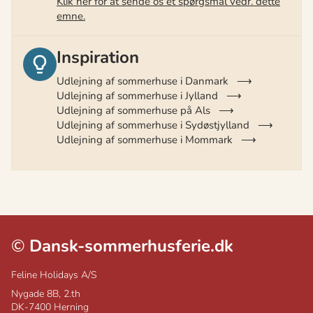
Klik her for at sende os et spørgsmål vedr. dette
emne.
Inspiration
Udlejning af sommerhuse i Danmark
Udlejning af sommerhuse i Jylland
Udlejning af sommerhuse på Als
Udlejning af sommerhuse i Sydøstjylland
Udlejning af sommerhuse i Mommark
©
Dansk-sommerhusferie.dk
Feline Holidays A/S
Nygade 8B, 2.th
DK-7400
Herning