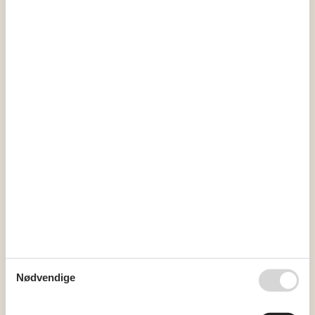
31
1
2
32
3
4
5
6
7
8
9
33
10
11
12
13
14
15
16
34
17
18
19
20
21
22
23
35
24
25
26
27
28
29
30
36
31
september 2026
ma
ti
on
to
fr
lø
sø
36
1
2
3
4
5
6
37
7
8
9
10
11
12
13
38
14
15
16
17
18
19
20
Nødvendige
39
21
22
23
24
25
26
27