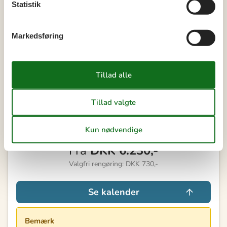
40
28
29
30
Statistik
41
Markedsføring
Ledig
Optaget
Ankomst mulig
Varighed
Vores gæsteanmeldelser
4,4
2 OVERNATNINGER
Fra
DKK
6.230,-
Valgfri rengøring: DKK 730,-
Se kalender
Bemærk