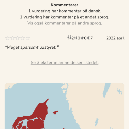
Kommentarer
1 vurdering har kommentar på dansk.
1 vurdering har kommentar på et andet sprog.
2
0
0
7
voksne
børn
2022 april
husdyr
overnat
Meget sparsomt udstyret.
Se 3 eksterne anmeldelser i stedet.