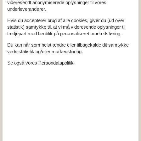
Nærmeste by
16 km
videresendt anonymiserede oplysninger til vores
Nærmeste restaurant
8 km
underleverandører.
Surfmuligheder
10 km
Svømmehal
16 km
Hvis du accepterer brug af alle cookies, giver du (ud over
Tennisbane
5 km
statistik) samtykke til, at vi må videresende oplysninger til
Indendørs
tredjepart med henblik på personaliseret markedsføring.
Gulvvarme på badeværelset
Du kan når som helst ændre eller tilbagekalde dit samtykke
Koncepter
vedr. statistik og/eller markedsføring.
Kvalitetshavemøbler
Lystfiskerhus plus kyst
Se også vores
Persondatapolitik
Røgfrit hus
Tæt på havet
Køkken
El-komfur
Emhætte
Fryser
60 l
Kaffemaskine
Køkkenet har v/k vand
Køleskab
Mikroovn
Opvaskemaskine
Udendørs