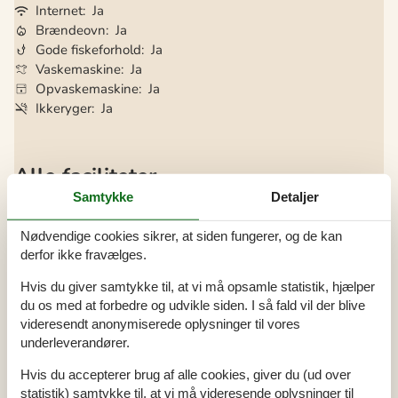
Internet
Ja
Brændeovn
Ja
Gode fiskeforhold
Ja
Vaskemaskine
Ja
Opvaskemaskine
Ja
Ikkeryger
Ja
Alle faciliteter
Samtykke
Detaljer
Aktiviteter
Fiskemulighed, Hav
Nødvendige cookies sikrer, at siden fungerer, og de kan
Bad
derfor ikke fravælges.
WC. Varmt og koldt vand
Hvis du giver samtykke til, at vi må opsamle statistik, hjælper
du os med at forbedre og udvikle siden. I så fald vil der blive
Diverse
videresendt anonymiserede oplysninger til vores
Antal babysenge
1
Antal babystole
1
underleverandører.
Antal husdyr
2
Byggemateriale: Sten
Hvis du accepterer brug af alle cookies, giver du (ud over
Byggeår
1900
statistik) samtykke til, at vi må videresende oplysninger til