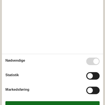
Miniferie
Der er begrænset mulighed for miniferie hele året, typisk uden
for højsæsonen.
Kalender
Ankomst
Nødvendige
september 2026
Statistik
ma
ti
on
to
fr
lø
sø
36
1
2
3
4
5
6
Markedsføring
37
7
8
9
10
11
12
13
38
14
15
16
17
18
19
20