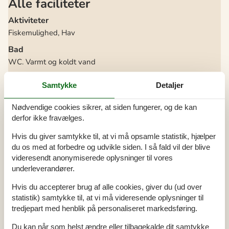
Alle faciliteter
Aktiviteter
Fiskemulighed, Hav
Bad
WC. Varmt og koldt vand
Bemærk
Samtykke
Detaljer
Håndklæder kan ikke lejes
Sengelinned kan ikke lejes
Nødvendige cookies sikrer, at siden fungerer, og de kan
Diverse
derfor ikke fravælges.
Antal husdyr
2
Hvis du giver samtykke til, at vi må opsamle statistik, hjælper
Antal solvogne
2
Byggemateriale: Sten
du os med at forbedre og udvikle siden. I så fald vil der blive
Byggeår
1953
videresendt anonymiserede oplysninger til vores
El og varme excl.
underleverandører.
Feriehus
124 m²
Helårshus
Helårsisoleret
Hvis du accepterer brug af alle cookies, giver du (ud over
Kabel tv, tysk og skandinavisk
statistik) samtykke til, at vi må videresende oplysninger til
Kæledyr Ja
2
tredjepart med henblik på personaliseret markedsføring.
Opvarmning, Fjernvarme
Renoveret
2010
Selvbetjent check-in
Du kan når som helst ændre eller tilbagekalde dit samtykke