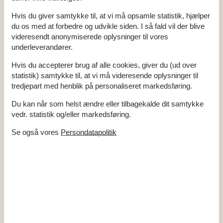
Ingen ungdomsgrupper efter anmodning
Rygning er forbudt
Hvis du giver samtykke til, at vi må opsamle statistik, hjælper
du os med at forbedre og udvikle siden. I så fald vil der blive
Indretning
videresendt anonymiserede oplysninger til vores
Antal børn (0-3 år)
1
underleverandører.
Antal voksne inkl. 4-11 år
6
Bebygget areal
69 m²
Hvis du accepterer brug af alle cookies, giver du (ud over
Brændeovn
1
Byggeår
1995
statistik) samtykke til, at vi må videresende oplysninger til
Feriebolig
tredjepart med henblik på personaliseret markedsføring.
Frysekapacitet (antal liter)
10
Højstol
1
Du kan når som helst ændre eller tilbagekalde dit samtykke
Varmepumpe
Vaskemaskine
1
vedr. statistik og/eller markedsføring.
Køkken
Se også vores
Persondatapolitik
Antal keramiske kogeplader
4
Køleskab
1
Mikrobølgeovn
1
Opvaskemaskine
1
Varmluftovn
1
Multimedier
> 3 danske kanaler
> 3 tyske kanaler
Antal tv'er
1