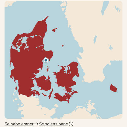
Se nabo emner
Se solens bane