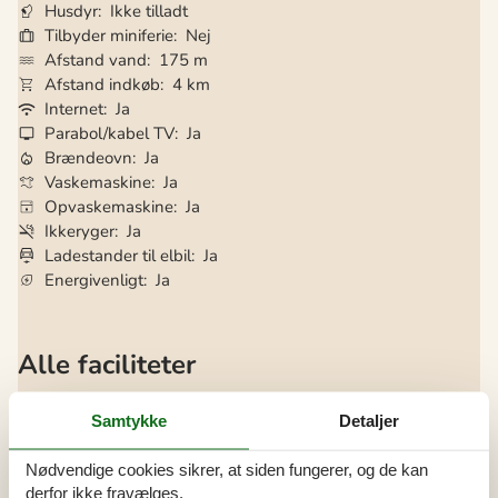
Husdyr
Ikke tilladt
Tilbyder miniferie
Nej
Afstand vand
175 m
Afstand indkøb
4 km
Internet
Ja
Parabol/kabel TV
Ja
Brændeovn
Ja
Vaskemaskine
Ja
Opvaskemaskine
Ja
Ikkeryger
Ja
Ladestander til elbil
Ja
Energivenligt
Ja
Alle faciliteter
Adgang til ferieboligen
Samtykke
Detaljer
Nøgleboks med kode
Bemærk
Nødvendige cookies sikrer, at siden fungerer, og de kan
Ingen håndværkere efter anmodning
derfor ikke fravælges.