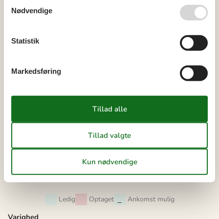
Nødvendige
40
28
29
30
41
Statistik
oktober 2026
ma
ti
on
to
fr
lø
sø
Markedsføring
40
1
2
3
4
41
5
6
7
8
9
10
11
42
12
13
14
15
16
17
18
43
19
20
21
22
23
24
25
44
26
27
28
29
30
31
45
Ledig
Optaget
Ankomst mulig
Varighed