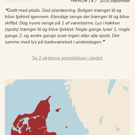
9
0
1
7
2025 september
voksne
børn
husdyr
overnat
Godt med plads. God planløsning. Boligen trænger til og
blive tjekket igennem. Elendige senge der trænger til og blive
skiftet. Dog nyere senge på 1 af værelserne. Lys i køkken
(spots) trænger til og blive tjekket. Nogle gange lyser 1, nogle
gange 2, og andre gange lyser ingen eller alle spots. Det
samme med lys på badeværelset i underetagen.
Se 2 eksterne anmeldelser i stedet.