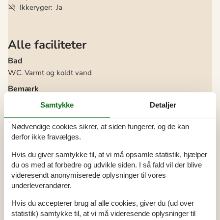
Ikkeryger
Ja
Alle faciliteter
Bad
WC. Varmt og koldt vand
Bemærk
Udl. ikke til ungdomsgrupper
Samtykke
Detaljer
Diverse
Nødvendige cookies sikrer, at siden fungerer, og de kan
Antal babysenge
1
Antal babystole
1
derfor ikke fravælges.
Antal gratis børn (< 4 år)
1
Antal husdyr
3
Hvis du giver samtykke til, at vi må opsamle statistik, hjælper
Antal solvogne
2
du os med at forbedre og udvikle siden. I så fald vil der blive
Byggemateriale: Sten
videresendt anonymiserede oplysninger til vores
Byggeår
1992
EL ekskl.
underleverandører.
Feriehus
226 m²
Havudsigt fra 1. sal
Hvis du accepterer brug af alle cookies, giver du (ud over
Helårsisoleret
statistik) samtykke til, at vi må videresende oplysninger til
Kabel tv, tyske kanaler