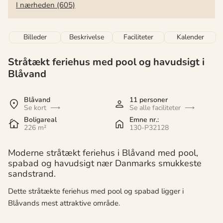
I nærheden (605)
Billeder
Beskrivelse
Faciliteter
Kalender
Stråtækt feriehus med pool og havudsigt i
Blåvand
Blåvand
11 personer
Se kort
Se alle faciliteter
Boligareal
Emne nr.:
226 m²
130-P32128
Moderne stråtækt feriehus i Blåvand med pool,
spabad og havudsigt nær Danmarks smukkeste
sandstrand.
Dette stråtækte feriehus med pool og spabad ligger i
Blåvands mest attraktive område.