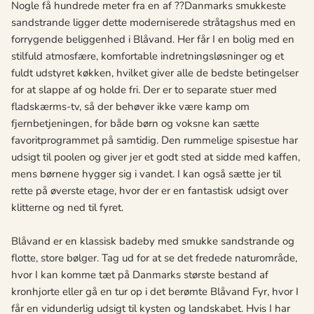
Nogle få hundrede meter fra en af ??Danmarks smukkeste
sandstrande ligger dette moderniserede stråtagshus med en
forrygende beliggenhed i Blåvand. Her får I en bolig med en
stilfuld atmosfære, komfortable indretningsløsninger og et
fuldt udstyret køkken, hvilket giver alle de bedste betingelser
for at slappe af og holde fri. Der er to separate stuer med
fladskærms-tv, så der behøver ikke være kamp om
fjernbetjeningen, for både børn og voksne kan sætte
favoritprogrammet på samtidig. Den rummelige spisestue har
udsigt til poolen og giver jer et godt sted at sidde med kaffen,
mens børnene hygger sig i vandet. I kan også sætte jer til
rette på øverste etage, hvor der er en fantastisk udsigt over
klitterne og ned til fyret.
Blåvand er en klassisk badeby med smukke sandstrande og
flotte, store bølger. Tag ud for at se det fredede naturområde,
hvor I kan komme tæt på Danmarks største bestand af
kronhjorte eller gå en tur op i det berømte Blåvand Fyr, hvor I
får en vidunderlig udsigt til kysten og landskabet. Hvis I har