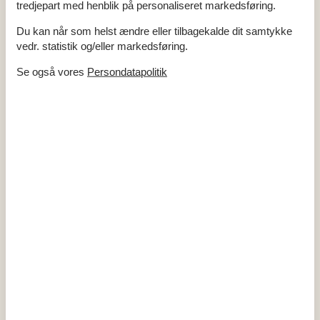
Kæledyr Ja
3
tredjepart med henblik på personaliseret markedsføring.
Opvarmning, Elvarme
Renoveret
2008
Du kan når som helst ændre eller tilbagekalde dit samtykke
Selvbetjent check-in
vedr. statistik og/eller markedsføring.
Stråtag
Støvsuger
Se også vores
Persondatapolitik
Tørretumbler
Vand inkl.
Vaskemaskine
El artikler
1 DVD
2 TV
DK-DR1/TV2
Internet (trådløst)
I nærheden
Afs. til nærmeste vand/badning
300 m
Afstand til indkøb
1,5 km
Nærmeste by
1,5 km
Nærmeste restaurant
1,5 km
Indendørs
Brændeovn
2
Delvis gulvvarme