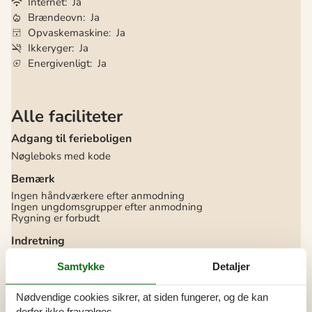
Internet
Ja
Brændeovn
Ja
Opvaskemaskine
Ja
Ikkeryger
Ja
Energivenligt
Ja
Alle faciliteter
Adgang til ferieboligen
Nøgleboks med kode
Bemærk
Ingen håndværkere efter anmodning
Ingen ungdomsgrupper efter anmodning
Rygning er forbudt
Indretning
Antal børn 4-11 år
2
Samtykke
Detaljer
Antal voksne inkl. 4-11 år
5
Bebygget areal
89 m²
Brændeovn
1
Nødvendige cookies sikrer, at siden fungerer, og de kan
Byggeår
1998
derfor ikke fravælges.