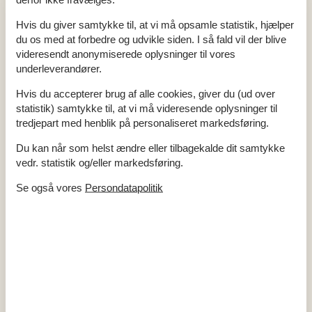
Feriebolig
Frysekapacitet (antal liter)
110
Husdyr
1
Hvis du giver samtykke til, at vi må opsamle statistik, hjælper
Højstol
1
du os med at forbedre og udvikle siden. I så fald vil der blive
Varmepumpe
videresendt anonymiserede oplysninger til vores
Varmepumpe luft til luft
underleverandører.
Køkken
Hvis du accepterer brug af alle cookies, giver du (ud over
Antal keramiske kogeplader
4
Køleskab
1
statistik) samtykke til, at vi må videresende oplysninger til
Mikrobølgeovn
1
tredjepart med henblik på personaliseret markedsføring.
Opvaskemaskine
1
Varmluftovn
1
Du kan når som helst ændre eller tilbagekalde dit samtykke
vedr. statistik og/eller markedsføring.
Multimedier
Antal tv'er
1
Se også vores
Persondatapolitik
Chromecast
1
Ingen tv-kanaler - kun streaming
Trådløst internet
TV igennem
Soveforhold
Antal soveværelser
3
Barneseng
1
Dobbeltseng (antal sovepladser)
4
Enkeltseng (antal sovepladser)
1
Køjeseng (antal sovepladser)
2