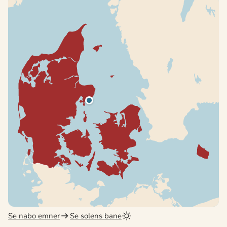
Se nabo emner
Se solens bane