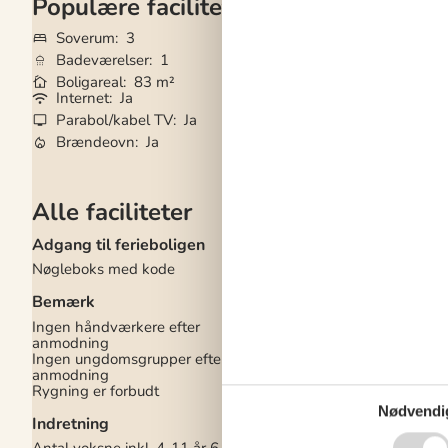
Populære faciliteter
Soverum
3
Grundareal
1.24
Badeværelser
1
Husdyr
Ikke tilla
Boligareal
83 m²
Tilbyder miniferie
Internet
Ja
Indhegnet områd
Parabol/kabel TV
Ja
Vaskemaskine
Ja
Brændeovn
Ja
Opvaskemaskine
Alle faciliteter
Adgang til ferieboligen
Køkken
Nøgleboks med kode
Antal keramiske kog
Køleskab
1
Bemærk
Mikrobølgeovn
1
Opvaskemaskine
1
Ingen håndværkere efter
Varmluftovn
1
anmodning
Ingen ungdomsgrupper efter
Multimedier
anmodning
Rygning er forbudt
> 3 danske kanaler
> 3 tyske kanaler
Nødvendi
Indretning
1-3 engelske kanaler
1-3 norske kanaler
Antal voksne inkl. 4-11 år
6