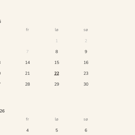
6
fr
lø
sø
1
2
7
8
9
3
14
15
16
0
21
22
23
7
28
29
30
026
fr
lø
sø
4
5
6