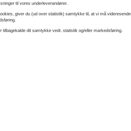
ninger til vores underleverandører.
eplader, varmluftovn, mikrobølgeovn samt
ookies, giver du (ud over statistik) samtykke til, at vi må videresende
dsføring.
 tilbagekalde dit samtykke vedr. statistik og/eller markedsføring.
vvarme på 1 badeværelse.
Der er mindst 4 danske kanaler. 1-3 svenske kanaler.
r. Der er trådløst internet til rådighed.
ning ikke tilladt. Ved overtrædelse af forbuddet