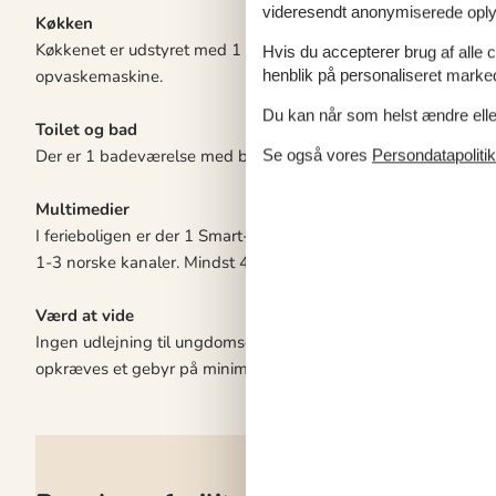
videresendt anonymiserede oplys
Køkken
Køkkenet er udstyret med 1 køleskab. Der er 4 keramiske kog
Hvis du accepterer brug af alle c
opvaskemaskine.
henblik på personaliseret marke
Du kan når som helst ændre eller
Toilet og bad
Der er 1 badeværelse med bruseniche og 1 toilet.. Der er gul
Se også vores
Persondatapolitik
Multimedier
I ferieboligen er der 1 Smart-TV. Radio.1 Bluetooth-højtaler. 
1-3 norske kanaler. Mindst 4 tyske kanaler. 1-3 engelske kanale
Værd at vide
Ingen udlejning til ungdomsgrupper, hvor alle er 15-25 år. Ryg
opkræves et gebyr på minimum DKK 3.000,-.