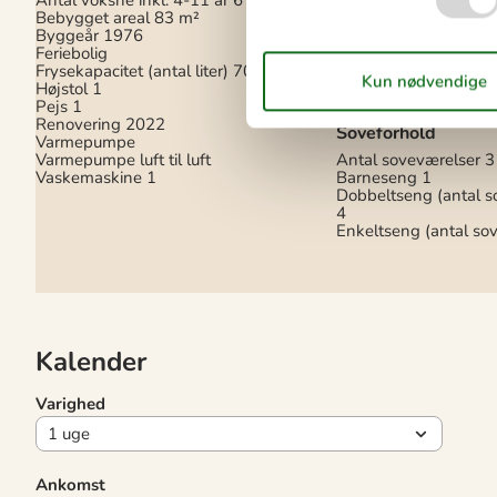
1-3 svenske kanaler
Bebygget areal
83 m²
Antal tv'er
1
Byggeår
1976
Bluetooth -højttaler
1
Feriebolig
Radio
Frysekapacitet (antal liter)
70
Smart-Tv
1
Højstol
1
Trådløst internet
Pejs
1
Renovering
2022
Soveforhold
Varmepumpe
Varmepumpe luft til luft
Antal soveværelser
3
Vaskemaskine
1
Barneseng
1
Dobbeltseng (antal s
4
Enkeltseng (antal so
Kalender
Varighed
Ankomst