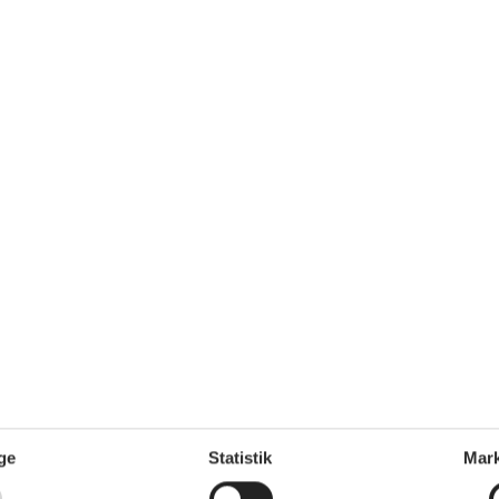
9 m²
Afstand vand
400 m
dt
Afstand indkøb
2.500 m
Nej
e
Ja
Ikkeryger
Ja
Energivenligt
Ja
Ja
Toilet og bad
eplader
4
Antal badeværelser
1
Antal toiletter
1
Brusekabine
Gulvvarme
1
Udenfor
Anlagt have
Butik
2,5 km
Bålplads
ge
Statistik
Mark
Golfbane
2 km
Grill
1