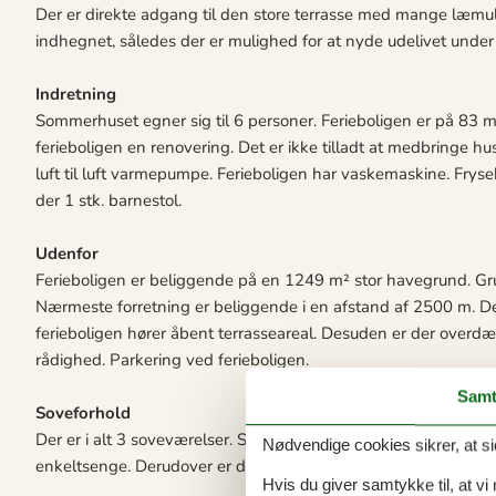
Der er direkte adgang til den store terrasse med mange læmuli
indhegnet, således der er mulighed for at nyde udelivet under 
Indretning
Sommerhuset egner sig til 6 personer. Ferieboligen er på 83 
ferieboligen en renovering. Det er ikke tilladt at medbringe h
luft til luft varmepumpe. Ferieboligen har vaskemaskine. Frysek
der 1 stk. barnestol.
Udenfor
Ferieboligen er beliggende på en 1249 m² stor havegrund. Gru
Nærmeste forretning er beliggende i en afstand af 2500 m. Der
ferieboligen hører åbent terrasseareal. Desuden er der overdækk
rådighed. Parkering ved ferieboligen.
Samt
Soveforhold
Der er i alt 3 soveværelser. Sovepladserne fordeler sig på: 4 
Nødvendige cookies sikrer, at si
enkeltsenge. Derudover er der 1 stk. barneseng.
Hvis du giver samtykke til, at vi