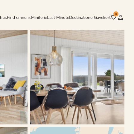
0
rhus
Find emnenr.
Miniferie
Last Minute
Destinationer
Gavekort