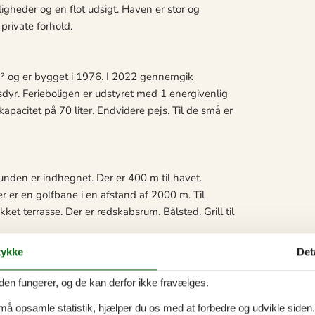
gheder og en flot udsigt. Haven er stor og
private forhold.
m² og er bygget i 1976. I 2022 gennemgik
usdyr. Ferieboligen er udstyret med 1 energivenlig
apacitet på 70 liter. Endvidere pejs. Til de små er
nden er indhegnet. Der er 400 m til havet.
 er en golfbane i en afstand af 2000 m. Til
et terrasse. Der er redskabsrum. Bålsted. Grill til
ykke
Det
sovepladser i dobbeltsenge. 2 sovepladser i
den fungerer, og de kan derfor ikke fravælges.
 må opsamle statistik, hjælper du os med at forbedre og udvikle siden. I