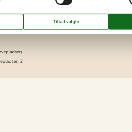
Hav
400 m
Indhegnet plads
Overdækket terrasse
Parkeringsplads ved huset
Redskabsskur
Størrelse af grunden
1249 m²
Terrasse
ovepladser)
vepladser)
2