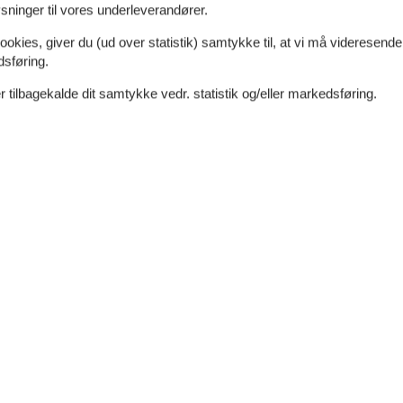
ninger til vores underleverandører.
0 m²
Afstand vand
350 m
ookies, giver du (ud over statistik) samtykke til, at vi må videresende
dt
Afstand indkøb
4 km
dsføring.
Ja
Ladestander til elbil
Ja
 tilbagekalde dit samtykke vedr. statistik og/eller markedsføring.
Energivenligt
Ja
Ja
Spa
plader
4
Indendørs spabad (antal
personer)
3
Toilet og bad
Antal badeværelser
2
Antal toiletter
2
Brusekabine
Gulvvarme
2
Sauna