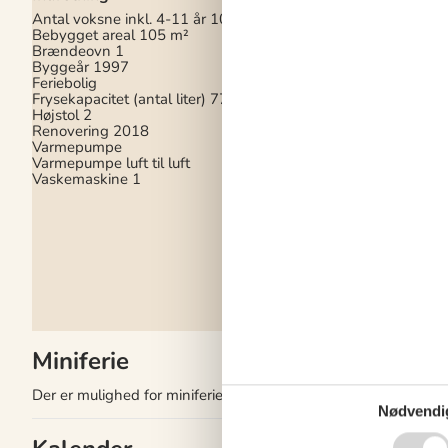
1-3 svenske kanaler
Antal voksne inkl. 4-11 år
10
Antal tv'er
1
Bebygget areal
105 m²
Bluetooth -højttaler
1
Brændeovn
1
Chromecast
1
Byggeår
1997
Download
70
Feriebolig
Radio
Frysekapacitet (antal liter)
77
Smart-Tv
1
Højstol
2
Trådløst internet
Renovering
2018
Upload
70
Varmepumpe
Varmepumpe luft til luft
Soveforhold
Vaskemaskine
1
Antal soveværelser
4
Barneseng
2
Dobbeltseng (antal s
4
Enkeltseng (antal so
Køjeseng (antal sove
Miniferie
Der er mulighed for miniferie i udvalgte perioder af året.
Nødvendi