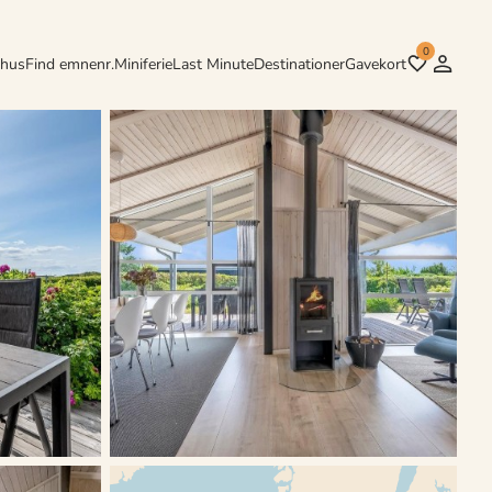
0
rhus
Find emnenr.
Miniferie
Last Minute
Destinationer
Gavekort