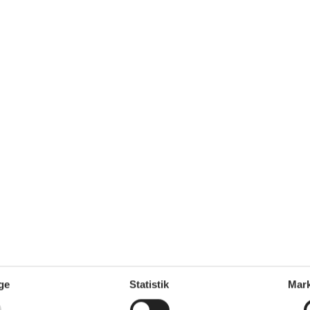
Udenfor
Anlagt have
Butik
4 km
Bålplads
Elbil hjemmeoplader
Fodbold mål
Grill
2
Gynge
Hav
350 m
KW udgangseffekt
11
Overdækket terrasse
10 m²
Parkeringsplads ved huset
Sandkasse
ovepladser)
Størrelse af grunden
1250 m²
Terrasse
vepladser)
2
pladser)
4
ge
Statistik
Mark