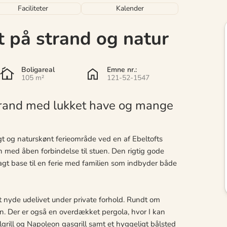
Faciliteter
Kalender
på strand og natur
Boligareal
Emne nr.:
105 m²
121-52-1547
and med lukket have og mange
igt og naturskønt ferieområde ved en af Ebeltofts
 med åben forbindelse til stuen. Den rigtig gode
lagt base til en ferie med familien som indbyder både
t nyde udelivet under private forhold. Rundt om
n. Der er også en overdækket pergola, hvor I kan
rill og Napoleon gasgrill samt et hyggeligt bålsted