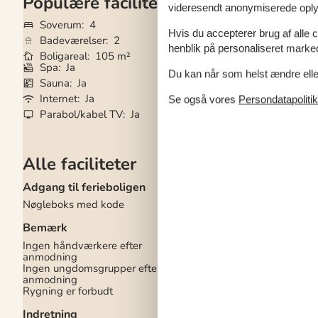
Populære faciliteter
videresendt anonymiserede oplys
Soverum
4
Grundareal
1.25
Hvis du accepterer brug af alle c
Badeværelser
2
Husdyr
Ikke tilla
henblik på personaliseret marke
Boligareal
105 m²
Tilbyder miniferie
Spa
Ja
Brændeovn
Ja
Du kan når som helst ændre eller
Sauna
Ja
Vaskemaskine
Ja
Internet
Ja
Opvaskemaskine
Se også vores
Persondatapolitik
Parabol/kabel TV
Ja
Ikkeryger
Ja
Alle faciliteter
Adgang til ferieboligen
Køkken
Nøgleboks med kode
Antal induktionskoge
Køleskab
1
Bemærk
Mikrobølgeovn
1
Opvaskemaskine
1
Ingen håndværkere efter
Varmluftovn
1
anmodning
Ingen ungdomsgrupper efter
Multimedier
anmodning
Rygning er forbudt
> 3 danske kanaler
> 3 tyske kanaler
Indretning
1-3 norske kanaler