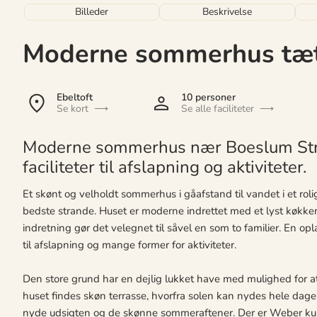
Billeder
Beskrivelse
Moderne sommerhus tæt 
Ebeltoft
10 personer
Se kort
Se alle faciliteter
Moderne sommerhus nær Boeslum Str
faciliteter til afslapning og aktiviteter.
Et skønt og velholdt sommerhus i gåafstand til vandet i et rol
bedste strande. Huset er moderne indrettet med et lyst køkken
indretning gør det velegnet til såvel en som to familier. En op
til afslapning og mange former for aktiviteter.
Den store grund har en dejlig lukket have med mulighed for a
huset findes skøn terrasse, hvorfra solen kan nydes hele dage
nyde udsigten og de skønne sommeraftener. Der er Weber kulg