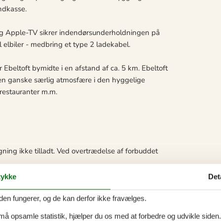
ndkasse.
og Apple-TV sikrer indendørsunderholdningen på
elbiler - medbring et type 2 ladekabel.
r Ebeltoft bymidte i en afstand af ca. 5 km. Ebeltoft
r en ganske særlig atmosfære i den hyggelige
 restauranter m.m.
ning ikke tilladt. Ved overtrædelse af forbuddet
ykke
Det
den fungerer, og de kan derfor ikke fravælges.
 må opsamle statistik, hjælper du os med at forbedre og udvikle siden. I