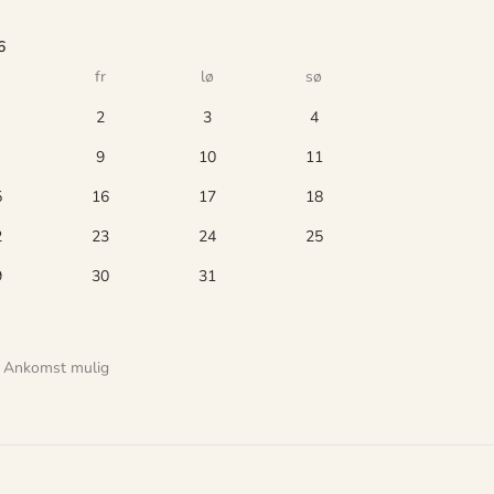
6
fr
lø
sø
2
3
4
9
10
11
5
16
17
18
2
23
24
25
9
30
31
Ankomst mulig