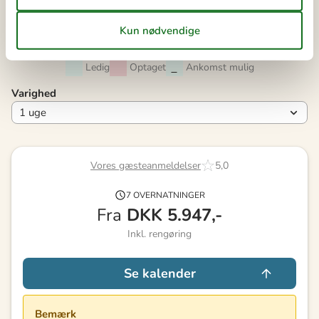
40
28
29
30
41
Ledig
Optaget
Ankomst mulig
Varighed
Vores gæsteanmeldelser
5,0
7 OVERNATNINGER
Fra
DKK
5.947,-
Inkl. rengøring
Se kalender
Bemærk