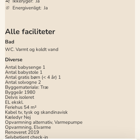
Ikkeryger
Ja
Energivenligt
Ja
Alle faciliteter
Bad
WC. Varmt og koldt vand
Diverse
Antal babysenge
1
Antal babystole
1
Antal gratis børn (< 4 år)
1
Antal solvogne
2
Byggemateriale: Træ
Byggeår
1980
Delvis isoleret
EL ekskl.
Feriehus
54 m²
Kabel tv, tysk og skandinavisk
Kæledyr Nej
Opvarmning alternativ, Varmepumpe
Opvarmning, Elvarme
Renoveret
2019
Selvbetjent check-in