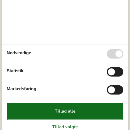
31
1
2
32
3
4
5
6
7
8
9
33
10
11
12
13
14
15
16
34
17
18
19
20
21
22
23
35
24
25
26
27
28
29
30
Nødvendige
36
31
Statistik
september 2026
ma
ti
on
to
fr
lø
sø
Markedsføring
36
1
2
3
4
5
6
37
7
8
9
10
11
12
13
38
14
15
16
17
18
19
20
39
21
22
23
24
25
26
27