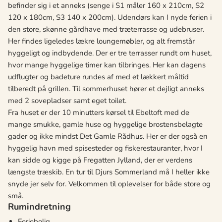
befinder sig i et anneks (senge i S1 måler 160 x 210cm, S2
120 x 180cm, S3 140 x 200cm). Udendørs kan I nyde ferien i
den store, skønne gårdhave med træterrasse og udebruser.
Her findes ligeledes lækre loungemøbler, og alt fremstår
hyggeligt og indbydende. Der er tre terrasser rundt om huset,
hvor mange hyggelige timer kan tilbringes. Her kan dagens
udflugter og badeture rundes af med et lækkert måltid
tilberedt på grillen. Til sommerhuset hører et dejligt anneks
med 2 sovepladser samt eget toilet.
Fra huset er der 10 minutters kørsel til Ebeltoft med de
mange smukke, gamle huse og hyggelige brostensbelagte
gader og ikke mindst Det Gamle Rådhus. Her er der også en
hyggelig havn med spisesteder og fiskerestauranter, hvor I
kan sidde og kigge på Fregatten Jylland, der er verdens
længste træskib. En tur til Djurs Sommerland må I heller ikke
snyde jer selv for. Velkommen til oplevelser for både store og
små.
Rumindretning
Feriebolig