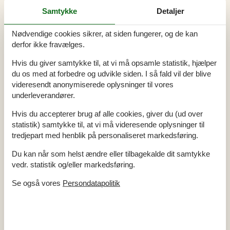
Støvsuger
Samtykke
Detaljer
Vand inkl.
Vaskemaskine
Nødvendige cookies sikrer, at siden fungerer, og de kan
El artikler
derfor ikke fravælges.
1 TV
DK-DR1/TV2
Hvis du giver samtykke til, at vi må opsamle statistik, hjælper
Fladskærms-TV
40
du os med at forbedre og udvikle siden. I så fald vil der blive
Internet (trådløst)
Smart TV
videresendt anonymiserede oplysninger til vores
underleverandører.
I nærheden
Afmærket cykelsti 0-5 km
3 km
Hvis du accepterer brug af alle cookies, giver du (ud over
Afmærket cykelsti 5-10 km
3 km
statistik) samtykke til, at vi må videresende oplysninger til
Afmærket cykelsti min. 10 km
3 km
tredjepart med henblik på personaliseret markedsføring.
Afmærket vandresti 0-5 km
1,5 km
Afmærket vandresti 5-10 km
1,5 km
Afmærket vandresti min. 10 km
1,5 km
Du kan når som helst ændre eller tilbagekalde dit samtykke
Afs. til nærmeste vand/badning
100 m
vedr. statistik og/eller markedsføring.
Afstand lufthavn AAR
25 km
Afstand til fiskemulighed
100 m
Se også vores
Persondatapolitik
Afstand til indkøb
3,5 km
Fitness center
5 km
Mountainbikerute 0-5 km
5 km
Mountainbikerute 5-10 km
5 km
Mountainbikerute min. 10 km
5 km
Nærmeste by
3 km