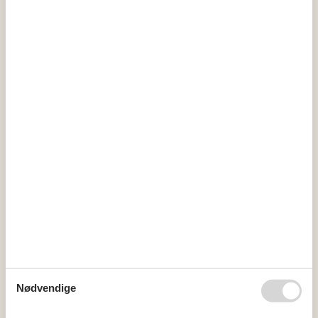
Åben grund
Wellness
Indendørs Pool
18
Indendørs swimmingpool
18 m²
Overdækket pool
Sauna
Udendørs standvandsspa
6 per.
Miniferie
Der er begrænset mulighed for miniferie hele året, typisk uden
for højsæsonen.
Kalender
Ankomst
Nødvendige