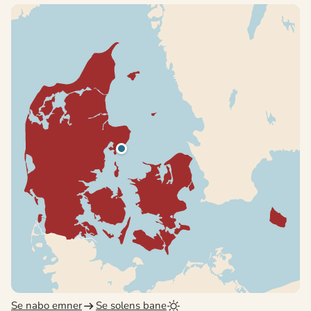
Se nabo emner
Se solens bane