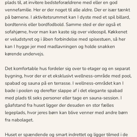
plads til, at invitere bedsteforældrene med eller en god
vennefamilie. Her er der noget til alle aldre. Der er især tænkt
på børnene. I aktivitetsrummet kan I dyste med et spil billard,
bordtennis eller bordfodbold. Samme sted er der også et
sofahjørne, hvor man kan kaste sig over videospil. Køkkenet
er veludstyret og i åben forbindelse med spisestuen, så her
kan I hygge jer med madlavningen og holde snakken
kørende undervejs.
Det komfortable hus fordeler sig over to etager og en separat
bygning, hvor der er et eksklusivt wellness-område med pool,
spabad og sauna på en terrasse. I wellness-området kan I
bade i poolen og derefter slappe af i det elegante spabad
med plads til seks personer eller tage en sauna-session. I
gåafstand fra huset ligger der desuden en stor fælles
legeplads, hvor jeres børn kan blive venner med andre børn
fra nabolaget.
Huset er spændende og smart indrettet og ligger tilmed i de