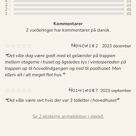
4
(1)
3
(1)
2
(0)
1
(0)
Kommentarer
2 vurderinger har kommentarer på dansk.
9
0
1
2
voksne
2023 december
børn
husdyr
overnat
Det ville dog være godt med et gelænder på trappen
mellem etagerne i huset og ligeledes lys i vinterperioden på
trappen op til hovedindgangen og ned til poolhuset. Men
ellers alt i alt meget flot hus.
11
1
0
7
voksne
2023 september
barn
husdyr
overnat
Det ville være rart hvis der var 3 toiletter i hovedhuset
Se 2 eksterne anmeldelser i stedet.