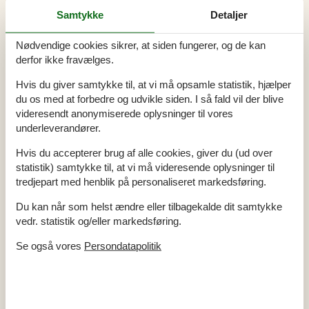
Bad
Samtykke
Detaljer
WC. Varmt og koldt vand
Nødvendige cookies sikrer, at siden fungerer, og de kan
Bemærk
derfor ikke fravælges.
Udl. ikke til ungdomsgrupper
Udlejes ikke til institutioner
Hvis du giver samtykke til, at vi må opsamle statistik, hjælper
Udlejes kun til ferieophold
du os med at forbedre og udvikle siden. I så fald vil der blive
videresendt anonymiserede oplysninger til vores
Diverse
underleverandører.
Antal babysenge
1
Antal babystole
2
Hvis du accepterer brug af alle cookies, giver du (ud over
Antal gratis børn (< 4 år)
1
Antal husdyr
3
statistik) samtykke til, at vi må videresende oplysninger til
Antal solvogne
6
tredjepart med henblik på personaliseret markedsføring.
Byggemateriale: Træ/sten
Byggeår
2023
Du kan når som helst ændre eller tilbagekalde dit samtykke
EL ekskl.
Feriehus
215 m²
vedr. statistik og/eller markedsføring.
Havudsigt fra 1. sal
Helårsisoleret
Se også vores
Persondatapolitik
Kabel tv, tysk og skandinavisk
Kæledyr Ja
3
Oplader til elkøretøjer
Opvarmning alternativ, Varmepumpe
Opvarmning, Elvarme