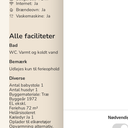
Internet
Ja
Opvaskemaskine
Brændeovn
Ja
Ikkeryger
Ja
Vaskemaskine
Ja
Ladestander til elb
Alle faciliteter
Bad
El artikler
WC. Varmt og koldt vand
1 DVD
1 TV
Bemærk
Chromecast
Internet (trådløst)
Udlejes kun til ferieophold
Stereoanlæg og CD
Diverse
I nærheden
Antal babystole
1
Afs. til nærmeste va
Antal husdyr
1
2 km
Byggemateriale: Træ
Afstand til indkøb
2 
Byggeår
1972
Butik med dyrefoder
EL ekskl.
Dyrlæge
2,5 km
Feriehus
72 m²
Hundestrand
5 km
Helårsisoleret
Nærmeste restaurant
Kæledyr Ja
1
Nødvendi
Oplader til elkøretøjer
Indendørs
Opvarmning alternativ,