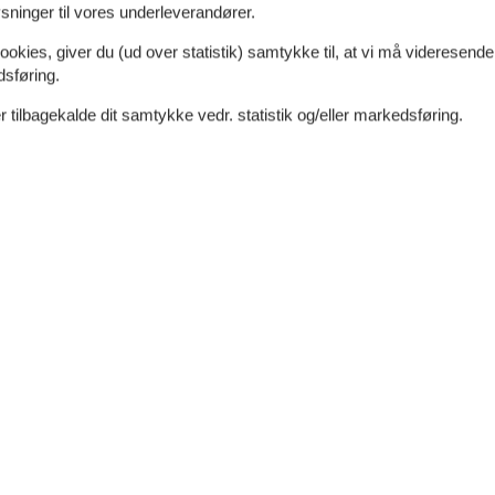
ninger til vores underleverandører.
ookies, giver du (ud over statistik) samtykke til, at vi må videresende
dsføring.
 tilbagekalde dit samtykke vedr. statistik og/eller markedsføring.
7 m²
Afstand vand
2 km
Afstand indkøb
2 km
Ja