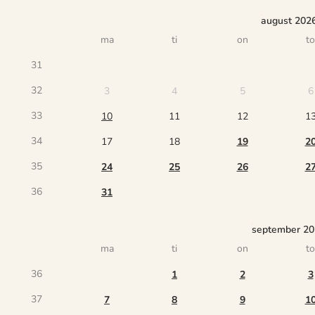
august 202
ma
ti
on
to
31
32
3
4
5
6
33
10
11
12
1
34
17
18
19
2
35
24
25
26
2
36
31
september 2
ma
ti
on
to
36
1
2
3
37
7
8
9
1