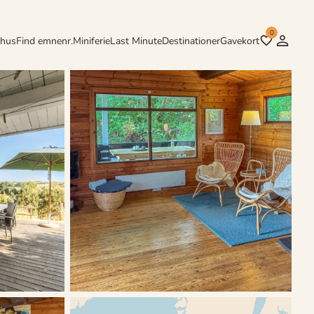
0
rhus
Find emnenr.
Miniferie
Last Minute
Destinationer
Gavekort