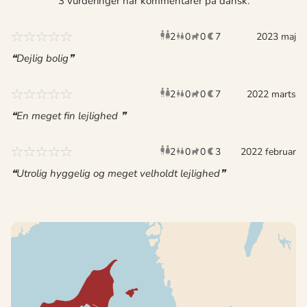
3 vurderinger har kommentarer på dansk.
2
0
0
7
voksne
børn
2023 maj
husdyr
overnat
Dejlig bolig
2
0
0
7
voksne
børn
2022 marts
husdyr
overnat
En meget fin lejlighed
2
0
0
3
voksne
2022 februar
børn
husdyr
overnat
Utrolig hyggelig og meget velholdt lejlighed