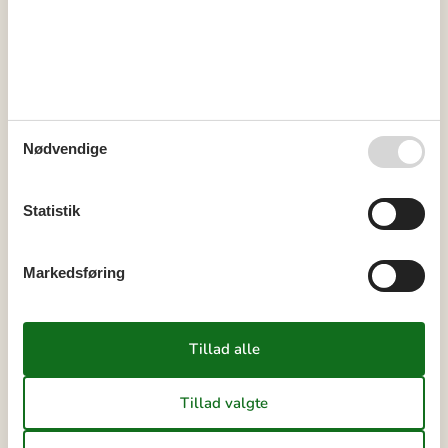
41
Ledig
Optaget
Ankomst mulig
Varighed
Nødvendige
Vores gæsteanmeldelser
4,7
Statistik
7 OVERNATNINGER
Fra
DKK
2.513,-
Markedsføring
Se kalender
Bemærk
Ankomst er ikke valgt.