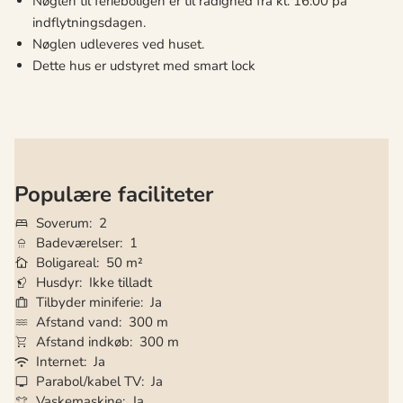
Nøglen til ferieboligen er til rådighed fra kl. 16:00 på
indflytningsdagen.
Nøglen udleveres ved huset.
Dette hus er udstyret med smart lock
Populære faciliteter
Soverum
2
Badeværelser
1
Boligareal
50 m²
Husdyr
Ikke tilladt
Tilbyder miniferie
Ja
Afstand vand
300 m
Afstand indkøb
300 m
Internet
Ja
Parabol/kabel TV
Ja
Vaskemaskine
Ja