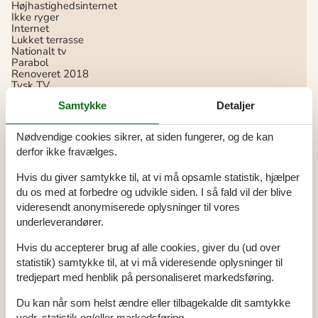
Højhastighedsinternet
Ikke ryger
Internet
Lukket terrasse
Nationalt tv
Parabol
Renoveret
2018
Tysk TV
Samtykke
Detaljer
Indendørs
Internetadgang
Parabol
Nødvendige cookies sikrer, at siden fungerer, og de kan
Radio
derfor ikke fravælges.
TV
Tyske TV-kanaler
Hvis du giver samtykke til, at vi må opsamle statistik, hjælper
Tørretumbler
du os med at forbedre og udvikle siden. I så fald vil der blive
Vaskemaskine
videresendt anonymiserede oplysninger til vores
Køkken
underleverandører.
El-komfur
Emhætte
Hvis du accepterer brug af alle cookies, giver du (ud over
Kaffemaskine
statistik) samtykke til, at vi må videresende oplysninger til
Køle-frys
tredjepart med henblik på personaliseret markedsføring.
Opvaskemask.
Udendørs
Du kan når som helst ændre eller tilbagekalde dit samtykke
vedr. statistik og/eller markedsføring.