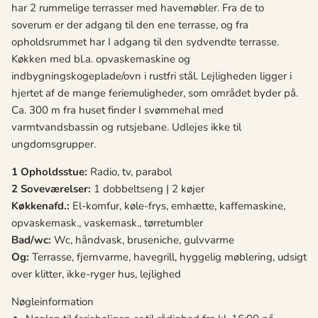
har 2 rummelige terrasser med havemøbler. Fra de to
soverum er der adgang til den ene terrasse, og fra
opholdsrummet har I adgang til den sydvendte terrasse.
Køkken med bl.a. opvaskemaskine og
indbygningskogeplade/ovn i rustfri stål. Lejligheden ligger i
hjertet af de mange feriemuligheder, som området byder på.
Ca. 300 m fra huset finder I svømmehal med
varmtvandsbassin og rutsjebane. Udlejes ikke til
ungdomsgrupper.
1 Opholdsstue:
Radio, tv, parabol
2 Soveværelser:
1 dobbeltseng | 2 køjer
Køkkenafd.:
El-komfur, køle-frys, emhætte, kaffemaskine,
opvaskemask., vaskemask., tørretumbler
Bad/wc:
Wc, håndvask, bruseniche, gulvvarme
Og:
Terrasse, fjernvarme, havegrill, hyggelig møblering, udsigt
over klitter, ikke-ryger hus, lejlighed
Nøgleinformation