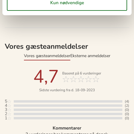
Aftale- og lejebetingelser
Vores gæsteanmeldelser
Vores gæsteanmeldelser
Eksterne anmeldelser
4,7
Baseret på
6
vurderinger
Sidste vurdering fra d. 18-09-2023
5
(4)
4
(2)
3
(0)
2
(0)
1
(0)
Kommentarer