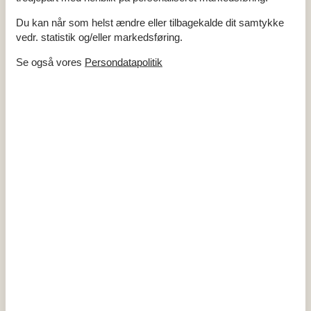
Brusekabine
Du kan når som helst ændre eller tilbagekalde dit samtykke
Udenfor
vedr. statistik og/eller markedsføring.
Butik
500 m
Hav
50 m
Se også vores
Persondatapolitik
Lukket terrasse
Terrasse
20 m²
Udsigt
Havudsigt fra grunden
Miniferie
Der er begrænset mulighed for miniferie hele året, typisk uden
for højsæsonen.
Kalender
Ankomst