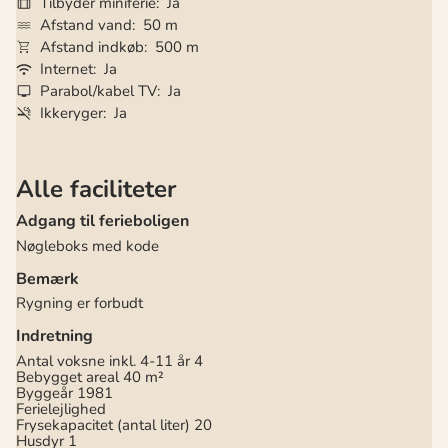
Tilbyder miniferie
Ja
Afstand vand
50 m
Afstand indkøb
500 m
Internet
Ja
Parabol/kabel TV
Ja
Ikkeryger
Ja
Alle faciliteter
Adgang til ferieboligen
Nøgleboks med kode
Bemærk
Rygning er forbudt
Indretning
Antal voksne inkl. 4-11 år
4
Bebygget areal
40 m²
Byggeår
1981
Ferielejlighed
Frysekapacitet (antal liter)
20
Husdyr
1