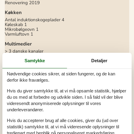
Renovering
2019
Køkken
Antal induktionskogeplader
4
Køleskab
1
Mikrobølgeovn
1
Varmluftovn
1
Multimedier
> 3 danske kanaler
> 3 tyske kanaler
1-3 norske kanaler
Samtykke
Detaljer
1-3 svenske kanaler
Antal tv'er
1
Nødvendige cookies sikrer, at siden fungerer, og de kan
Radio
Smart-Tv
1
derfor ikke fravælges.
Trådløst internet
Hvis du giver samtykke til, at vi må opsamle statistik, hjælper
Soveforhold
du os med at forbedre og udvikle siden. I så fald vil der blive
Antal soveværelser
1
videresendt anonymiserede oplysninger til vores
Enkeltseng (antal sovepladser)
2
underleverandører.
Sovesofa, dobbelt (antal sovepladser)
2
Hvis du accepterer brug af alle cookies, giver du (ud over
Toilet og bad
statistik) samtykke til, at vi må videresende oplysninger til
Antal badeværelser
1
tredjepart med henblik på personaliseret markedsføring.
Antal toiletter
1