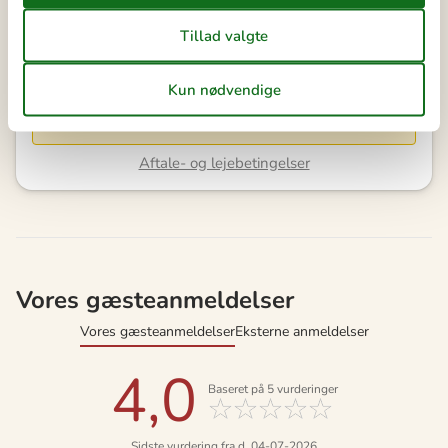
Se kalender
Bemærk
Ankomst er ikke valgt.
Aftale- og lejebetingelser
Vores gæsteanmeldelser
Vores gæsteanmeldelser
Eksterne anmeldelser
4,0
Baseret på
5
vurderinger
Sidste vurdering fra d. 04-07-2026