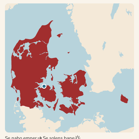
Se nabo emner
Se solens bane