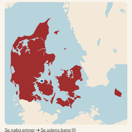
Se nabo emner
Se solens bane