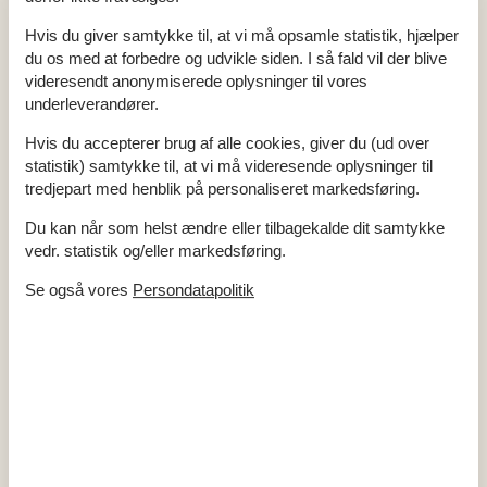
Vand inkl.
Hvis du giver samtykke til, at vi må opsamle statistik, hjælper
El artikler
du os med at forbedre og udvikle siden. I så fald vil der blive
1 TV
videresendt anonymiserede oplysninger til vores
Internet (trådløst)
underleverandører.
Netflix
Smart TV
Hvis du accepterer brug af alle cookies, giver du (ud over
I nærheden
statistik) samtykke til, at vi må videresende oplysninger til
Afs. til nærmeste vand/badning
80 m
tredjepart med henblik på personaliseret markedsføring.
Afstand lufthavn BLL
105 km
Afstand til alt. vand/badning
500 m
Du kan når som helst ændre eller tilbagekalde dit samtykke
Afstand til fiskemulighed
80 m
vedr. statistik og/eller markedsføring.
Afstand til indkøb
300 m
Bowling
3 km
Se også vores
Persondatapolitik
Fitness center
300 m
Golfbane
2 km
Nærmeste by
300 m
Nærmeste restaurant
300 m
Padelbane
300 m
Svømmehal
300 m
Tennisbane
300 m
Indendørs
Gulvvarme på badeværelset
Røgalarm