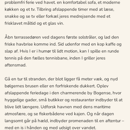
problemfri ferie ved havet. en komfortabel sofa, et moderne
køkken og et tv. Tilbring afslappende timer med at læse,
snakke og se tv eller forkæl jeres medrejsende med et
frisklavet måltid og et glas vin.
Åbn terrassedøren ved dagens første solstråler, og lad den
friske havbrise komme ind. Sid udenfor med en kop kaffe og
slap af. Hvis I er i humør til lidt motion, kan I spille en runde
tennis på den fælles tennisbane, inden I griller jeres
aftensmad.
Gå en tur til stranden, der blot ligger få meter væk, og nyd
bølgernes brusen eller en forfriskende dukkert. Oplev
afslappende feriedage i den charmerende by Bogense, hvor
hyggelige gader, små butikker og restauranter indbyder til at
blive lidt længere. Udforsk havnen med dens maritime
atmosfære, og se fiskerbådene ved kajen. Og når dagen
langsomt går på hæld, indbyder promenaden til en aftentur –
med en is i hånden og med udsigt over vandet.