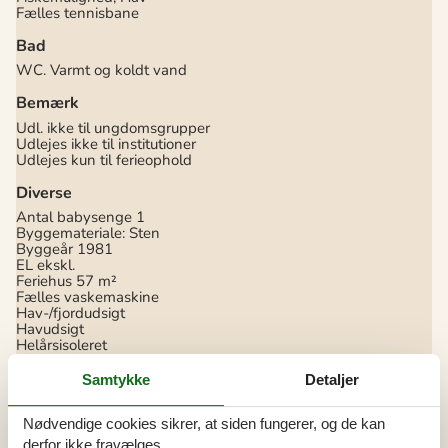
Fælles tennisbane
Bad
WC. Varmt og koldt vand
Bemærk
Udl. ikke til ungdomsgrupper
Udlejes ikke til institutioner
Udlejes kun til ferieophold
Diverse
Antal babysenge
1
Byggemateriale: Sten
Byggeår
1981
EL ekskl.
Feriehus
57 m²
Fælles vaskemaskine
Hav-/fjordudsigt
Havudsigt
Helårsisoleret
Kæledyr Nej
Ligger nær ved/på campingplads
Samtykke
Detaljer
Opvarmning, Elvarme
Renoveret
2025
Nødvendige cookies sikrer, at siden fungerer, og de kan
Selvbetjent check-in
Støvsuger
derfor ikke fravælges.