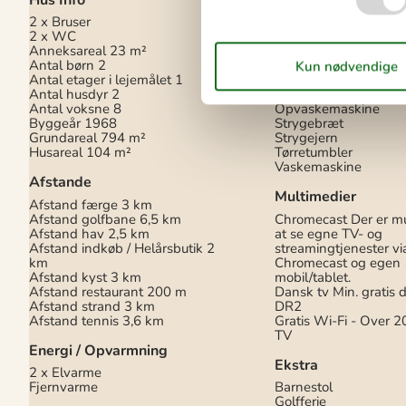
2 x Bruser
Elkedel
2 x WC
Emhætte
Anneksareal
23 m²
Kaffemaskine
Antal børn
2
Komfur
Masseplader
Antal etager i lejemålet
1
Køleskab med frys
Antal husdyr
2
Mikroovn
Antal voksne
8
Opvaskemaskine
Byggeår
1968
Strygebræt
Grundareal
794 m²
Strygejern
Husareal
104 m²
Tørretumbler
Vaskemaskine
Afstande
Multimedier
Afstand færge
3 km
Afstand golfbane
6,5 km
Chromecast
Der er m
Afstand hav
2,5 km
at se egne TV- og
Afstand indkøb / Helårsbutik
2
streamingtjenester vi
km
Chromecast og egen
Afstand kyst
3 km
mobil/tablet.
Afstand restaurant
200 m
Dansk tv
Min. gratis
Afstand strand
3 km
DR2
Afstand tennis
3,6 km
Gratis Wi-Fi - Over 2
TV
Energi / Opvarmning
Ekstra
2 x Elvarme
Fjernvarme
Barnestol
Golfferie