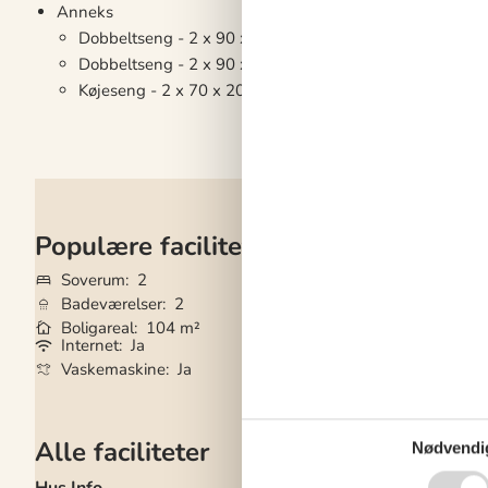
Anneks
Dobbeltseng - 2 x 90 x 200
Dobbeltseng - 2 x 90 x 200
Køjeseng - 2 x 70 x 200
Populære faciliteter
Soverum
2
Grundareal
794 
Badeværelser
2
Husdyr
2
Boligareal
104 m²
Tilbyder miniferie
Internet
Ja
Tørretumbler
Ja
Vaskemaskine
Ja
Opvaskemaskine
Alle faciliteter
Nødvendi
Hus Info
Hårde hvidevarer