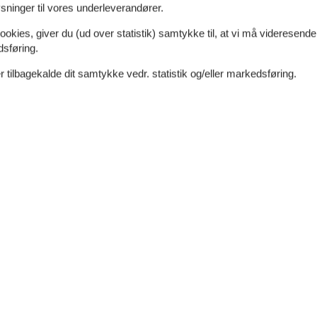
ninger til vores underleverandører.
 blikket hvile.
ookies, giver du (ud over statistik) samtykke til, at vi må videresende
dsføring.
mmen og giver dig minder, du tager med hjem.
 tilbagekalde dit samtykke vedr. statistik og/eller markedsføring.