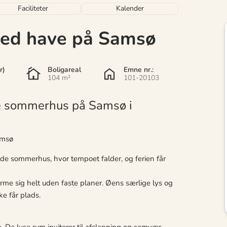
Faciliteter
Kalender
ed have på Samsø
r)
Boligareal
Emne nr.:
104 m²
101-20103
e sommerhus på Samsø i
amsø
de sommerhus, hvor tempoet falder, og ferien får
me sig helt uden faste planer. Øens særlige lys og
e får plads.
 De lyse rum inviterer til afslapning og samvær,