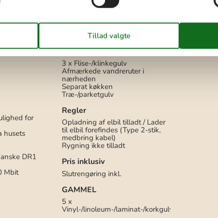
Delvis overdækket terrasse
Grill
Kul
Havemøbler
Parkering på grunden
Diverse
3 x Flise-/klinkegulv
Afmærkede vandreruter i
nærheden
Separat køkken
Træ-/parketgulv
Regler
ulighed for
Opladning af elbil tilladt / Lader
til elbil forefindes (Type 2-stik,
a husets
medbring kabel)
Rygning ikke tilladt
 danske DR1
Pris inklusiv
0 Mbit
Slutrengøring inkl.
GAMMEL
5 x
Vinyl-/linoleum-/laminat-/korkgulv