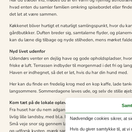
hvad enten du samler familien omkring spisebordet eller finde
det let at være sammen.
Køkkenet bliver hurtigt et naturligt samlingspunkt, hvor du ka
gårdbutikker. Duften breder sig, samtalerne flyder, og planer
kan du læne dig tilbage og nyde stilheden, mens mørket falder
Nyd livet udenfor
Udendørs venter en dejlig have og gode opholdspladser, hvo
friske ø luft. Terrassen indbyder til morgenmad i det fri og l
Haven er indhegnet, så det er let, hvis du har din hund med.
Her kan du finde en fredelig krog med en kop kaffe, lade tanker
langsommere. Sommerdagene leves ude, og selv de stille øjebli
Kom tæt på de lokale oplevelser
Samt
Fra huset har du nem adgang til alt det, der gør Samsø til noge
livlig lille landsby, med bl.a. Brundby Rockhotel, der har konce
Nødvendige cookies sikrer, at si
Små veje snor sig gennem landskabet, og lokale gårdbutikker
Hvis du giver samtykke til, at vi
og udforsk kysten, mærk sandet under fødderne ved stranden 