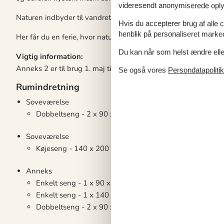
videresendt anonymiserede oplys
Naturen indbyder til vandreture og udsigter, hvor du bare lader
Hvis du accepterer brug af alle c
henblik på personaliseret marke
Her får du en ferie, hvor natur, ro og øens charme smelter sa
Du kan når som helst ændre eller
Vigtig information:
Anneks 2 er til brug 1. maj til 1. oktober.
Se også vores
Persondatapolitik
Rumindretning
Soveværelse
Dobbeltseng - 2 x 90 x 200
Soveværelse
Køjeseng - 140 x 200 nederst 90 x 200 øverst
Anneks
Enkelt seng - 1 x 90 x 200
Enkelt seng - 1 x 140 x 200
Dobbeltseng - 2 x 90 x 200