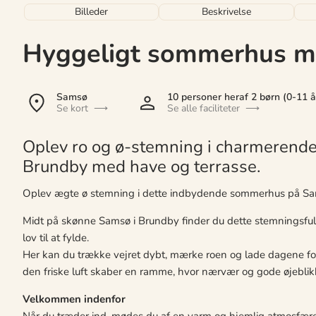
Billeder
Beskrivelse
Hyggeligt sommerhus m
Samsø
10 personer
heraf 2 børn (0-11 å
Se kort
Se alle faciliteter
Oplev ro og ø-stemning i charmerend
Brundby med have og terrasse.
Oplev ægte ø stemning i dette indbydende sommerhus på S
Midt på skønne Samsø i Brundby finder du dette stemningsful
lov til at fylde.
Her kan du trække vejret dybt, mærke roen og lade dagene for
den friske luft skaber en ramme, hvor nærvær og gode øjeblikk
Velkommen indenfor
Når du træder ind, mødes du af en varm og hjemlig atmosfære.