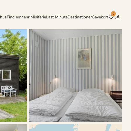
0
rhus
Find emnenr.
Miniferie
Last Minute
Destinationer
Gavekort