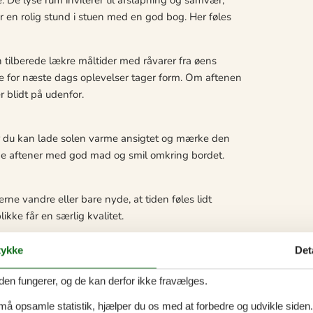
r en rolig stund i stuen med en god bog. Her føles
n tilberede lækre måltider med råvarer fra øens
ne for næste dags oplevelser tager form. Om aftenen
 blidt på udenfor.
r du kan lade solen varme ansigtet og mærke den
ange aftener med god mad og smil omkring bordet.
ne vandre eller bare nyde, at tiden føles lidt
kke får en særlig kvalitet.
ykke
Det
t særligt. Huset ligger fredeligt i Brundby, som er en
rter det meste af året.
den fungerer, og de kan derfor ikke fravælges.
 og kunstnere sætter deres præg på øen. Tag cyklen
 må opsamle statistik, hjælper du os med at forbedre og udvikle siden. I
eller besøg de hyggelige havnemiljøer.