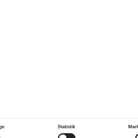
m²
Afstand vand
2.500 m
Afstand indkøb
2 km
Ja
Ikkeryger
Ja
Ja
Ladestander til elbil
Ja
ge
Statistik
Mark
Udenfor