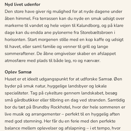
Nyd livet udenfor
Den store have giver rig mulighed for at nyde dagene under
åben himmel. Fra terrassen kan du nyde en smuk udsigt over
markerne til vandet og hele vejen til Kalundborg, og på klare
dage kan du endda ane pylonerne fra Storebæltsbroen i
horisonten. Start morgenen stille med en kop kaffe og udsigt
til havet, eller saml familie og venner til grill og lange
sommeraftener. De åbne omgivelser skaber en afslappet
atmosfære med plads til både leg, ro og nærvær.
Oplev Samsø
Huset er et ideelt udgangspunkt for at udforske Samsø. Øen
byder på smuk natur, hyggelige landsbyer og lokale
specialiteter. Tag på cykelture gennem landskabet, besøg
små gårdbutikker eller tilbring en dag ved stranden. Samtidig
bor du tæt på Brundby Rockhotel, hvor der hele sommeren er
live musik og arrangementer – perfekt til en hyggelig aften
med god stemning. Her får du en ferie med den perfekte
balance mellem oplevelser og afslapning – i et tempo, hvor