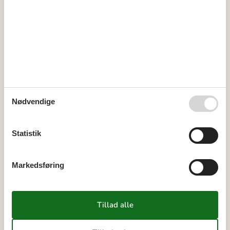
Miniferie
Der er begrænset mulighed for miniferie hele året, typisk uden
for højsæsonen.
Kalender
Nødvendige
Ankomst
Statistik
august 2026
Markedsføring
ma
ti
on
to
fr
lø
sø
31
1
2
32
3
4
5
6
7
8
9
33
10
11
12
13
14
15
16