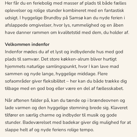
Her får du en feriebolig med masser af plads til både fælles
oplevelser og rolige stunder kombineret med en fantastisk
udsigt. I hyggelige Brundby på Samsø kan du nyde ferien i
afslappede omgivelser, hvor lys, rummelighed og en åben
have danner rammen om kvalitetstid med dem, du holder af.
Velkommen indenfor
Indenfor mødes du af et lyst og indbydende hus med god
plads til samvær. Det store køkken-alrum bliver hurtigt
hjemmets naturlige samlingspunkt, hvor I kan lave mad
sammen og nyde lange, hyggelige middage. Flere
sofaområder giver fleksibilitet – her kan du både trække dig
tilbage med en god bog eller være en del af fællesskabet.
Når aftenen falder på, kan du tænde op i brændeovnen og
lade varmen og den hyggelige stemning brede sig. Klaveret
tilfører en særlig charme og indbyder til musik og gode
stunder. Badeværelset med badekar giver dig mulighed for at
slappe helt af og nyde feriens rolige tempo.