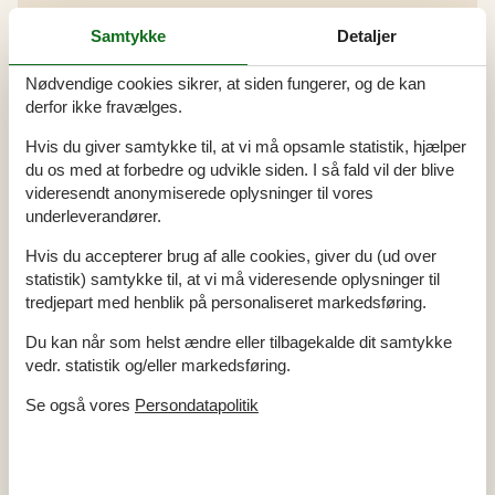
Samtykke
Detaljer
Alle faciliteter
Nødvendige cookies sikrer, at siden fungerer, og de kan
Hus Info
derfor ikke fravælges.
2 x Bruser
2 x WC
Hvis du giver samtykke til, at vi må opsamle statistik, hjælper
Antal børn
1
Antal etager i lejemålet
2
du os med at forbedre og udvikle siden. I så fald vil der blive
Antal husdyr
1
videresendt anonymiserede oplysninger til vores
Antal voksne
7
underleverandører.
Badekar
Byggeår
1890
Grundareal
2274 m²
Hvis du accepterer brug af alle cookies, giver du (ud over
Husareal
257 m²
statistik) samtykke til, at vi må videresende oplysninger til
Udsigt over landskab
tredjepart med henblik på personaliseret markedsføring.
Afstande
Du kan når som helst ændre eller tilbagekalde dit samtykke
Afstand golfbane
5 km
vedr. statistik og/eller markedsføring.
Afstand hav
2 km
Afstand indkøb
2 km
Se også vores
Persondatapolitik
Afstand kyst
2 km
Afstand restaurant
200 m
Afstand strand
2 km
Energi / Opvarmning