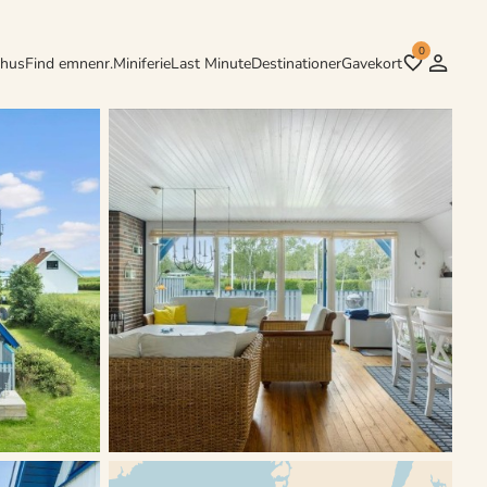
0
rhus
Find emnenr.
Miniferie
Last Minute
Destinationer
Gavekort