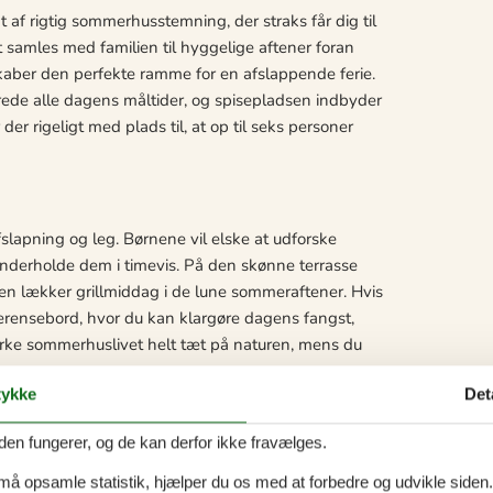
af rigtig sommerhusstemning, der straks får dig til
 samles med familien til hyggelige aftener foran
er den perfekte ramme for en afslappende ferie.
lberede alle dagens måltider, og spisepladsen indbyder
er rigeligt med plads til, at op til seks personer
fslapning og leg. Børnene vil elske at udforske
nderholde dem i timevis. På den skønne terrasse
 en lækker grillmiddag i de lune sommeraftener. Hvis
kerensebord, hvor du kan klargøre dagens fangst,
 mærke sommerhuslivet helt tæt på naturen, mens du
en.
ykke
Det
den fungerer, og de kan derfor ikke fravælges.
ra en børnevenlig strand og en legeplads, som
der på utallige muligheder for at nyde naturen,
 må opsamle statistik, hjælper du os med at forbedre og udvikle siden. I