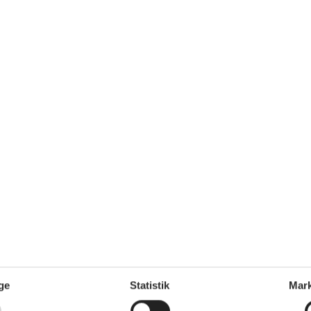
6 m²
Afstand vand
150 m
dt
Afstand indkøb
6.500 m
Ja
Ja
Opvaskemaskine
Ja
Ikkeryger
Ja
Energivenligt
Ja
Udenfor
2 x Terrasse / Åben terrasse
Balkon
ge
Statistik
Mark
Carport
Grill