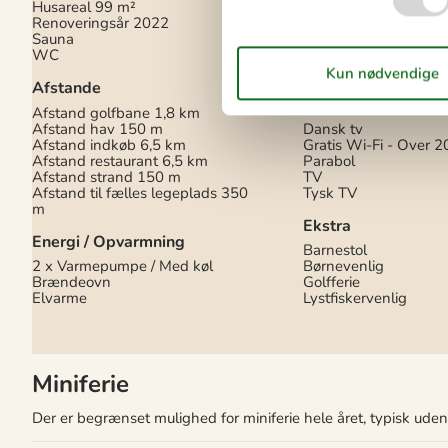
Husareal
99 m²
Komfur
Renoveringsår
2022
Køleskab med frys
Fr
Sauna
Opvaskemaskine
WC
Tørretumbler
Vaskemaskine
Afstande
Multimedier
Afstand golfbane
1,8 km
Afstand hav
150 m
Dansk tv
Afstand indkøb
6,5 km
Gratis Wi-Fi - Over 2
Afstand restaurant
6,5 km
Parabol
Afstand strand
150 m
TV
Afstand til fælles legeplads
350
Tysk TV
m
Ekstra
Energi / Opvarmning
Barnestol
2 x Varmepumpe / Med køl
Børnevenlig
Brændeovn
Golfferie
Elvarme
Lystfiskervenlig
Miniferie
Der er begrænset mulighed for miniferie hele året, typisk ude