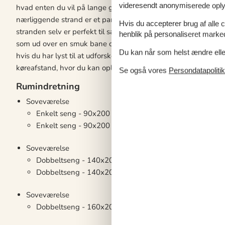
videresendt anonymiserede oplys
hvad enten du vil på lange gåture langs kysten eller udforsk
nærliggende strand er et paradis for badeglade gæster, og van
Hvis du accepterer brug af alle c
stranden selv er perfekt til sandslotte og solbadning. Kun få 
henblik på personaliseret marke
som ud over en smuk bane også tilbyder ladestation til elbiler 
Du kan når som helst ændre eller
hvis du har lyst til at udforske øen yderligere, ligger hyggel
køreafstand, hvor du kan opleve den lokale kultur og historie.
Se også vores
Persondatapolitik
Rumindretning
Soveværelse
Enkelt seng - 90x200
Enkelt seng - 90x200
Soveværelse
Dobbeltseng - 140x200
Dobbeltseng - 140x200
Soveværelse
Dobbeltseng - 160x200