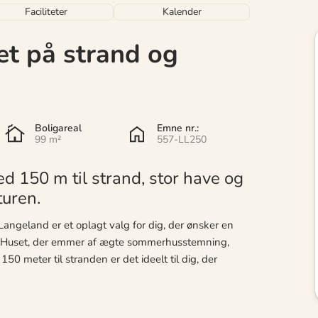
Faciliteter
Kalender
t på strand og
Boligareal
Emne nr.:
99 m²
557-LL250
150 m til strand, stor have og
turen.
geland er et oplagt valg for dig, der ønsker en
. Huset, der emmer af ægte sommerhusstemning,
0 meter til stranden er det ideelt til dig, der