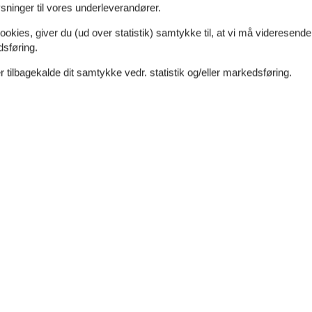
ninger til vores underleverandører.
e Langelands frodige landskab på cykel. Den
det indbyder til forfriskende dukkerter, mens
ookies, giver du (ud over statistik) samtykke til, at vi må videresende
minutters kørsel væk finder du Langelands Golfklub,
dsføring.
– praktisk, hvis du kombinerer ferien med elbil. Og
 tilbagekalde dit samtykke vedr. statistik og/eller markedsføring.
ige byer som Rudkøbing og Tranekær inden for kort