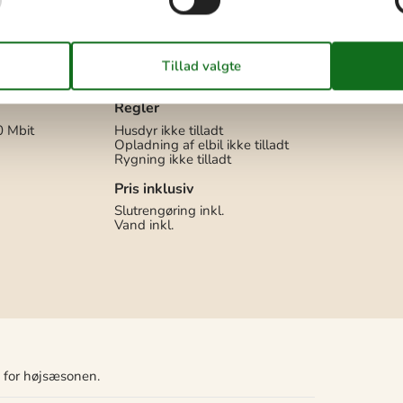
Gynge
yser 80 l
Havemøbler
Liggestole
2
Parasol
Parkering på grunden
Sandkasse
Regler
0 Mbit
Husdyr ikke tilladt
Opladning af elbil ikke tilladt
Rygning ikke tilladt
Pris inklusiv
Slutrengøring inkl.
Vand inkl.
n for højsæsonen.