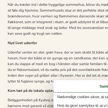
Når du træder ind i dette hyggelige sommerhus, bliver du mødt 
at føle dig hjemme. Sommerhusets stue er det perfekte sted at
brændeovnen, hvor varmen og flammernes dansende skær skab
Køkkenet, som er integreret i stuen, er godt udstyret til at ti
til lange middage med snak og latter. Med tre soveværelser er d
kan sove godt og trygt om natten.
Nyd livet udenfor
Udenfor venter en stor, grøn have, der er som skabt til både a
haven, hvor der både er en gynge og en sandkasse, der kan u
kan du slappe af med en bog i hånden eller samle familien til
du er fiskeentusiast, vil du sætte pris på det overdækkede fis
inden den ryger på grillen eller i fryseren. Her er det let at
lytter til fuglene synge, og havets bølger rulle ind mod strand
Samt
Kom tæt på de lokale oplevelser
Nødvendige cookies sikrer, at si
Beliggenheden på Kystvej er noget særligt – kun 150 meter f
børnene med garanti vil elske. Området omkring Bukkemose by
Hvis du giver samtykke til, at vi