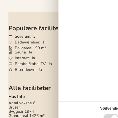
Populære faciliteter
Soverum
3
Grundareal
1.42
Badeværelser
1
Husdyr
Ikke tilla
Boligareal
99 m²
Tilbyder miniferie
Sauna
Ja
Gode fiskeforhold
Internet
Ja
Aircondition
Ja
Parabol/kabel TV
Ja
Vaskemaskine
Ja
Brændeovn
Ja
Tørretumbler
Ja
Alle faciliteter
Hus Info
Hårde hvidevarer
Antal voksne
6
Elkedel
Bruser
Emhætte
Nødvendi
Byggeår
1974
Fryser
150
Grundareal
1426 m²
Kaffemaskine