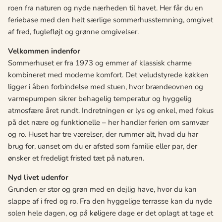
roen fra naturen og nyde nærheden til havet. Her får du en
feriebase med den helt særlige sommerhusstemning, omgivet
af fred, fuglefløjt og grønne omgivelser.
Velkommen indenfor
Sommerhuset er fra 1973 og emmer af klassisk charme
kombineret med moderne komfort. Det veludstyrede køkken
ligger i åben forbindelse med stuen, hvor brændeovnen og
varmepumpen sikrer behagelig temperatur og hyggelig
atmosfære året rundt. Indretningen er lys og enkel, med fokus
på det nære og funktionelle – her handler ferien om samvær
og ro. Huset har tre værelser, der rummer alt, hvad du har
brug for, uanset om du er afsted som familie eller par, der
ønsker et fredeligt fristed tæt på naturen.
Nyd livet udenfor
Grunden er stor og grøn med en dejlig have, hvor du kan
slappe af i fred og ro. Fra den hyggelige terrasse kan du nyde
solen hele dagen, og på køligere dage er det oplagt at tage et