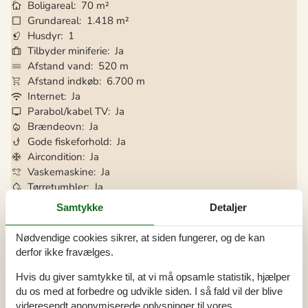
Boligareal
70 m²
Grundareal
1.418 m²
Husdyr
1
Tilbyder miniferie
Ja
Afstand vand
520 m
Afstand indkøb
6.700 m
Internet
Ja
Parabol/kabel TV
Ja
Brændeovn
Ja
Gode fiskeforhold
Ja
Aircondition
Ja
Vaskemaskine
Ja
Tørretumbler
Ja
Opvaskemaskine
Ja
Samtykke
Detaljer
Ikkeryger
Ja
Energivenligt
Ja
Nødvendige cookies sikrer, at siden fungerer, og de kan
derfor ikke fravælges.
Hvis du giver samtykke til, at vi må opsamle statistik, hjælper
Alle faciliteter
du os med at forbedre og udvikle siden. I så fald vil der blive
videresendt anonymiserede oplysninger til vores
Hus Info