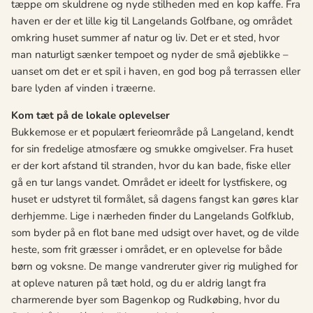
tæppe om skuldrene og nyde stilheden med en kop kaffe. Fra
haven er der et lille kig til Langelands Golfbane, og området
omkring huset summer af natur og liv. Det er et sted, hvor
man naturligt sænker tempoet og nyder de små øjeblikke –
uanset om det er et spil i haven, en god bog på terrassen eller
bare lyden af vinden i træerne.
Kom tæt på de lokale oplevelser
Bukkemose er et populært ferieområde på Langeland, kendt
for sin fredelige atmosfære og smukke omgivelser. Fra huset
er der kort afstand til stranden, hvor du kan bade, fiske eller
gå en tur langs vandet. Området er ideelt for lystfiskere, og
huset er udstyret til formålet, så dagens fangst kan gøres klar
derhjemme. Lige i nærheden finder du Langelands Golfklub,
som byder på en flot bane med udsigt over havet, og de vilde
heste, som frit græsser i området, er en oplevelse for både
børn og voksne. De mange vandreruter giver rig mulighed for
at opleve naturen på tæt hold, og du er aldrig langt fra
charmerende byer som Bagenkop og Rudkøbing, hvor du