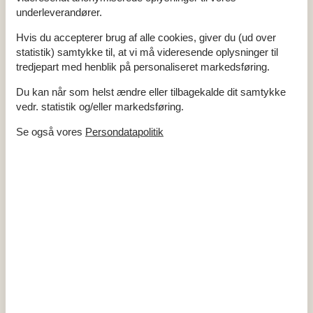
underleverandører.
Antal børn
2
Antal husdyr
1
Hvis du accepterer brug af alle cookies, giver du (ud over
Antal voksne
4
Bruser
statistik) samtykke til, at vi må videresende oplysninger til
Byggeår
1973
tredjepart med henblik på personaliseret markedsføring.
Grundareal
1418 m²
Husareal
70 m²
Du kan når som helst ændre eller tilbagekalde dit samtykke
WC
vedr. statistik og/eller markedsføring.
Afstande
Se også vores
Persondatapolitik
Afstand golfbane
1 km
Afstand hav
520 m
Afstand indkøb / Helårsbutik
6,7 km
Afstand restaurant
10 km
Afstand strand / Stenstrand
520 m
Afstand til fælles legeplads
500 m
Energi / Opvarmning
3 x Elvarme
Brændeovn
Varmepumpe / Med køl
Hårde hvidevarer
Elkedel
Emhætte