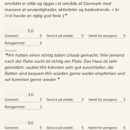
området er stille og ligger i et område af Danmark med
massere at seværdigheder, aktiviteter og badestrande. < br
/>Vi havde en rigtig god ferie :)
5,0
Generelt:
5
Service på stedet:
5
Værdi for pengene:
5
Beliggenhed:
5
Generel:
Wir hatten einen richtig tollen Urlaub gemacht. Wer jemand
nach der Ruhe sucht ist richtig am Platz. Das Haus ist sehr
gemütlich, sauber.Wir könnten sehr gut ausschlafen, die
Betten sind bequem.Wir würden gerne weiter empfehlen und
wir kommen gerne wieder.
3,0
Generelt:
3
Service på stedet:
3
Værdi for pengene:
3
Beliggenhed:
3
5,0
Generelt:
5
Service på stedet:
5
Værdi for pengene:
5