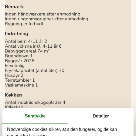
Bemærk
Ingen håndværkere efter anmodning
Ingen ungdomsgrupper efter anmodning
Rygning er forbudt
Indretning
Antal børn 4-11 år
2
Antal voksne inkl. 4-11 år
6
Bebygget areal
74 m²
Brændeovn
1
Byggeår
2026
Feriebolig
Frysekapacitet (antal liter)
70
Husdyr
2
Tørretumbler
1
Vaskemaskine
1
Køkken
Antal induktionskogeplader
4
Køleskab
1
Opvaskemaskine
1
Samtykke
Detaljer
Varmluftovn
1
Multimedier
Nødvendige cookies sikrer, at siden fungerer, og de kan
> 3 danske kanaler
derfor ikke fravælges.