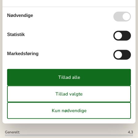
Se kalender
Nødvendige
Bemærk
Ankomst er ikke valgt.
Statistik
Aftale- og lejebetingelser
Markedsføring
Eksterne anmeldelser
Vores gæsteanmeldelser
Eksterne anmeldelser
4,3
Generelt:
4,3