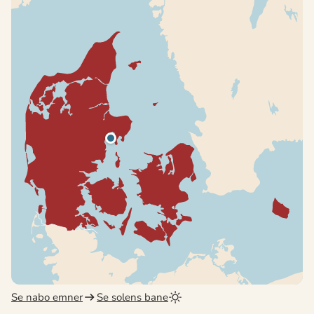
Se nabo emner
Se solens bane