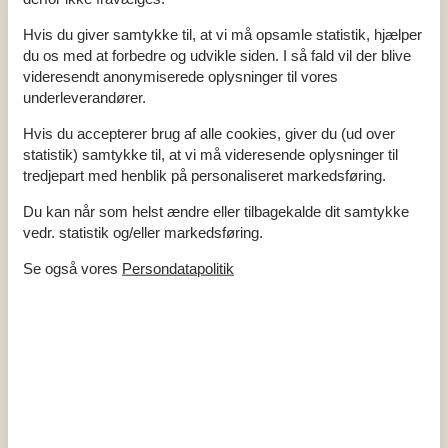
> 3 norske kanaler
> 3 svenske kanaler
Hvis du giver samtykke til, at vi må opsamle statistik, hjælper
> 3 tyske kanaler
du os med at forbedre og udvikle siden. I så fald vil der blive
Antal tv'er
1
Bluetooth -højttaler
1
videresendt anonymiserede oplysninger til vores
Chromecast
1
underleverandører.
Download
1000
Smart-Tv
1
Hvis du accepterer brug af alle cookies, giver du (ud over
Trådløst internet
Upload
1000
statistik) samtykke til, at vi må videresende oplysninger til
tredjepart med henblik på personaliseret markedsføring.
Soveforhold
Antal soveværelser
3
Du kan når som helst ændre eller tilbagekalde dit samtykke
Dobbeltseng (antal sovepladser)
6
vedr. statistik og/eller markedsføring.
Spa
Se også vores
Persondatapolitik
Udendørs forfyldt spabad (antal personer)
6
Toilet og bad
Antal badeværelser
1
Antal toiletter
1
Brusekabine
Udenfor
Butik
3 km
Elbil hjemmeoplader