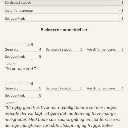
Service på stedet:
4,3
Værdi for pengene:
4,3
Beliggenhed:
4,3
5 eksterne anmeldelser
4,8
Generelt:
4
Service på stedet:
5
Værdi for pengene:
5
Beliggenhed:
5
Generel:
Skøn placeret
4,8
Generelt:
5
Service på stedet:
5
Værdi for pengene:
4
Beliggenhed:
5
Generel:
Et rigtig godt hus hvor man tydeligt kunne se hvor meget
arbejde der var lagt i at gøre det moderne og have mange
muligheder. Med både spa, sauna, grill og en stor terrasse var
der rige muligheder for både afslapning og hygge. Selve