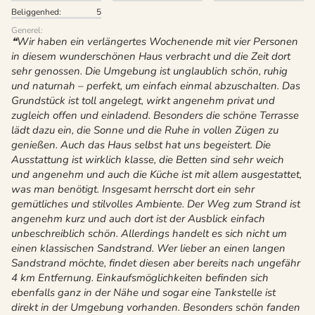
Beliggenhed:
5
Generel:
Wir haben ein verlängertes Wochenende mit vier Personen
in diesem wunderschönen Haus verbracht und die Zeit dort
sehr genossen. Die Umgebung ist unglaublich schön, ruhig
und naturnah – perfekt, um einfach einmal abzuschalten. Das
Grundstück ist toll angelegt, wirkt angenehm privat und
zugleich offen und einladend. Besonders die schöne Terrasse
lädt dazu ein, die Sonne und die Ruhe in vollen Zügen zu
genießen. Auch das Haus selbst hat uns begeistert. Die
Ausstattung ist wirklich klasse, die Betten sind sehr weich
und angenehm und auch die Küche ist mit allem ausgestattet,
was man benötigt. Insgesamt herrscht dort ein sehr
gemütliches und stilvolles Ambiente. Der Weg zum Strand ist
angenehm kurz und auch dort ist der Ausblick einfach
unbeschreiblich schön. Allerdings handelt es sich nicht um
einen klassischen Sandstrand. Wer lieber an einen langen
Sandstrand möchte, findet diesen aber bereits nach ungefähr
4 km Entfernung. Einkaufsmöglichkeiten befinden sich
ebenfalls ganz in der Nähe und sogar eine Tankstelle ist
direkt in der Umgebung vorhanden. Besonders schön fanden