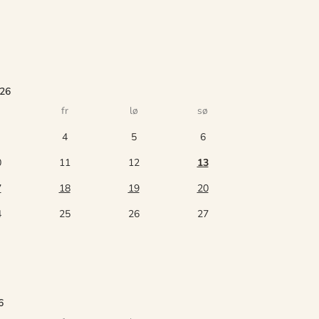
026
fr
lø
sø
4
5
6
0
11
12
13
7
18
19
20
4
25
26
27
6