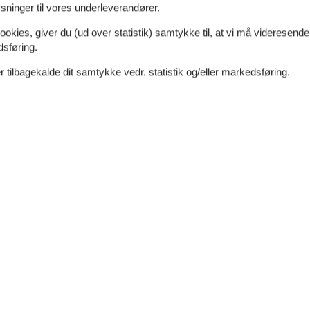
ninger til vores underleverandører.
ookies, giver du (ud over statistik) samtykke til, at vi må videresende
dsføring.
 tilbagekalde dit samtykke vedr. statistik og/eller markedsføring.
0 m²
Afstand vand
400 m
dt
Afstand indkøb
500 m
Ja
e
Ja
Opvaskemaskine
Ja
Ikkeryger
Ja
Ladestander til elbil
Ja