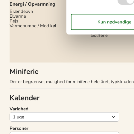
Energi / Opvarmning
men der er mulighed f
egne TV- og streamin
Brændeovn
via ...
Elvarme
Pejs
Ekstra
Varmepumpe / Med køl
Gode fiskeforhold
Golfferie
Miniferie
Der er begrænset mulighed for miniferie hele året, typisk ude
Kalender
Varighed
Personer