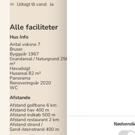
Udsigt til vand
Ja
Tørretumbler
Ja
Alle faciliteter
Hus Info
Hårde hvidevarer
Antal voksne
7
Elkedel
Bruser
Emhætte
Byggeår
1967
Fryser
100
Grundareal / Naturgrund
2560
Kaffemaskine
m²
Kogeplader
Induktion
Havudsigt
Køleskab
200
Husareal
82 m²
Opvaskemaskine
Panorama
Ovn
Renoveringsår
2020
Strygejern
WC
Tørretumbler
Vaskemaskine
Afstande
Multimedier
Afstand golfbane
6 km
Afstand hav
400 m
Apple TV
Der er ikke
Afstand indkøb
500 m
i huset, men der er m
Afstand restaurant
2 km
at se egne TV- og
Nødvendi
Afstand strand /
streamingtjenester via 
Sand-/stenstrand
400 m
Gratis Wi-Fi - Under 
TV
Der er ikke TV kan