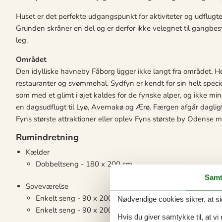
Huset er det perfekte udgangspunkt for aktiviteter og udflugt
Grunden skråner en del og er derfor ikke velegnet til gangbe
leg.
Området
Den idylliske havneby Fåborg ligger ikke langt fra området. H
restauranter og svømmehal. Sydfyn er kendt for sin helt speci
som med et glimt i øjet kaldes for de fynske alper, og ikke 
en dagsudflugt til Lyø, Avernakø og Ærø. Færgen afgår daglig
Fyns største attraktioner eller oplev Fyns største by Odense
Rumindretning
Kælder
Dobbeltseng - 180 x 200 cm
Samt
Soveværelse
Enkelt seng - 90 x 200 cm
Nødvendige cookies sikrer, at si
Enkelt seng - 90 x 200 cm
Hvis du giver samtykke til, at vi