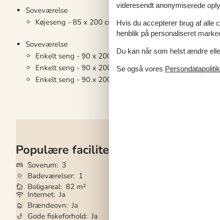
videresendt anonymiserede oplys
Soveværelse
Køjeseng - 85 x 200 cm
Hvis du accepterer brug af alle c
henblik på personaliseret marke
Soveværelse
Du kan når som helst ændre eller
Enkelt seng - 90 x 200 cm
Enkelt seng - 90 x 200 cm
Se også vores
Persondatapolitik
Enkelt seng - 90 x 200 cm
Populære faciliteter
Soverum
3
Grundareal
2.56
Badeværelser
1
Husdyr
Ikke tilla
Boligareal
82 m²
Tilbyder miniferie
Internet
Ja
Indhegnet områd
Brændeovn
Ja
Aircondition
Ja
Gode fiskeforhold
Ja
Vaskemaskine
Ja