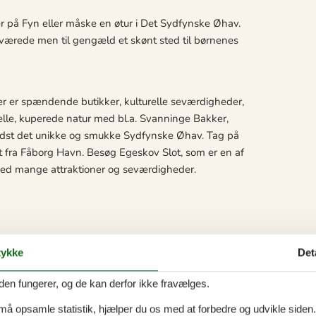
er på Fyn eller måske en øtur i Det Sydfynske Øhav.
sværede men til gengæld et skønt sted til børnenes
er er spændende butikker, kulturelle seværdigheder,
elle, kuperede natur med bl.a. Svanninge Bakker,
mindst det unikke og smukke Sydfynske Øhav. Tag på
t fra Fåborg Havn. Besøg Egeskov Slot, som er en af
 med mange attraktioner og seværdigheder.
ykke
Det
den fungerer, og de kan derfor ikke fravælges.
 må opsamle statistik, hjælper du os med at forbedre og udvikle siden. I