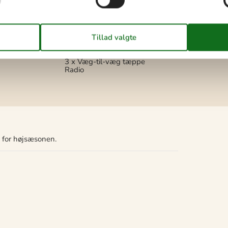
Rygning ikke tilladt
or at se
gtjenester
Pris inklusiv
Slutrengøring inkl.
GAMMEL
3 x Væg-til-væg tæppe
Radio
n for højsæsonen.