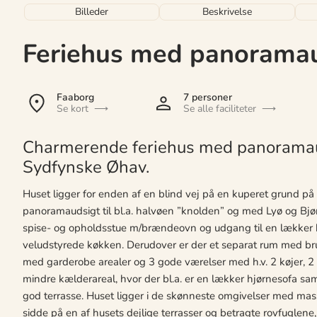
Billeder
Beskrivelse
Feriehus med panoramau
Faaborg
7 personer
Se kort
Se alle faciliteter
Charmerende feriehus med panoramau
Sydfynske Øhav.
Huset ligger for enden af en blind vej på en kuperet grund p
panoramaudsigt til bl.a. halvøen ”knolden” og med Lyø og Bjør
spise- og opholdsstue m/brændeovn og udgang til en lækker 
veludstyrede køkken. Derudover er der et separat rum med bru
med garderobe arealer og 3 gode værelser med h.v. 2 køjer, 2
mindre kælderareal, hvor der bl.a. er en lækker hjørnesofa sa
god terrasse. Huset ligger i de skønneste omgivelser med mass
sidde på en af husets dejlige terrasser og betragte rovfuglene,