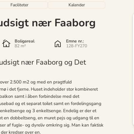
Faciliteter
Kalender
dsigt nær Faaborg
Boligareal
Emne nr.:
82 m²
128-FY270
dsigt nær Faaborg og Det
å over 2.500 m2 og med en pragtfuld
nø i det fjerne. Huset indeholder stor kombineret
balkon samt i åben forbindelse med det
sebad og et separat toilet samt en fordelingsgang
 enkeltsenge og 3 enkeltsenge. Endelig er der et
mt en dobbeltseng, en muret pejs og udgang til en
er af fugle- og dyreliv omkring sig. Man kan faktisk
 der kredser over en.