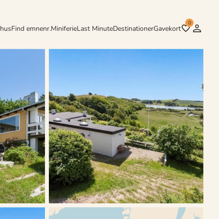
0
rhus
Find emnenr.
Miniferie
Last Minute
Destinationer
Gavekort