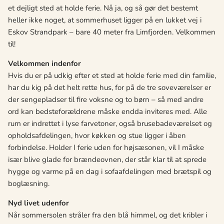
et dejligt sted at holde ferie. Nå ja, og så gør det bestemt
heller ikke noget, at sommerhuset ligger på
en lukket vej i
Eskov Strandpark
–
bare 40 meter fra Limfjorden. Velkommen
til!
Velkommen indenfor
Hvis du er på udkig efter et sted at holde ferie med din familie,
har du kig på det helt rette hus, for på de tre soveværelser er
der sengepladser til fire voksne og to bø
rn
– så med andre
ord kan bedsteforældrene må
ske endda inviteres med. Alle
rum er in
drettet i lyse farvetoner, også brusebadeværelset og
opholdsafdelingen, hvor køkken og stue ligger i åben
forbindelse. Holder I ferie uden for højsæsonen, vil I måske
især blive glade for brændeovnen, der står klar til at sprede
hygge og varme på
en dag i so
faafdelingen med brætspil og
boglæ
sning.
Nyd livet udenfor
Når sommersolen stråler fra den blå himmel, og det kribler i