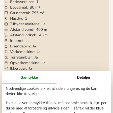
Badeværelser
1
Boligareal
80 m²
Grundareal
795 m²
Husdyr
1
Tilbyder miniferie
Ja
Afstand vand
400 m
Afstand indkøb
4 km
Internet
Ja
Brændeovn
Ja
Vaskemaskine
Ja
Tørretumbler
Ja
Opvaskemaskine
Ja
Ikkeryger
Ja
Energivenligt
Ja
Samtykke
Detaljer
Nødvendige cookies sikrer, at siden fungerer, og de kan
Alle faciliteter
derfor ikke fravælges.
Hus Info
Hvis du giver samtykke til, at vi må opsamle statistik, hjælper
Antal børn
2
du os med at forbedre og udvikle siden. I så fald vil der blive
Antal husdyr
1