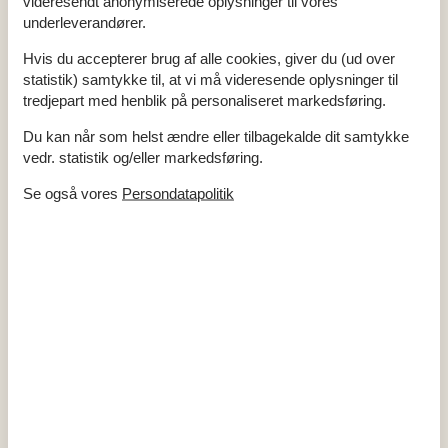
videresendt anonymiserede oplysninger til vores
Antal voksne
4
underleverandører.
Bruser
Byggeår
1975
Grundareal
795 m²
Hvis du accepterer brug af alle cookies, giver du (ud over
Husareal
80 m²
statistik) samtykke til, at vi må videresende oplysninger til
Renoveringsår
1997
tredjepart med henblik på personaliseret markedsføring.
WC
Du kan når som helst ændre eller tilbagekalde dit samtykke
Afstande
vedr. statistik og/eller markedsføring.
Afstand fjord
400 m
Afstand golfbane
20 km
Se også vores
Persondatapolitik
Afstand indkøb / Helårsbutik
4 km
Afstand restaurant
5 km
Afstand strand / Sand-/stenstrand
400 m
Energi / Opvarmning
Brændeovn
Elvarme
Varmepumpe
Hårde hvidevarer
Elkedel
Emhætte
Kaffemaskine
Komfur
Køleskab med frys