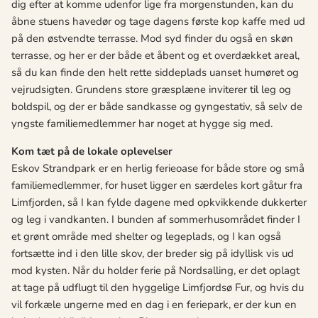
dig efter at komme udenfor lige fra morgenstunden, kan du
åbne stuens havedør og tage dagens første kop kaffe med ud
på den østvendte terrasse. Mod syd finder du også en skø
n
terrasse, og her er
der både et åbent og et overdækket areal,
så du kan finde den helt rette siddeplads uanset humøret og
vejrudsigten. Grundens store græsplæne inviterer til leg og
boldspil, og der er både sandkasse og gyngestativ, så
selv de
yngste familiemedlemmer har noget at hygge sig med.
Kom tæt på de lokale oplevelser
Eskov Strandpark er en herlig ferieoase for både store og små
familiemedlemmer, for huset ligger en særdeles kort gåtur fra
Limfjorden, så I kan fylde dagene med opkvikkende dukkerter
og leg i vandkanten. I bunden af sommerhusområdet finder I
et grø
nt omr
åde med shelter og legeplads, og I kan også
fortsætte ind i den lille skov, der breder sig på idyllisk vis ud
mod kysten. Når du holder ferie på Nordsalling, er det oplagt
at tage på udflugt til den hyggelige Limfjordsø Fur, og hvis du
vil forkæ
le ungerne med en dag i en feriepark, er der kun en