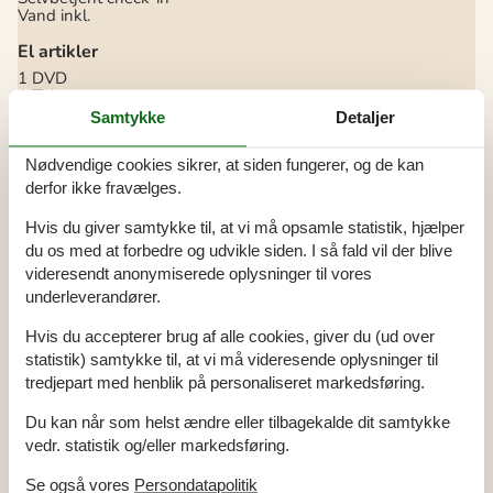
Vand inkl.
El artikler
1 DVD
1 TV
DK-DR1/TV2
Samtykke
Detaljer
I nærheden
Nødvendige cookies sikrer, at siden fungerer, og de kan
Afs. til nærmeste vand/badning
450 m
derfor ikke fravælges.
Afstand til indkøb
3,5 km
Nærmeste restaurant
3,5 km
Hvis du giver samtykke til, at vi må opsamle statistik, hjælper
Indendørs
du os med at forbedre og udvikle siden. I så fald vil der blive
Aircondition
videresendt anonymiserede oplysninger til vores
Brændeovn
underleverandører.
Koncepter
Hvis du accepterer brug af alle cookies, giver du (ud over
Husdyrfrit
statistik) samtykke til, at vi må videresende oplysninger til
Røgfrit hus
tredjepart med henblik på personaliseret markedsføring.
Tæt på havet
Du kan når som helst ændre eller tilbagekalde dit samtykke
Køkken
vedr. statistik og/eller markedsføring.
El-komfur
Fryser
40 l
Se også vores
Persondatapolitik
Kaffemaskine