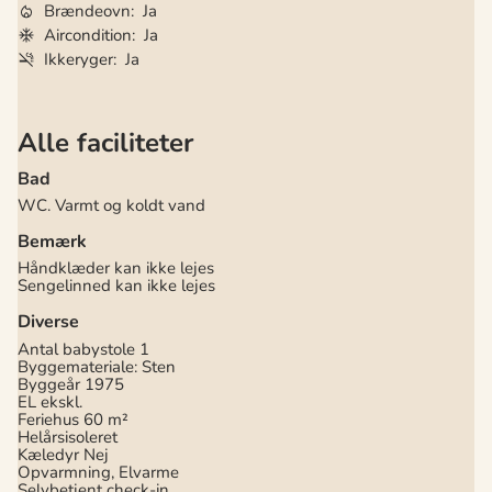
Brændeovn
Ja
Aircondition
Ja
Ikkeryger
Ja
Alle faciliteter
Bad
WC. Varmt og koldt vand
Bemærk
Håndklæder kan ikke lejes
Sengelinned kan ikke lejes
Diverse
Antal babystole
1
Byggemateriale: Sten
Byggeår
1975
EL ekskl.
Feriehus
60 m²
Helårsisoleret
Kæledyr Nej
Opvarmning, Elvarme
Selvbetjent check-in