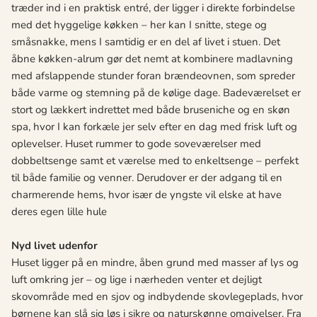
træder ind i en praktisk entré, der ligger i direkte forbindelse
med det hyggelige køkken – her kan I snitte, stege og
småsnakke, mens I samtidig er en del af livet i stuen. Det
åbne køkken-alrum gør det nemt at kombinere madlavning
med afslappende stunder foran brændeovnen, som spreder
både varme og stemning på de kølige dage. Badeværelset er
stort og lækkert indrettet med både bruseniche og en skøn
spa, hvor I kan forkæle jer selv efter en dag med frisk luft og
oplevelser. Huset rummer to gode soveværelser med
dobbeltsenge samt et værelse med to enkeltsenge – perfekt
til både familie og venner. Derudover er der adgang til en
charmerende hems, hvor især de yngste vil elske at have
deres egen lille hule
Nyd livet udenfor
Huset ligger på en mindre, åben grund med masser af lys og
luft omkring jer – og lige i nærheden venter et dejligt
skovområde med en sjov og indbydende skovlegeplads, hvor
børnene kan slå sig løs i sikre og naturskønne omgivelser. Fra