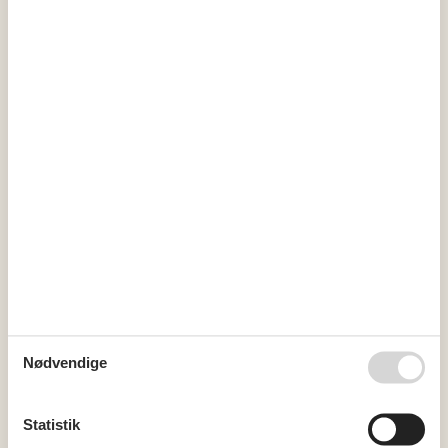
Kalender
Ankomst
august 2026
ma
ti
on
to
fr
lø
sø
31
1
2
32
3
4
5
6
7
8
9
33
10
11
12
13
14
15
16
34
17
18
19
20
21
22
23
35
24
25
26
27
28
29
30
Nødvendige
36
31
september 2026
Statistik