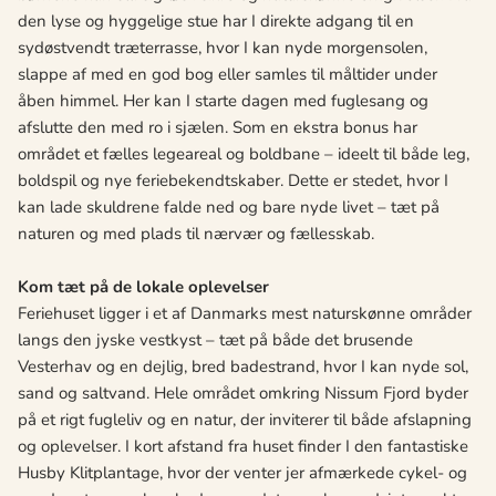
den lyse og hyggelige stue har I direkte adgang til en
sydøstvendt træterrasse, hvor I kan nyde morgensolen,
slappe af med en god bog eller samles til måltider under
åben himmel. Her kan I starte dagen med fuglesang og
afslutte den med ro i sjælen. Som en ekstra bonus har
området et fælles legeareal og boldbane – ideelt til både leg,
boldspil og nye feriebekendtskaber. Dette er stedet, hvor I
kan lade skuldrene falde ned og bare nyde livet – tæt på
naturen og med plads til nærvær og fællesskab.
Kom tæt på de lokale oplevelser
Feriehuset ligger i et af Danmarks mest naturskønne områder
langs den jyske vestkyst – tæt på både det brusende
Vesterhav og en dejlig, bred badestrand, hvor I kan nyde sol,
sand og saltvand. Hele området omkring Nissum Fjord byder
på et rigt fugleliv og en natur, der inviterer til både afslapning
og oplevelser. I kort afstand fra huset finder I den fantastiske
Husby Klitplantage, hvor der venter jer afmærkede cykel- og