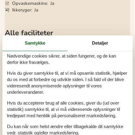
Opvaskemaskine
Ja
Ikkeryger
Ja
Alle faciliteter
Hus Info
Samtykke
Detaljer
Antal husdyr
1
Antal voksne
6
Nødvendige cookies sikrer, at siden fungerer, og de kan
Bruser
derfor ikke fravælges.
Byggeår
2007
Grundareal / Naturgrund
600 m²
Hvis du giver samtykke til, at vi må opsamle statistik, hjælper
Husareal
83 m²
Indendørs spabad
du os med at forbedre og udvikle siden. I så fald vil der blive
WC
videresendt anonymiserede oplysninger til vores
underleverandører.
Afstande
Afstand fjord
1,3 km
Hvis du accepterer brug af alle cookies, giver du (ud over
Afstand indkøb / Helårsbutik
3 km
statistik) samtykke til, at vi må videresende oplysninger til
Afstand strand / Sand-/stenstrand
1,2 km
tredjepart med henblik på personaliseret markedsføring.
Energi / Opvarmning
Du kan når som helst ændre eller tilbagekalde dit samtykke
Brændeovn
Elvarme
vedr. statistik og/eller markedsføring.