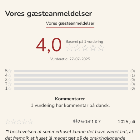
Vores gæsteanmeldelser
Vores gæsteanmeldelser
4,0
Baseret på
1
vurdering
Vurderet d. 27-07-2025
5
(0)
4
(1)
3
(0)
2
(0)
1
(0)
Kommentarer
1 vurdering har kommentar på dansk.
2
0
1
7
voksne
børn
husdyr
2025 juli
overnat
I beskrivelsen af sommerhuset kunne det have været fint, at
det fremgik at huset lå meget tæt på de omkringliggende