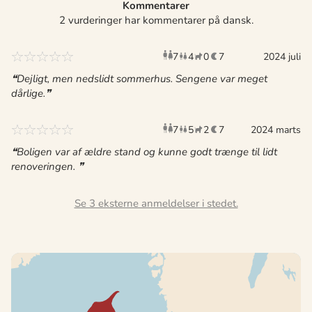
Kommentarer
2 vurderinger har kommentarer på dansk.
7
4
0
7
voksne
børn
husdyr
2024 juli
overnat
Dejligt, men nedslidt sommerhus. Sengene var meget
dårlige.
7
5
2
7
voksne
børn
2024 marts
husdyr
overnat
Boligen var af ældre stand og kunne godt trænge til lidt
renoveringen.
Se 3 eksterne anmeldelser i stedet.