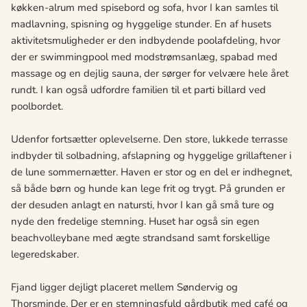
køkken-alrum med spisebord og sofa, hvor I kan samles til
madlavning, spisning og hyggelige stunder. En af husets
aktivitetsmuligheder er den indbydende poolafdeling, hvor
der er swimmingpool med modstrømsanlæg, spabad med
massage og en dejlig sauna, der sørger for velvære hele året
rundt. I kan også udfordre familien til et parti billard ved
poolbordet.
Udenfor fortsætter oplevelserne. Den store, lukkede terrasse
indbyder til solbadning, afslapning og hyggelige grillaftener i
de lune sommernætter. Haven er stor og en del er indhegnet,
så både børn og hunde kan lege frit og trygt. På grunden er
der desuden anlagt en natursti, hvor I kan gå små ture og
nyde den fredelige stemning. Huset har også sin egen
beachvolleybane med ægte strandsand samt forskellige
legeredskaber.
Fjand ligger dejligt placeret mellem Søndervig og
Thorsminde. Der er en stemningsfuld gårdbutik med café og