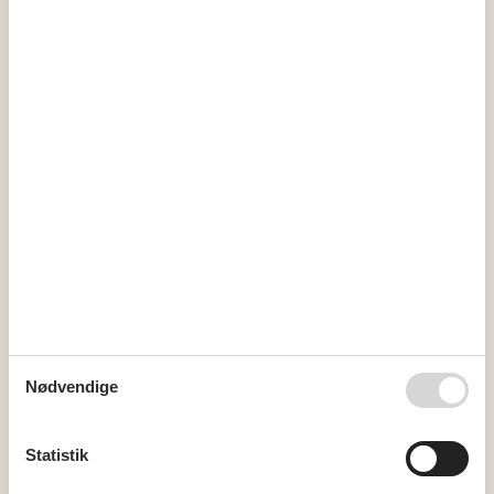
Wellness
Pool m/modstr.anlæg
18 m²
Sauna
Spabad
4 per.
Miniferie
Der er begrænset mulighed for miniferie hele året, typisk uden
for højsæsonen.
Kalender
Ankomst
Nødvendige
september 2026
Statistik
ma
ti
on
to
fr
lø
sø