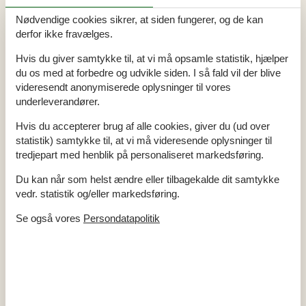
Beach Volleyball
Billard
Nødvendige cookies sikrer, at siden fungerer, og de kan
Poolbord
derfor ikke fravælges.
Bad
Hvis du giver samtykke til, at vi må opsamle statistik, hjælper
WC. Varmt og koldt vand
du os med at forbedre og udvikle siden. I så fald vil der blive
videresendt anonymiserede oplysninger til vores
Diverse
underleverandører.
Antal babysenge
1
Antal babystole
2
Hvis du accepterer brug af alle cookies, giver du (ud over
Antal gratis børn (< 4 år)
1
Antal husdyr
2
statistik) samtykke til, at vi må videresende oplysninger til
Antal solvogne
3
tredjepart med henblik på personaliseret markedsføring.
Byggemateriale: Sten
Byggeår
1995
Du kan når som helst ændre eller tilbagekalde dit samtykke
Feriehus
212 m²
Forbrugsomkostninger excl.
vedr. statistik og/eller markedsføring.
Helårsisoleret
Indhegnet terrasse. Højde
120
Se også vores
Persondatapolitik
Kæledyr Ja
2
Oplader til elkøretøjer
Opvarmning alternativ, Varmepumpe
Opvarmning, Jordvarme
Renoveret
2021
Selvbetjent check-in
Stråtag
Støvsuger