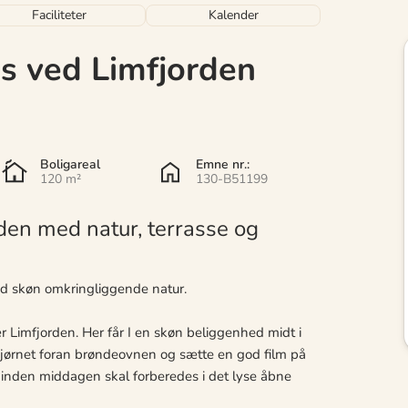
Faciliteter
Kalender
 ved Limfjorden
Boligareal
Emne nr.:
120 m²
130-B51199
n med natur, terrasse og
d skøn omkringliggende natur.
imfjorden. Her får I en skøn beliggenhed midt i
fahjørnet foran brøndeovnen og sætte en god film på
e, inden middagen skal forberedes i det lyse åbne