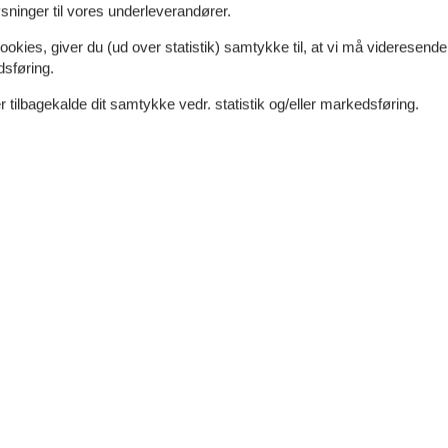
ninger til vores underleverandører.
ookies, giver du (ud over statistik) samtykke til, at vi må videresende
dsføring.
 tilbagekalde dit samtykke vedr. statistik og/eller markedsføring.
9 m²
Afstand vand
800 m
dt
Afstand indkøb
7 km
Ja
Ja
Opvaskemaskine
Ja
Ikkeryger
Ja