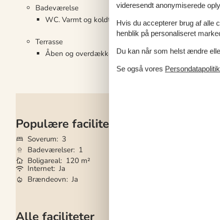
videresendt anonymiserede oplys
Badeværelse
WC. Varmt og koldt vand, Bruser
Hvis du accepterer brug af alle c
henblik på personaliseret marke
Terrasse
Du kan når som helst ændre eller
Åben og overdækket terrasse
Se også vores
Persondatapolitik
Populære faciliteter
Soverum
3
Grundareal
3.89
Badeværelser
1
Husdyr
Ikke tilla
Boligareal
120 m²
Tilbyder miniferie
Internet
Ja
Gode fiskeforhold
Brændeovn
Ja
Vaskemaskine
Ja
Alle faciliteter