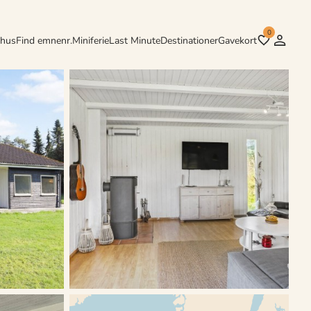
0
rhus
Find emnenr.
Miniferie
Last Minute
Destinationer
Gavekort