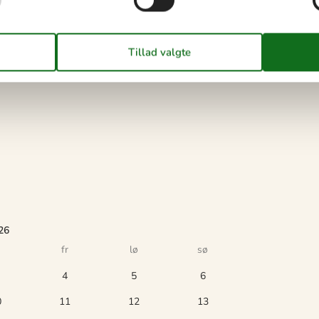
26
fr
lø
sø
4
5
6
0
11
12
13