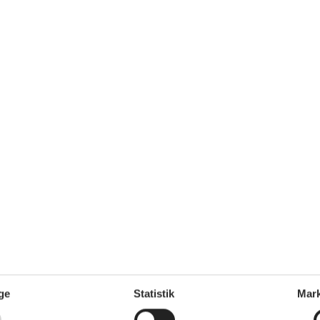
Koncepter
Kvalitetshavemøbler
Røgfrit hus
Udendørs ophold
Køkken
nd/badning
El-komfur
ghed
800 m
Emhætte
km
Fryser
30 l
Kaffemaskine
7 km
Køleskab
Mikroovn
Opvaskemaskine
Udendørs
relset
Gratis p-plads på grunden
2
Grill
Havemøbler
Naturgrund
3899 m²
Trampolin
Ugeneret grund
ge
Statistik
Mark