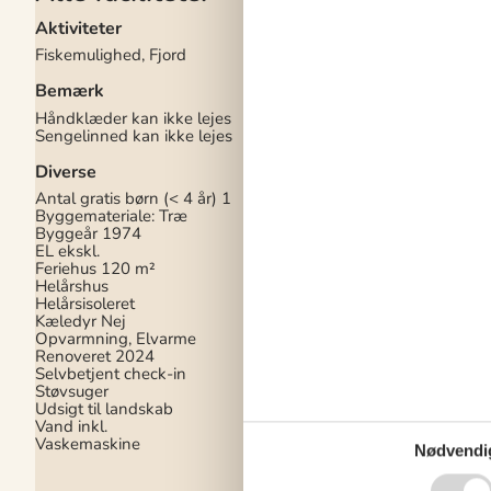
Aktiviteter
El artikler
Fiskemulighed, Fjord
Chromecast
Internet (trådløst)
Bemærk
I nærheden
Håndklæder kan ikke lejes
Sengelinned kan ikke lejes
Afs. til nærmeste va
800 m
Diverse
Afstand til fiskemuli
Afstand til indkøb
7 
Antal gratis børn (< 4 år)
1
Nærmeste by
25 km
Byggemateriale: Træ
Nærmeste restaurant
Byggeår
1974
EL ekskl.
Indendørs
Feriehus
120 m²
Helårshus
Brændeovn
Helårsisoleret
Gulvvarme på badevæ
Kæledyr Nej
Røgalarm
Opvarmning, Elvarme
Renoveret
2024
Indendørs aktiv.
Selvbetjent check-in
Indendørs legetøj
Støvsuger
Indendørs spil
Udsigt til landskab
Vand inkl.
Vaskemaskine
Nødvendi