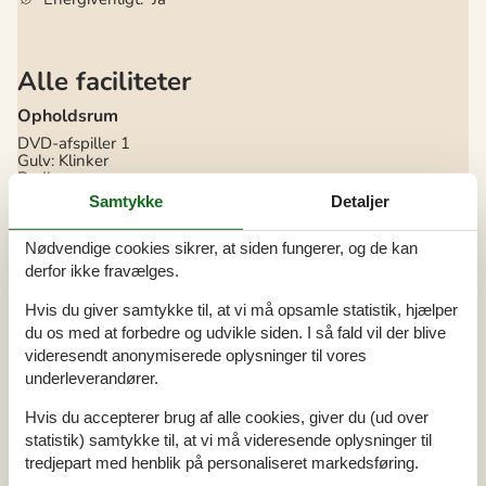
Alle faciliteter
Opholdsrum
DVD-afspiller
1
Gulv: Klinker
Radio
Brændeovn
Samtykke
Detaljer
Fladskærms-TV
1
Soverum
Nødvendige cookies sikrer, at siden fungerer, og de kan
derfor ikke fravælges.
Ekstra sovepl. alkove
2
Dobbeltsenge
2
Sovepladser
5
Hvis du giver samtykke til, at vi må opsamle statistik, hjælper
Soverum
2
du os med at forbedre og udvikle siden. I så fald vil der blive
Kork/Vinyl gulv
videresendt anonymiserede oplysninger til vores
1. soverum/sengestørrelser
140x200
2. soverum/sengestørrelser
120x200
underleverandører.
Køkken
Hvis du accepterer brug af alle cookies, giver du (ud over
Komfur: El m. ovn
statistik) samtykke til, at vi må videresende oplysninger til
Køleskab m. frostboks
tredjepart med henblik på personaliseret markedsføring.
Opvaskemaskine