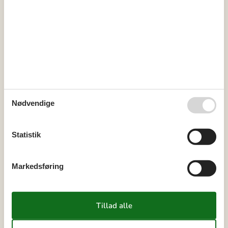
Kalender
Ankomst
Nødvendige
april 2027
Statistik
ma
ti
on
to
fr
lø
sø
13
1
2
3
4
Markedsføring
14
5
6
7
8
9
10
11
15
12
13
14
15
16
17
18
16
19
20
21
22
23
24
25
17
26
27
28
29
30