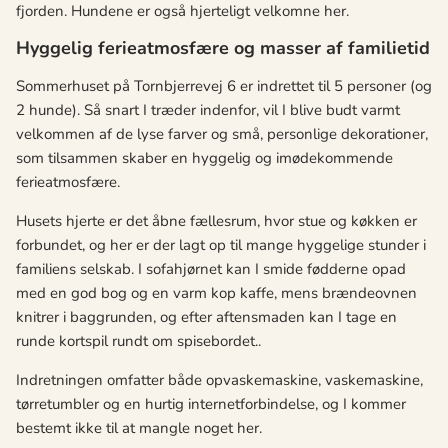
fjorden. Hundene er også hjerteligt velkomne her.
Hyggelig ferieatmosfære og masser af familietid
Sommerhuset på Tornbjerrevej 6 er indrettet til 5 personer (og
2 hunde). Så snart I træder indenfor, vil I blive budt varmt
velkommen af de lyse farver og små, personlige dekorationer,
som tilsammen skaber en hyggelig og imødekommende
ferieatmosfære.
Husets hjerte er det åbne fællesrum, hvor stue og køkken er
forbundet, og her er der lagt op til mange hyggelige stunder i
familiens selskab. I sofahjørnet kan I smide fødderne opad
med en god bog og en varm kop kaffe, mens brændeovnen
knitrer i baggrunden, og efter aftensmaden kan I tage en
runde kortspil rundt om spisebordet..
Indretningen omfatter både opvaskemaskine, vaskemaskine,
tørretumbler og en hurtig internetforbindelse, og I kommer
bestemt ikke til at mangle noget her.