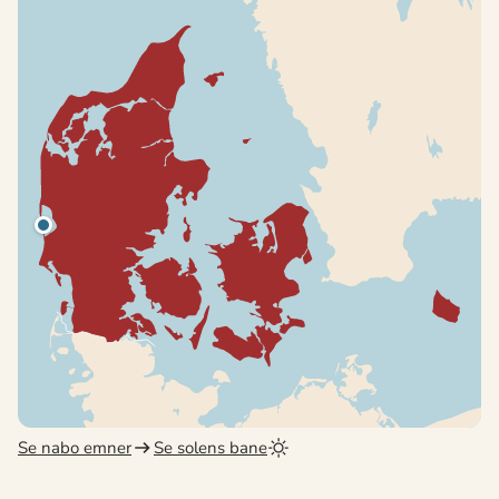
Se nabo emner
Se solens bane