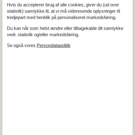
Opholdsrum
Hvis du accepterer brug af alle cookies, giver du (ud over
statistik) samtykke til, at vi må videresende oplysninger til
Gulv: Trælaminat
Brændeovn
tredjepart med henblik på personaliseret markedsføring.
Fladskærms-TV
1
Du kan når som helst ændre eller tilbagekalde dit samtykke
Soverum
vedr. statistik og/eller markedsføring.
Gulv: Trælaminat
Dobbeltsenge
3
Se også vores
Persondatapolitik
Sovepladser
6
Soverum
3
Køkken
Komfur: Induktion m. ovn
Køleskab m. frostboks
Opvaskemaskine
Mikroovn
Baderum
Sauna
Gulvvarme bad
Antal badeværelser
2
Objektinfo - Inde
Areal: Hus m²
115
Byggeår
2021