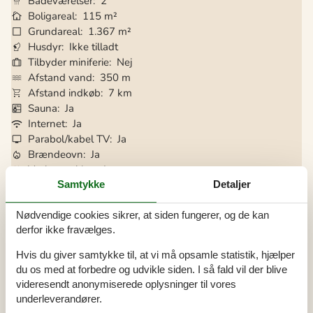
Badeværelser
2
Boligareal
115 m²
Grundareal
1.367 m²
Husdyr
Ikke tilladt
Tilbyder miniferie
Nej
Afstand vand
350 m
Afstand indkøb
7 km
Sauna
Ja
Internet
Ja
Parabol/kabel TV
Ja
Brændeovn
Ja
Vaskemaskine
Ja
Tørretumbler
Ja
Samtykke
Detaljer
Opvaskemaskine
Ja
Nødvendige cookies sikrer, at siden fungerer, og de kan
Ikkeryger
Ja
derfor ikke fravælges.
Ladestander til elbil
Ja
Energivenligt
Ja
Hvis du giver samtykke til, at vi må opsamle statistik, hjælper
du os med at forbedre og udvikle siden. I så fald vil der blive
videresendt anonymiserede oplysninger til vores
Alle faciliteter
underleverandører.