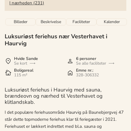
I nærheden (231)
Billeder
Beskrivelse
Faciliteter
Kalender
Luksuriøst feriehus nær Vesterhavet i
Haurvig
Hvide Sande
6 personer
Se kort
Se alle faciliteter
Boligareal
Emne nr.:
115 m²
328-306332
Luksuriøst feriehus i Haurvig med sauna,
brændeovn og nærhed til Vesterhavet og
klitlandskab.
I det populære feriehusområde Haurvig på Baunebjergvej 47
står dette topmoderne feriehus klar til feriegæster i 2021.
Feriehuset er lækkert indrettet med bl.a. sauna og