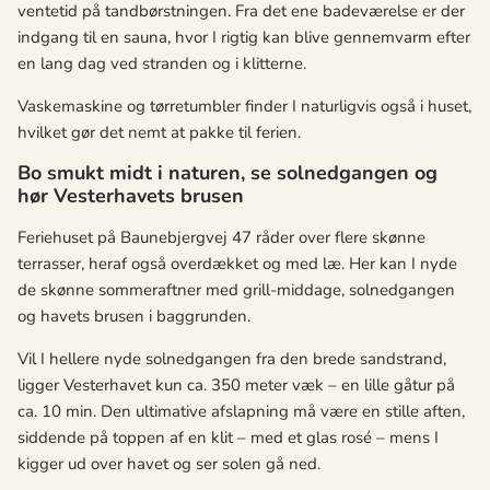
ventetid på tandbørstningen. Fra det ene badeværelse er der
indgang til en sauna, hvor I rigtig kan blive gennemvarm efter
en lang dag ved stranden og i klitterne.
Vaskemaskine og tørretumbler finder I naturligvis også i huset,
hvilket gør det nemt at pakke til ferien.
Bo smukt midt i naturen, se solnedgangen og
hør Vesterhavets brusen
Feriehuset på Baunebjergvej 47 råder over flere skønne
terrasser, heraf også overdækket og med læ. Her kan I nyde
de skønne sommeraftner med grill-middage, solnedgangen
og havets brusen i baggrunden.
Vil I hellere nyde solnedgangen fra den brede sandstrand,
ligger Vesterhavet kun ca. 350 meter væk – en lille gåtur på
ca. 10 min. Den ultimative afslapning må være en stille aften,
siddende på toppen af en klit – med et glas rosé – mens I
kigger ud over havet og ser solen gå ned.