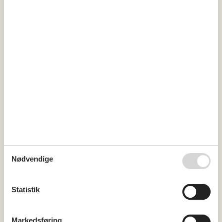
Skiftedag: Lørdag
Varme: 48 timer før ankomst
Miniferie
Ja, tak - tillad miniferie
Faciliteter
Parkeringsplads
Køkken
Kalender
Nødvendige
Ankomst
Statistik
januar 2027
ma
ti
on
to
fr
lø
sø
Markedsføring