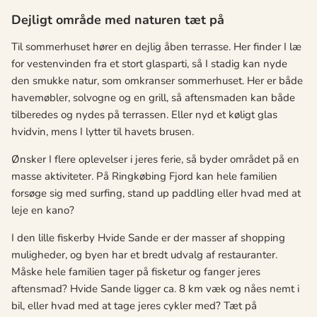
Dejligt område med naturen tæt på
Til sommerhuset hører en dejlig åben terrasse. Her finder I læ
for vestenvinden fra et stort glasparti, så I stadig kan nyde
den smukke natur, som omkranser sommerhuset. Her er både
havemøbler, solvogne og en grill, så aftensmaden kan både
tilberedes og nydes på terrassen. Eller nyd et køligt glas
hvidvin, mens I lytter til havets brusen.
Ønsker I flere oplevelser i jeres ferie, så byder området på en
masse aktiviteter. På Ringkøbing Fjord kan hele familien
forsøge sig med surfing, stand up paddling eller hvad med at
leje en kano?
I den lille fiskerby Hvide Sande er der masser af shopping
muligheder, og byen har et bredt udvalg af restauranter.
Måske hele familien tager på fisketur og fanger jeres
aftensmad? Hvide Sande ligger ca. 8 km væk og nåes nemt i
bil, eller hvad med at tage jeres cykler med? Tæt på