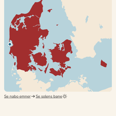
Se nabo emner
Se solens bane