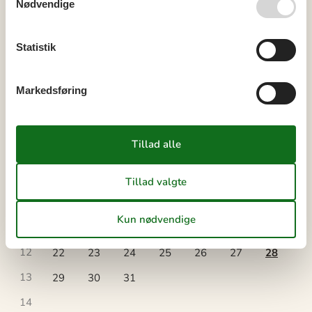
Nødvendige
Kalender
Statistik
Ankomst
Markedsføring
marts 2027
ma
ti
on
to
fr
lø
sø
9
1
2
3
4
5
6
7
10
8
9
10
11
12
13
14
11
15
16
17
18
19
20
21
12
22
23
24
25
26
27
28
13
29
30
31
14