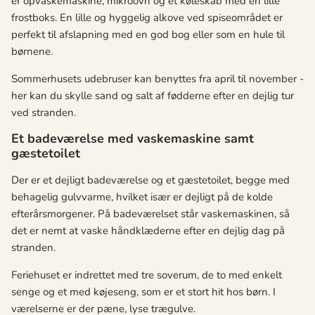
er opvaskemaskine, mikroovn og et køleskab med en lille
frostboks. En lille og hyggelig alkove ved spiseområdet er
perfekt til afslapning med en god bog eller som en hule til
børnene.
Sommerhusets udebruser kan benyttes fra april til november -
her kan du skylle sand og salt af fødderne efter en dejlig tur
ved stranden.
Et badeværelse med vaskemaskine samt
gæstetoilet
Der er et dejligt badeværelse og et gæstetoilet, begge med
behagelig gulvvarme, hvilket især er dejligt på de kolde
efterårsmorgener. På badeværelset står vaskemaskinen, så
det er nemt at vaske håndklæderne efter en dejlig dag på
stranden.
Feriehuset er indrettet med tre soverum, de to med enkelt
senge og et med køjeseng, som er et stort hit hos børn. I
værelserne er der pæne, lyse trægulve.