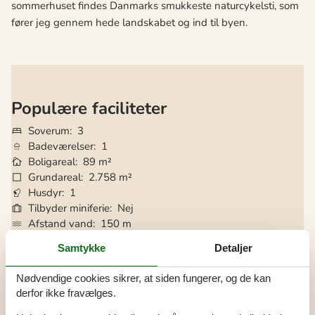
sommerhuset findes Danmarks smukkeste naturcykelsti, som
fører jeg gennem hede landskabet og ind til byen.
Populære faciliteter
Soverum
3
Badeværelser
1
Boligareal
89 m²
Grundareal
2.758 m²
Husdyr
1
Tilbyder miniferie
Nej
Afstand vand
150 m
Afstand indkøb
7 km
Samtykke
Detaljer
Internet
Ja
Parabol/kabel TV
Ja
Nødvendige cookies sikrer, at siden fungerer, og de kan
Brændeovn
Ja
derfor ikke fravælges.
Vaskemaskine
Ja