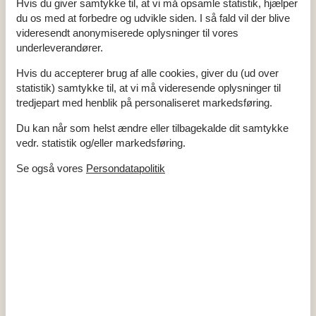
Opvaskemaskine
Ja
Hvis du giver samtykke til, at vi må opsamle statistik, hjælper
Ikkeryger
Ja
du os med at forbedre og udvikle siden. I så fald vil der blive
Energivenligt
Ja
videresendt anonymiserede oplysninger til vores
underleverandører.
Hvis du accepterer brug af alle cookies, giver du (ud over
Alle faciliteter
statistik) samtykke til, at vi må videresende oplysninger til
tredjepart med henblik på personaliseret markedsføring.
Opholdsrum
Gulv: Træ
Du kan når som helst ændre eller tilbagekalde dit samtykke
Radio
vedr. statistik og/eller markedsføring.
Brændeovn
Fladskærms-TV
1
Se også vores
Persondatapolitik
Soverum
Gulv: Træ
Enkeltsenge
4
Køjesenge
1
Sovepladser
6
Soverum
3
Køkken
Komfur: El m. ovn
Køleskab m. frostboks
Opvaskemaskine