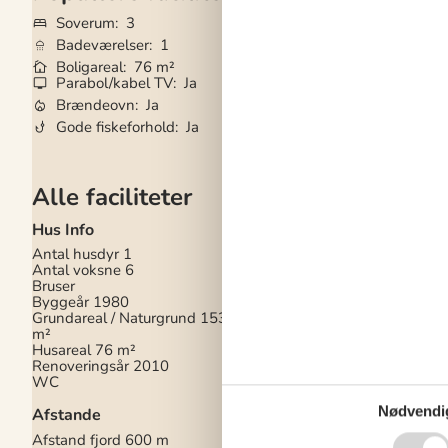
Soverum
3
Grundareal
1.53
Badeværelser
1
Husdyr
1
Boligareal
76 m²
Tilbyder miniferie
Parabol/kabel TV
Ja
Vaskemaskine
Ja
Brændeovn
Ja
Opvaskemaskine
Gode fiskeforhold
Ja
Ikkeryger
Ja
Alle faciliteter
Hus Info
Hårde hvidevarer
Antal husdyr
1
Elkedel
Antal voksne
6
Emhætte
Bruser
Kaffemaskine
Byggeår
1980
Komfur
Grundareal / Naturgrund
1536
Køleskab
m²
Køleskab med frys
Husareal
76 m²
Mikroovn
Renoveringsår
2010
Opvaskemaskine
WC
Strygebræt
Strygejern
Nødvendi
Afstande
Vaskemaskine
Afstand fjord
600 m
Multimedier