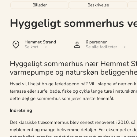
Billeder
Beskrivelse
Hyggeligt sommerhus v
Hemmet Strand
6 personer
Se kort
Se alle faciliteter
Hyggeligt sommerhus nær Hemmet S
varmepumpe og naturskøn beliggenhed
Hvad vil I helst bruge feriedagene på? Vil I slappe af nær en 
terrasse eller surfe, bade, fiske og cykle lange ture i naturskø
dette dejlige sommerhus som jeres næste feriemål.
Indretning
Det klassiske træsommerhus blev senest renoveret i 2010, s
møblement og mange bekvemme detaljer. For eksempel er de
det er køligt udenfor, er det derudover rart, at der er gulvva