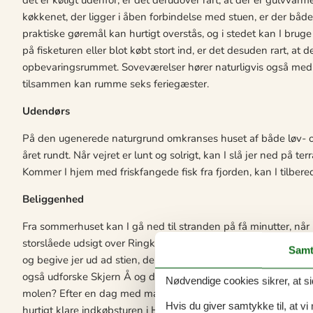
køkkenet, der ligger i åben forbindelse med stuen, er der b
praktiske gøremål kan hurtigt overstås, og i stedet kan I bruge 
på fisketuren eller blot købt stort ind, er det desuden rart, at 
opbevaringsrummet. Soveværelser hører naturligvis også med til
tilsammen kan rumme seks feriegæster.
Udendørs
På den ugenerede naturgrund omkranses huset af både løv- og
året rundt. Når vejret er lunt og solrigt, kan I slå jer ned på te
Kommer I hjem med friskfangede fisk fra fjorden, kan I tilbere
Beliggenhed
Fra sommerhuset kan I gå ned til stranden på få minutter, når I
storslåede udsigt over Ringkøbing Fjord. Har I lyst til en læ
Samt
og begive jer ud ad stien, der går langs med kysten mod natu
også udforske Skjern Å og de lokale fiskesøer – eller hvad med 
Nødvendige cookies sikrer, at si
molen? Efter en dag med mange aktiviteter ude i den friske luft
Hvis du giver samtykke til, at vi
hurtigt klare indkøbsturen i Hemmets gode supermarked, med mi