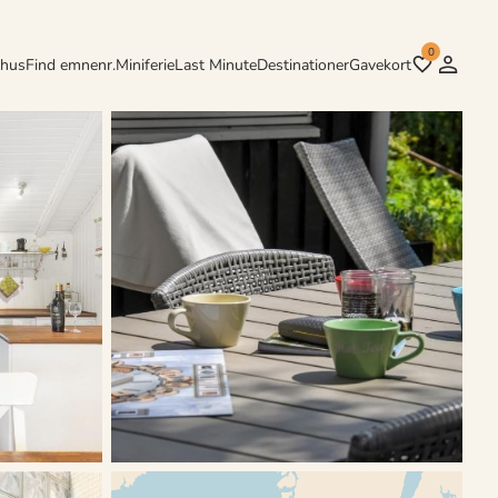
0
rhus
Find emnenr.
Miniferie
Last Minute
Destinationer
Gavekort