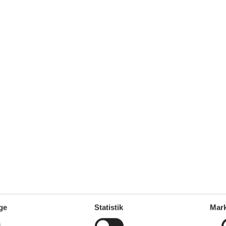
6 m²
Afstand vand
600 m
Afstand indkøb
4 km
Ja
Energivenligt
Ja
Ja
Udenfor
Grill
Havemøbler
Liggestole
2
Parasol
1
Parkering på grunden
Åben terrasse
Diverse
Gulvvarme
ge
Statistik
Mark
Regler