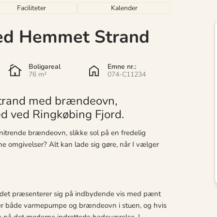
Faciliteter
Kalender
ed Hemmet Strand
Boligareal
Emne nr.:
76 m²
074-C11234
trand med brændeovn,
 ved Ringkøbing Fjord.
knitrende brændeovn, slikke sol på en fredelig
nne omgivelser? Alt kan lade sig gøre, når I vælger
å det præsenterer sig på indbydende vis med pænt
r både varmepumpe og brændeovn i stuen, og hvis
rme på det moderne indrettede badeværelse. I