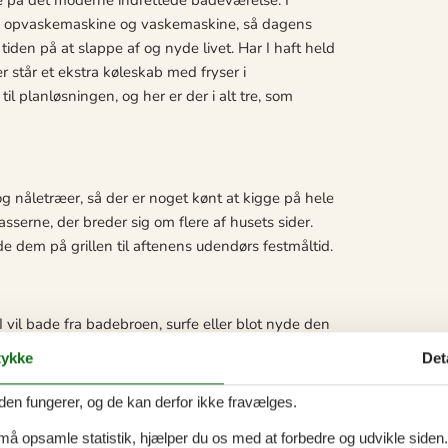
åde opvaskemaskine og vaskemaskine, så dagens
tiden på at slappe af og nyde livet. Har I haft held
der står et ekstra køleskab med fryser i
 planløsningen, og her er der i alt tre, som
 nåletræer, så der er noget kønt at kigge på hele
rrasserne, der breder sig om flere af husets sider.
de dem på grillen til aftenens udendørs festmåltid.
 vil bade fra badebroen, surfe eller blot nyde den
ngere gåtur, kan I tage en madpakke med i rygsækken
ykke
Det
rskønne Skjern Enge. Udover fjorden kan lystfiskere
at køre til Hvide Sande for at fiske i Vesterhavet fra
den fungerer, og de kan derfor ikke fravælges.
 bliver appetitten sikkert vækket. I så fald kan I
 må opsamle statistik, hjælper du os med at forbedre og udvikle siden. I
ndre I hellere vil prøve et af spisestederne i Bork