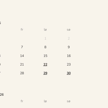
6
fr
lø
sø
1
2
7
8
9
3
14
15
16
0
21
22
23
7
28
29
30
026
fr
lø
sø