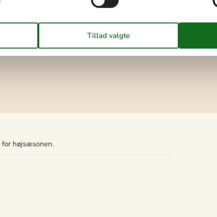
Opladning af elbil ikke tilladt
Rygning ikke tilladt
Pris inklusiv
Slutrengøring inkl.
n for højsæsonen.