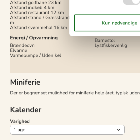
Afstand golfbane
23 km
Afstand indkøb
4 km
Dansk tv
Afstand restaurant
12 km
Ingen Wi-Fi
Afstand strand / Græsstrand
600
Parabol
m
Tysk TV
Afstand svømmehal
16 km
Ekstra
Energi / Opvarmning
Barnestol
Brændeovn
Lystfiskervenlig
Elvarme
Varmepumpe / Uden køl
Miniferie
Der er begrænset mulighed for miniferie hele året, typisk ude
Kalender
Varighed