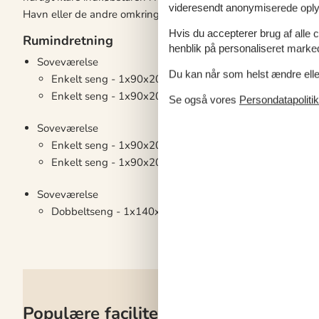
videresendt anonymiserede oplys
Havn eller de andre omkringliggende småbyer.
Hvis du accepterer brug af alle c
Rumindretning
henblik på personaliseret marke
Soveværelse
Du kan når som helst ændre eller
Enkelt seng - 1x90x200
Enkelt seng - 1x90x200
Se også vores
Persondatapolitik
Soveværelse
Enkelt seng - 1x90x200
Enkelt seng - 1x90x200
Soveværelse
Dobbeltseng - 1x140x200
Populære faciliteter