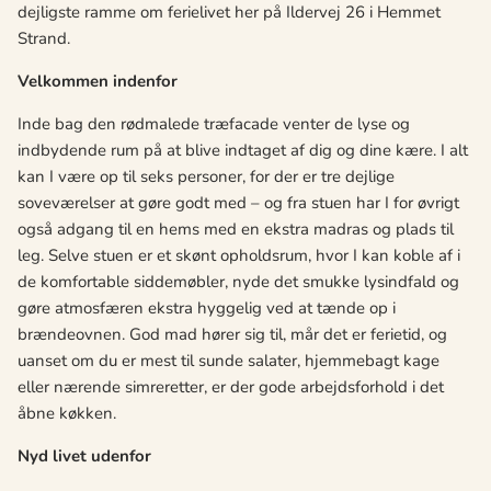
dejligste ramme om ferielivet her på
Ildervej 26 i Hemmet
Strand.
Velkommen indenfor
Inde bag den rødmalede træfacade venter de lyse og
indbydende rum på at blive indtaget af dig og dine kære. I alt
kan I være op til seks personer, for der er tre dejlige
soveværelser at gø
re godt med
– og fra stuen har I for øvrigt
også
adgang til en hems
med en ekstra madras og plads til
leg. Selve stuen er et skønt opholdsrum, hvor I kan koble af i
de komfortable siddemøbler, nyde det smukke lysindfald og
gøre atmosfæren ekstra hyggelig ved at tænde op i
brændeovnen. God mad hører sig til, må
r det er feri
etid, og
uanset om du er mest til sunde salater, hjemmebagt kage
eller nærende simreretter, er der gode arbejdsforhold i det
åbne kø
kken.
Nyd livet udenfor