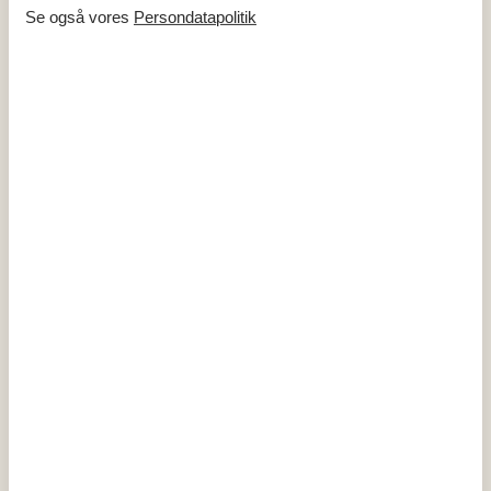
Brændeovn
Se også vores
Persondatapolitik
Elvarme
Varmepumpe / Uden køl
Hårde hvidevarer
Elkedel
Emhætte
Kaffemaskine
Komfur
Køleskab med frys
Mikroovn
Opvaskemaskine
Ovn
Vaskemaskine
Multimedier
Dansk tv
Gratis Wi-Fi - Under 20 Mbit
TV
Tysk TV
Ekstra
Lystfiskervenlig
Udenfor
Delvis overdækket terrasse