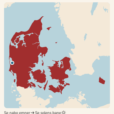
Se nabo emner
Se solens bane