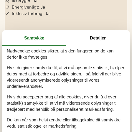
Ikkeryger
Ja
Energivenligt
Ja
Inklusiv forbrug
Ja
Alle faciliteter
Samtykke
Detaljer
Hus Info
Nødvendige cookies sikrer, at siden fungerer, og de kan
Antal husdyr
2
derfor ikke fravælges.
Antal voksne
6
Bruser
Byggeår
2004
Hvis du giver samtykke til, at vi må opsamle statistik, hjælper
Grundareal
746 m²
du os med at forbedre og udvikle siden. I så fald vil der blive
Husareal
74 m²
videresendt anonymiserede oplysninger til vores
Sauna
WC
underleverandører.
Afstande
Hvis du accepterer brug af alle cookies, giver du (ud over
Afstand golfbane
23 km
statistik) samtykke til, at vi må videresende oplysninger til
Afstand indkøb / Helårsbutik
4,4 km
tredjepart med henblik på personaliseret markedsføring.
Afstand restaurant
10 km
Afstand strand / Sand-/stenstrand
800 m
Du kan når som helst ændre eller tilbagekalde dit samtykke
Energi / Opvarmning
vedr. statistik og/eller markedsføring.