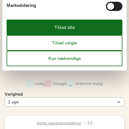
Markedsføring
ma
ti
on
to
fr
lø
sø
36
1
2
3
4
5
6
37
7
8
9
10
11
12
13
38
14
15
16
17
18
19
20
39
21
22
23
24
25
26
27
40
28
29
30
41
Ledig
Optaget
Ankomst mulig
Varighed
Vores gæsteanmeldelser
3,0