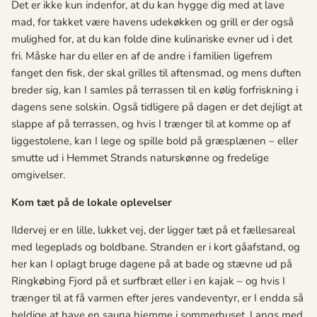
Det er ikke kun indenfor, at du kan hygge dig med at lave
mad, for takket være havens udekøkken og grill er der også
mulighed for, at du kan folde dine kulinariske evner ud i det
fri. Må
ske har du eller en af de andre i familien ligefrem
fanget den fisk,
der skal grilles til aftensmad, og mens duften
breder sig, kan I samles på terrassen til en kølig forfriskning i
dagens sene solskin. Også tidligere på dagen er det dejligt at
slappe af på terrassen, og hvis I træ
nger til at komme op af
liggestolene, kan I
lege og spille bold på græsplæ
nen
– eller
smutte ud i Hemmet Strands naturskø
nne og fredelige
omgivelser.
Kom tæt på
de lokale oplevelser
Ildervej er en lille, lukket vej, der ligger tæt på et fællesareal
med legeplads og boldbane. Stranden er i kort gåafstand, og
her kan I oplagt bruge dagene på at bade og stævne ud på
Ringkøbing Fjord på et surfbræ
t eller i en kajak
– og hvis I
træ
nger ti
l at få varmen efter jeres vandeventyr, er I endda så
heldige at have en sauna hjemme i sommerhuset. Langs med