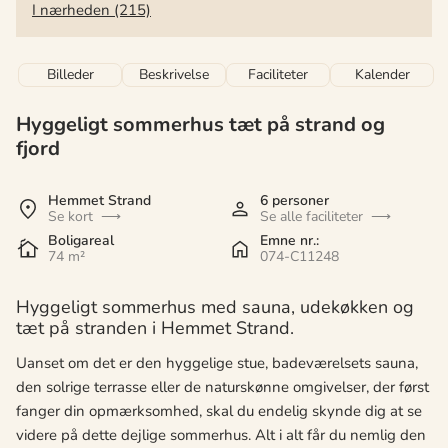
I nærheden (215)
Billeder
Beskrivelse
Faciliteter
Kalender
Hyggeligt sommerhus tæt på strand og
fjord
Hemmet Strand
6 personer
Se kort
Se alle faciliteter
Boligareal
Emne nr.:
74 m²
074-C11248
Hyggeligt sommerhus med sauna, udekøkken og
tæt på stranden i Hemmet Strand.
Uanset om det er den hyggelige stue, badevæ
relsets sauna,
den solrige terrasse eller de
naturskønne omgivelser, der først
fanger din opmærksomhed, skal du endelig skynde dig at se
videre på dette dejlige sommerhus. Alt i alt får du nemlig den