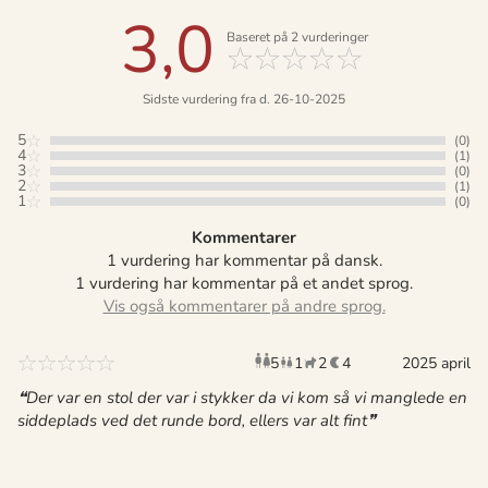
3,0
Baseret på
2
vurderinger
Sidste vurdering fra d. 26-10-2025
5
(0)
4
(1)
3
(0)
2
(1)
1
(0)
Kommentarer
1 vurdering har kommentar på dansk.
1 vurdering har kommentar på et andet sprog.
5
1
2
4
voksne
barn
2025 april
husdyr
overnat
Der var en stol der var i stykker da vi kom så vi manglede en
siddeplads ved det runde bord, ellers var alt fint