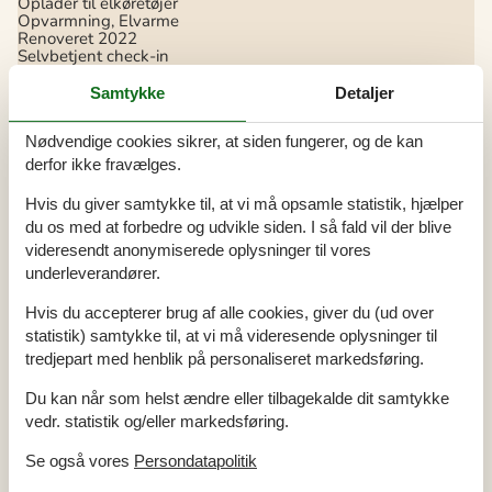
Oplader til elkøretøjer
Opvarmning, Elvarme
Renoveret
2022
Selvbetjent check-in
Støvsuger
Vand inkl.
Samtykke
Detaljer
Vaskemaskine
Nødvendige cookies sikrer, at siden fungerer, og de kan
El artikler
derfor ikke fravælges.
1 DVD
1 TV
Hvis du giver samtykke til, at vi må opsamle statistik, hjælper
Chromecast
DK-DR1/TV2
du os med at forbedre og udvikle siden. I så fald vil der blive
Internet (trådløst)
videresendt anonymiserede oplysninger til vores
underleverandører.
I nærheden
Afs. til nærmeste vand/badning
300 m
Hvis du accepterer brug af alle cookies, giver du (ud over
Afstand lufthavn BLL
66 km
statistik) samtykke til, at vi må videresende oplysninger til
Afstand til alt. vand/badning
20 km
Afstand til indkøb
4 km
tredjepart med henblik på personaliseret markedsføring.
Fitness center
10 km
Legeplads
50 m
Du kan når som helst ændre eller tilbagekalde dit samtykke
Nærmeste by
10 km
vedr. statistik og/eller markedsføring.
Nærmeste restaurant
15 km
Svømmehal
10 km
Se også vores
Persondatapolitik
Indendørs