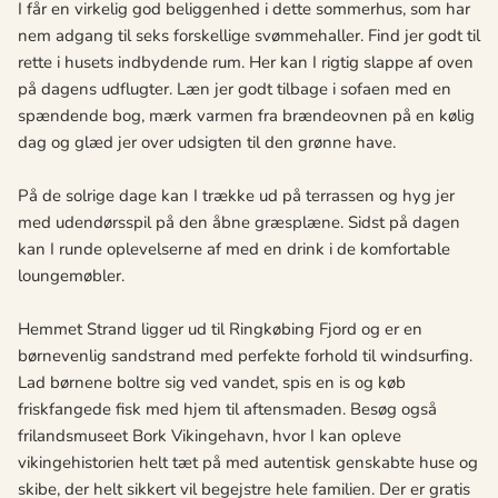
I får en virkelig god beliggenhed i dette sommerhus, som har
nem adgang til seks forskellige svømmehaller. Find jer godt til
rette i husets indbydende rum. Her kan I rigtig slappe af oven
på dagens udflugter. Læn jer godt tilbage i sofaen med en
spændende bog, mærk varmen fra brændeovnen på en kølig
dag og glæd jer over udsigten til den grønne have.
På de solrige dage kan I trække ud på terrassen og hyg jer
med udendørsspil på den åbne græsplæne. Sidst på dagen
kan I runde oplevelserne af med en drink i de komfortable
loungemøbler.
Hemmet Strand ligger ud til Ringkøbing Fjord og er en
børnevenlig sandstrand med perfekte forhold til windsurfing.
Lad børnene boltre sig ved vandet, spis en is og køb
friskfangede fisk med hjem til aftensmaden. Besøg også
frilandsmuseet Bork Vikingehavn, hvor I kan opleve
vikingehistorien helt tæt på med autentisk genskabte huse og
skibe, der helt sikkert vil begejstre hele familien. Der er gratis