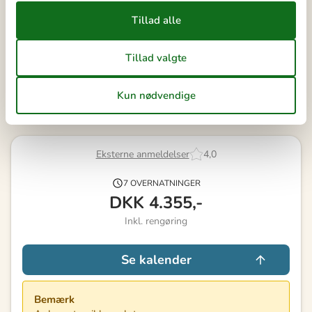
26
27
28
29
30
31
45
Ledig
Optaget
Ankomst mulig
Varighed
Eksterne anmeldelser
4,0
7 OVERNATNINGER
DKK
4.355,-
Inkl. rengøring
Se kalender
Bemærk