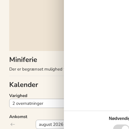
Indendørs
Chromecast
Internetadgang
Parabol
Pejs / brændeovn
TV
Tyske TV-kanaler
Vaskemaskine
Miniferie
Der er begrænset mulighed for miniferie de næste 4 uger.
Kalender
Varighed
Ankomst
Nødvendi