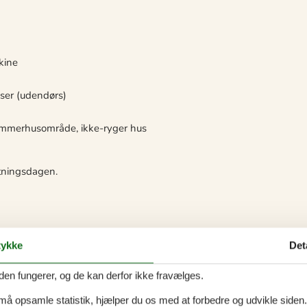
kine
user (udendørs)
ommerhusområde, ikke-ryger hus
lytningsdagen.
ykke
Det
den fungerer, og de kan derfor ikke fravælges.
 må opsamle statistik, hjælper du os med at forbedre og udvikle siden. I