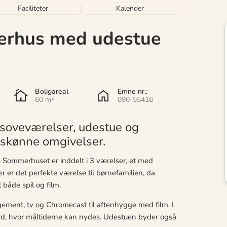
Faciliteter
Kalender
erhus med udestue
Boligareal
Emne nr.:
60 m²
090-55416
soveværelser, udestue og
turskønne omgivelser.
e. Sommerhuset er inddelt i 3 værelser, et med
er det perfekte værelse til børnefamilien, da
 både spil og film.
ment, tv og Chromecast til aftenhygge med film. I
ord, hvor måltiderne kan nydes. Udestuen byder også