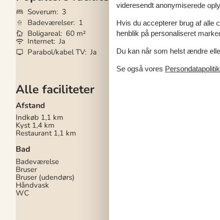
videresendt anonymiserede oplys
Soverum
3
Husdyr
Ikke tilla
Badeværelser
1
Tilbyder miniferie
Hvis du accepterer brug af alle c
Boligareal
60 m²
Afstand vand
1.
henblik på personaliseret marke
Internet
Ja
Brændeovn
Ja
Du kan når som helst ændre eller
Parabol/kabel TV
Ja
Vaskemaskine
Ja
Se også vores
Persondatapolitik
Alle faciliteter
Afstand
Diverse
Indkøb
1,1 km
Antal badeværelser
Kyst
1,4 km
Antal soveværelser
3
Restaurant
1,1 km
Boligareal
60 m²
Byggeår
1973
Bad
Energihus
Højhastighedsinterne
Badeværelse
Ikke ryger
Bruser
Internet
Bruser (udendørs)
Luft/luft varmepump
Håndvask
Lukket terrasse
WC
Nationalt tv
Tysk TV