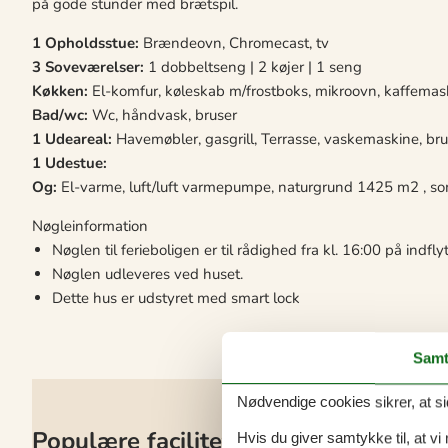
på gode stunder med brætspil.
1 Opholdsstue:
Brændeovn, Chromecast, tv
3 Soveværelser:
1 dobbeltseng | 2 køjer | 1 seng
Køkken:
El-komfur, køleskab m/frostboks, mikroovn, kaffemas
Bad/wc:
Wc, håndvask, bruser
1 Udeareal:
Havemøbler, gasgrill, Terrasse, vaskemaskine, br
1 Udestue:
Og:
El-varme, luft/luft varmepumpe, naturgrund 1425 m2 , s
Nøgleinformation
Nøglen til ferieboligen er til rådighed fra kl. 16:00 på indf
Nøglen udleveres ved huset.
Dette hus er udstyret med smart lock
Samt
Nødvendige cookies sikrer, at si
Populære faciliteter
Hvis du giver samtykke til, at vi