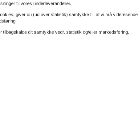
ninger til vores underleverandører.
dt
Afstand indkøb
1.100 m
Ja
ookies, giver du (ud over statistik) samtykke til, at vi må videresende
400 m
dsføring.
Ikkeryger
Ja
 tilbagekalde dit samtykke vedr. statistik og/eller markedsføring.
Energivenligt
Ja
Køkken
1
El-komfur
Kaffemaskine
Køleskab
Køleskab m/frostboks
Mikroovn
t
Udendørs
Gasgrill
e
Havegrill
Havemøbler
Terrasse