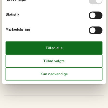
Eksterne anmeldelser
4,9
Statistik
7 OVERNATNINGER
Fra
DKK
5.397,-
Markedsføring
Valgfri rengøring: DKK 896,-
Se kalender
Bemærk
Ankomst er ikke valgt.
Aftale- og lejebetingelser