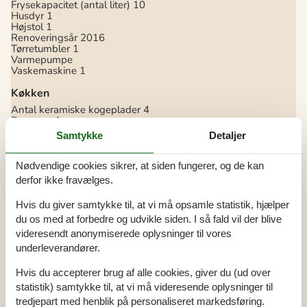
Frysekapacitet (antal liter)
10
Husdyr
1
Højstol
1
Renoveringsår
2016
Tørretumbler
1
Varmepumpe
Vaskemaskine
1
Køkken
Antal keramiske kogeplader
4
Bageovn
1
Køleskab
1
Samtykke
Detaljer
Mikrobølgeovn
1
Opvaskemaskine
1
Nødvendige cookies sikrer, at siden fungerer, og de kan
Multimedier
derfor ikke fravælges.
> 3 danske kanaler
> 3 tyske kanaler
Hvis du giver samtykke til, at vi må opsamle statistik, hjælper
1-3 engelske kanaler
du os med at forbedre og udvikle siden. I så fald vil der blive
Antal tv'er
1
videresendt anonymiserede oplysninger til vores
Chromecast
1
Download
50
underleverandører.
Trådløst internet
Upload
50
Hvis du accepterer brug af alle cookies, giver du (ud over
statistik) samtykke til, at vi må videresende oplysninger til
Soveforhold
tredjepart med henblik på personaliseret markedsføring.