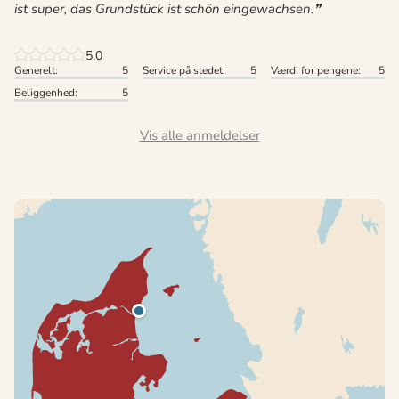
ist super, das Grundstück ist schön eingewachsen.
5,0
Generelt:
5
Service på stedet:
5
Værdi for pengene:
5
Beliggenhed:
5
Vis alle anmeldelser