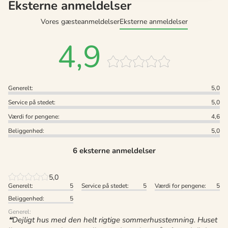
Eksterne anmeldelser
Vores gæsteanmeldelser
Eksterne anmeldelser
4,9
Generelt:
5,0
Service på stedet:
5,0
Værdi for pengene:
4,6
Beliggenhed:
5,0
6 eksterne anmeldelser
5,0
Generelt:
5
Service på stedet:
5
Værdi for pengene:
5
Beliggenhed:
5
Generel:
Dejligt hus med den helt rigtige sommerhusstemning. Huset