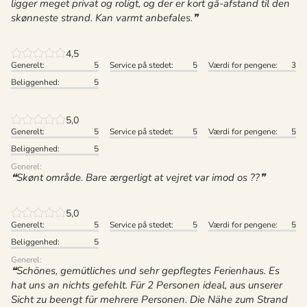
ligger meget privat og roligt, og der er kort gå-afstand til den
skønneste strand. Kan varmt anbefales.
4,5
Generelt:
5
Service på stedet:
5
Værdi for pengene:
3
Beliggenhed:
5
5,0
Generelt:
5
Service på stedet:
5
Værdi for pengene:
5
Beliggenhed:
5
Generel:
Skønt område. Bare ærgerligt at vejret var imod os ??
5,0
Generelt:
5
Service på stedet:
5
Værdi for pengene:
5
Beliggenhed:
5
Generel:
Schönes, gemütliches und sehr gepflegtes Ferienhaus. Es
hat uns an nichts gefehlt. Für 2 Personen ideal, aus unserer
Sicht zu beengt für mehrere Personen. Die Nähe zum Strand