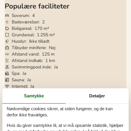
Populære faciliteter
Soverum
4
Badeværelser
2
Boligareal
170 m²
Grundareal
1.255 m²
Husdyr
Ikke tilladt
Tilbyder miniferie
Nej
Afstand vand
125 m
Afstand indkøb
1 km
Swimmingpool inde
Ja
Spa
Ja
Sauna
Ja
Internet
Ja
Udsigt til vand
Ja
Samtykke
Detaljer
Vaskemaskine
Ja
Tørretumbler
Ja
Nødvendige cookies sikrer, at siden fungerer, og de kan
Opvaskemaskine
Ja
derfor ikke fravælges.
Ikkeryger
Ja
Energivenligt
Ja
Hvis du giver samtykke til, at vi må opsamle statistik, hjælper