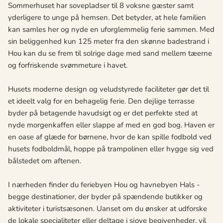
Sommerhuset har sovepladser til 8 voksne gæster samt
yderligere to unge på hemsen. Det betyder, at hele familien
kan samles her og nyde en uforglemmelig ferie sammen. Med
sin beliggenhed kun 125 meter fra den skønne badestrand i
Hou kan du se frem til solrige dage med sand mellem tæerne
og forfriskende svømmeture i havet.
Husets moderne design og veludstyrede faciliteter gør det til
et ideelt valg for en behagelig ferie. Den dejlige terrasse
byder på betagende havudsigt og er det perfekte sted at
nyde morgenkaffen eller slappe af med en god bog. Haven er
en oase af glæde for børnene, hvor de kan spille fodbold ved
husets fodboldmål, hoppe på trampolinen eller hygge sig ved
bålstedet om aftenen.
I nærheden finder du feriebyen Hou og havnebyen Hals -
begge destinationer, der byder på spændende butikker og
aktiviteter i turistsæsonen. Uanset om du ønsker at udforske
de lokale specialiteter eller deltage i sjove begivenheder, vil