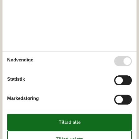
Terrasse
Trampolin
Udsigt
Havudsigt fra feriehuset
Havudsigt fra grunden
Nødvendige
Kalender
Statistik
Ankomst
Markedsføring
august 2026
ma
ti
on
to
fr
lø
sø
31
1
2