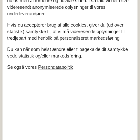
du os med at forbedre og udvikle siden. I så fald vil der blive
videresendt anonymiserede oplysninger til vores
underleverandører.
Alle faciliteter
Hvis du accepterer brug af alle cookies, giver du (ud over
Adgang til ferieboligen
statistik) samtykke til, at vi må videresende oplysninger til
Nøgleboks med kode
tredjepart med henblik på personaliseret markedsføring.
Bemærk
Du kan når som helst ændre eller tilbagekalde dit samtykke
Ingen håndværkere efter anmodning
vedr. statistik og/eller markedsføring.
Ingen ungdomsgrupper efter anmodning
Rygning er forbudt
Se også vores
Persondatapolitik
Indretning
Antal børn (0-3 år)
1
Antal børn 4-11 år
2
Antal voksne inkl. 4-11 år
10
Bebygget areal
170 m²
Byggeår
2010
Feriebolig
Frysekapacitet (antal liter)
70
Gulvvarme
Højstol
1
Jordvarme
Tørretumbler
1
Vaskemaskine
1