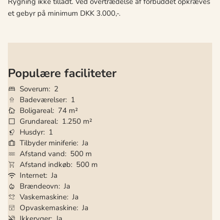
Rygning ikke tilladt. Ved overtrædelse af forbuddet opkræves
et gebyr på minimum DKK 3.000,-.
Populære faciliteter
Soverum
2
Badeværelser
1
Boligareal
74 m²
Grundareal
1.250 m²
Husdyr
1
Tilbyder miniferie
Ja
Afstand vand
500 m
Afstand indkøb
500 m
Internet
Ja
Brændeovn
Ja
Vaskemaskine
Ja
Opvaskemaskine
Ja
Ikkeryger
Ja