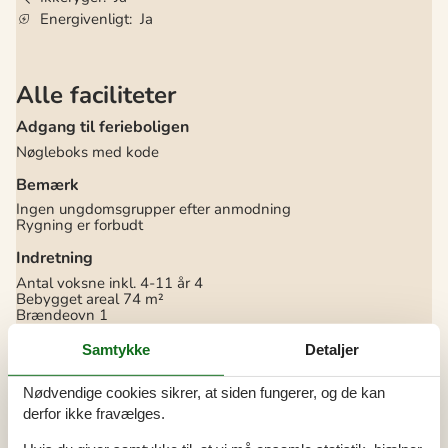
Energivenligt
Ja
Alle faciliteter
Adgang til ferieboligen
Nøgleboks med kode
Bemærk
Ingen ungdomsgrupper efter anmodning
Rygning er forbudt
Indretning
Antal voksne inkl. 4-11 år
4
Bebygget areal
74 m²
Brændeovn
1
Byggeår
1982
Feriebolig
Samtykke
Detaljer
Frysekapacitet (antal liter)
50
Husdyr
1
Nødvendige cookies sikrer, at siden fungerer, og de kan
Renoveringsår
2017
Varmepumpe
derfor ikke fravælges.
Varmepumpe luft til luft
Vaskemaskine
1