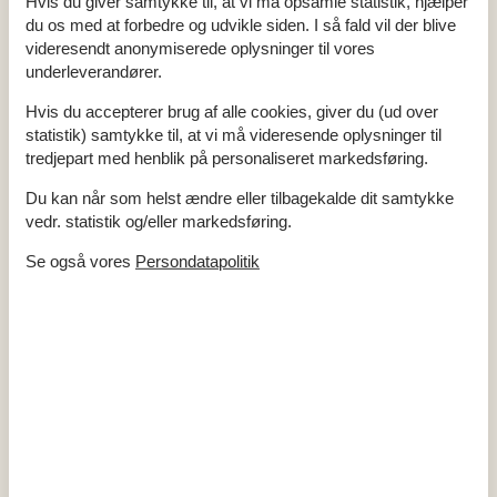
Hvis du giver samtykke til, at vi må opsamle statistik, hjælper
du os med at forbedre og udvikle siden. I så fald vil der blive
Køkken
videresendt anonymiserede oplysninger til vores
Antal keramiske kogeplader
4
underleverandører.
Køleskab
1
Mikrobølgeovn
1
Opvaskemaskine
1
Hvis du accepterer brug af alle cookies, giver du (ud over
Varmluftovn
1
statistik) samtykke til, at vi må videresende oplysninger til
tredjepart med henblik på personaliseret markedsføring.
Multimedier
> 3 tyske kanaler
Du kan når som helst ændre eller tilbagekalde dit samtykke
1-3 danske kanaler
vedr. statistik og/eller markedsføring.
1-3 norske kanaler
1-3 svenske kanaler
Se også vores
Persondatapolitik
Antal tv'er
1
Radio
Trådløst internet
Soveforhold
Antal soveværelser
2
Dobbeltseng (antal sovepladser)
4
Toilet og bad
Antal badeværelser
1
Antal toiletter
1
Brusekabine