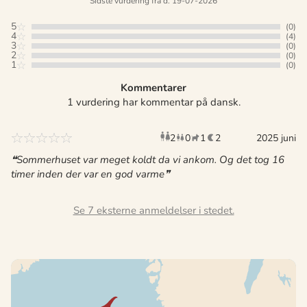
Sidste vurdering fra d. 19-07-2026
5
(0)
4
(4)
3
(0)
2
(0)
1
(0)
Kommentarer
1 vurdering har kommentar på dansk.
2
0
1
2
voksne
børn
2025 juni
husdyr
overnat
Sommerhuset var meget koldt da vi ankom. Og det tog 16
timer inden der var en god varme
Se 7 eksterne anmeldelser i stedet.