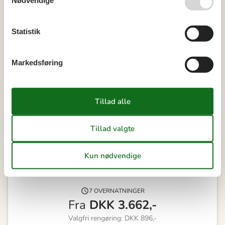
Nødvendige
37
7
8
9
10
11
12
13
38
14
15
16
17
18
19
20
Statistik
39
21
22
23
24
25
26
27
40
28
29
30
Markedsføring
41
Ledig
Optaget
Ankomst mulig
Varighed
Vores gæsteanmeldelser
4,0
7 OVERNATNINGER
Fra
DKK
3.662,-
Valgfri rengøring: DKK 896,-