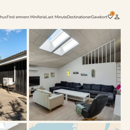
0
rhus
Find emnenr.
Miniferie
Last Minute
Destinationer
Gavekort