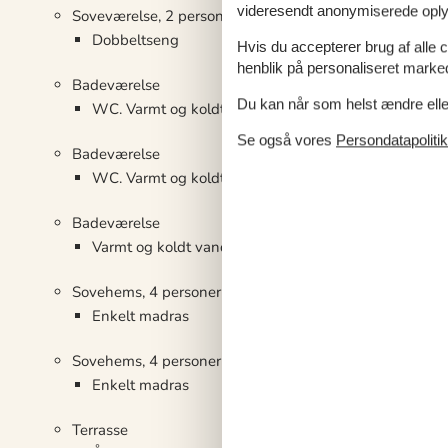
videresendt anonymiserede oplys
Soveværelse, 2 personer
Dobbeltseng
Hvis du accepterer brug af alle c
henblik på personaliseret marke
Badeværelse
Du kan når som helst ændre eller
WC. Varmt og koldt vand, Håndbruser
Se også vores
Persondatapolitik
Badeværelse
WC. Varmt og koldt vand, Håndbruser
Badeværelse
Varmt og koldt vand, Håndbruser
Sovehems, 4 personer
Enkelt madras
Sovehems, 4 personer
Enkelt madras
Terrasse