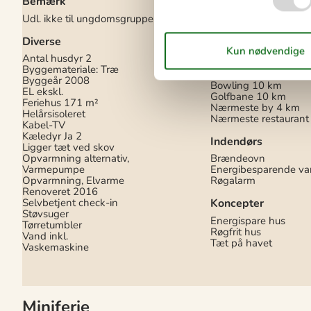
Bemærk
Internet (trådløst)
Udl. ikke til ungdomsgrupper
I nærheden
Diverse
Afmærket vandresti
Afs. til nærmeste va
Antal husdyr
2
2 km
Byggemateriale: Træ
Afstand til indkøb
4 
Byggeår
2008
Bowling
10 km
EL ekskl.
Golfbane
10 km
Feriehus
171 m²
Nærmeste by
4 km
Helårsisoleret
Nærmeste restaurant
Kabel-TV
Kæledyr Ja
2
Indendørs
Ligger tæt ved skov
Opvarmning alternativ,
Brændeovn
Varmepumpe
Energibesparende v
Opvarmning, Elvarme
Røgalarm
Renoveret
2016
Selvbetjent check-in
Koncepter
Støvsuger
Energispare hus
Tørretumbler
Røgfrit hus
Vand inkl.
Tæt på havet
Vaskemaskine
Miniferie