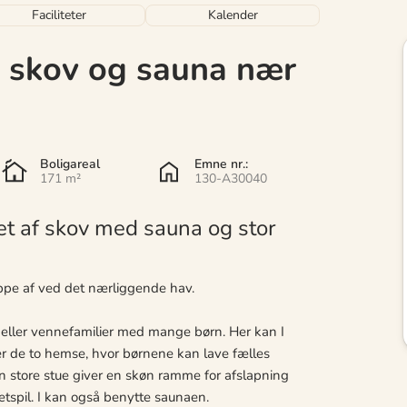
Faciliteter
Kalender
 skov og sauna nær
Boligareal
Emne nr.:
171 m²
130-A30040
t af skov med sauna og stor
lappe af ved det nærliggende hav.
n eller vennefamilier med mange børn. Her kan I
er de to hemse, hvor børnene kan lave fælles
en store stue giver en skøn ramme for afslapning
ætspil. I kan også benytte saunaen.