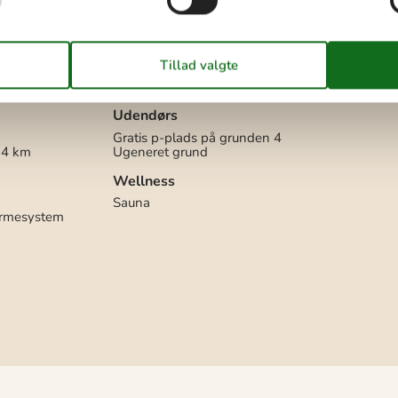
Fryser
Kaffemaskine
Køkkenet har v/k vand
Køleskab
200 m
Mikroovn
nd/badning
Opvaskemaskine
Ovn
km
Udendørs
Gratis p-plads på grunden
4
4 km
Ugeneret grund
Wellness
Sauna
armesystem