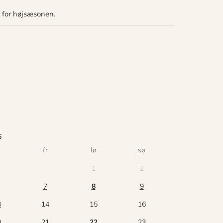
n for højsæsonen.
6
fr
lø
sø
1
2
7
8
9
3
14
15
16
0
21
22
23