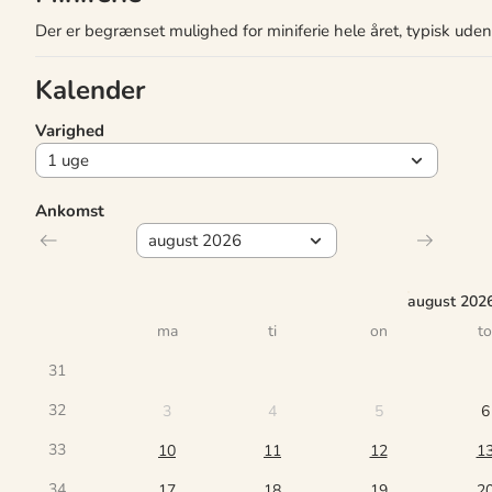
Der er begrænset mulighed for miniferie hele året, typisk ude
Kalender
Varighed
Ankomst
august 202
ma
ti
on
to
31
32
3
4
5
6
33
10
11
12
1
34
17
18
19
2