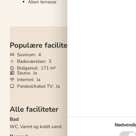
Åben terrasse
Populære faciliteter
Soverum
4
Husdyr
2
Badeværelser
3
Tilbyder miniferie
Boligareal
171 m²
Afstand vand
2 
Sauna
Ja
Brændeovn
Ja
Internet
Ja
Vaskemaskine
Ja
Parabol/kabel TV
Ja
Tørretumbler
Ja
Alle faciliteter
Bad
El artikler
Nødvendi
WC. Varmt og koldt vand
1 TV
DK-DR1/TV2