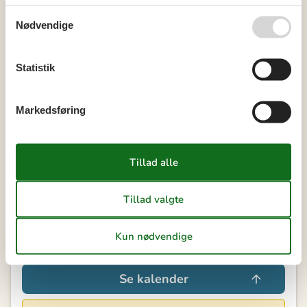
39
21
22
23
24
25
26
27
Nødvendige
40
28
29
30
41
Statistik
Ledig
Optaget
Ankomst mulig
Markedsføring
Varighed
Vores gæsteanmeldelser
4,0
7 OVERNATNINGER
Fra
DKK
2.835,-
Se kalender