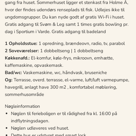
gang fra huset. Sommerhuset ligger et stenkast fra Holme Å,
hvor der findes udendørs renseplads til fisk. Udlejes ikke til
ungdomsgrupper. Du kan nyde godt af gratis Wi-Fi i huset.
Gratis adgang til Svøm & Leg samt 1 times gratis bowling pr.
dag i Sportium i Varde. Gratis adgang til badeland
1 Opholdsstue:
1 opredning, brændeovn, radio, tv, parabol
2 Soveværelser:
1 dobbeltseng | 1 dobbeltseng
Køkkenafd.:
El-komfur, køle-frys, mikroovn, emhætte,
kaffemaskine, opvaskemask.
Bad/wc:
Vaskemaskine, wc, håndvask, bruseniche
Og:
Terrasse, overd. terrasse, el-varme, luft/luft varmepumpe,
havegrill, anlagt have 300 m2 , komfortabel møblering,
sommerhusområde
Nøgleinformation
Nøglen til ferieboligen er til rådighed fra kl. 16:00 på
indflytningsdagen.
Nøglen udleveres ved huset.
Dette hus er udstyret med smart lock