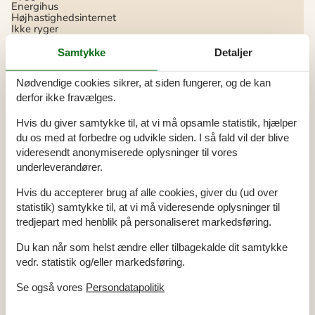
Energihus
Højhastighedsinternet
Ikke ryger
Indhegnet
Internet
Samtykke
Detaljer
Luft/luft varmepumpe
Lukket terrasse
Nødvendige cookies sikrer, at siden fungerer, og de kan
Nationalt tv
Overdækket terrasse
derfor ikke fravælges.
Parabol
Tysk TV
Hvis du giver samtykke til, at vi må opsamle statistik, hjælper
du os med at forbedre og udvikle siden. I så fald vil der blive
Indendørs
videresendt anonymiserede oplysninger til vores
Internetadgang
underleverandører.
Parabol
Pejs / brændeovn
Radio
Hvis du accepterer brug af alle cookies, giver du (ud over
TV
statistik) samtykke til, at vi må videresende oplysninger til
Tyske TV-kanaler
tredjepart med henblik på personaliseret markedsføring.
Vaskemaskine
Du kan når som helst ændre eller tilbagekalde dit samtykke
Køkken
vedr. statistik og/eller markedsføring.
El-komfur
Emhætte
Se også vores
Persondatapolitik
Kaffemaskine
Køle-frys
Mikroovn