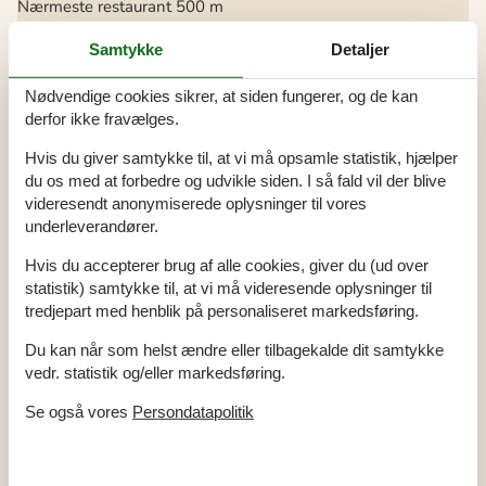
Nærmeste restaurant
500 m
Indendørs
Samtykke
Detaljer
Delvis gulvvarme
Energibesparende varmesystem
Nødvendige cookies sikrer, at siden fungerer, og de kan
Røgalarm
derfor ikke fravælges.
Koncepter
Hvis du giver samtykke til, at vi må opsamle statistik, hjælper
Røgfrit hus
du os med at forbedre og udvikle siden. I så fald vil der blive
Køkken
videresendt anonymiserede oplysninger til vores
underleverandører.
El-komfur
4 kogeplader
Emhætte
Frostboks
Hvis du accepterer brug af alle cookies, giver du (ud over
Kaffemaskine
statistik) samtykke til, at vi må videresende oplysninger til
Køkkenet har v/k vand
tredjepart med henblik på personaliseret markedsføring.
Køleskab
Mikroovn
Opvaskemaskine
Du kan når som helst ændre eller tilbagekalde dit samtykke
vedr. statistik og/eller markedsføring.
Udendørs
Gratis p-plads på grunden
2
Se også vores
Persondatapolitik
Grill
Havemøbler
Naturgrund
743 m²
Åben grund