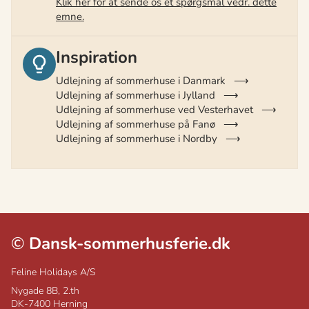
Klik her for at sende os et spørgsmål vedr. dette
emne.
Inspiration
Udlejning af sommerhuse i Danmark
Udlejning af sommerhuse i Jylland
Udlejning af sommerhuse ved Vesterhavet
Udlejning af sommerhuse på Fanø
Udlejning af sommerhuse i Nordby
©
Dansk-sommerhusferie.dk
Feline Holidays A/S
Nygade 8B, 2.th
DK-7400
Herning