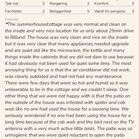
Tjek ind:
5
Rengøring:
2
Komfort:
3
Faciliteter:
2
Beliggenhed:
5
Værdi for pengene:
3
Generel:
The summerhouse/cottage was very normal and clean on
the inside and very nice location for us only about 25min drive
to Billund. The house was very clean and nice on the inside
but it was very clear that many appliances needed upgrade
and are quiet old like the microwave, the kettle and many
things inside the cabinets that we did not dare to use because
it had obviously not been used for quiet some time. The most
annoying thing for us is that the air conditioner did not work,
was clearly outdated and had not had any maintenance.
There were few days that were so hot and humid so it was
unbearable to be in the cottage and we couldn’t sleep. One
other thing that we were not happy with is that the patio on
the outside of the house was infested with spider and cob
web like no one had used the house for a loooong time. We
seriously wondered if no one had been using the house for a
long time because of the cob web and the bird nest on the TV
antenna with a very much active little birds. The patio was so
unhygienic that we were quiet reluctant to open the patio