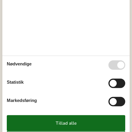
Varighed
Eksterne anmeldelser
3,5
7 OVERNATNINGER
Fra
DKK
3.147,-
Nødvendige
Inkl. rengøring
Statistik
Se kalender
Bemærk
Markedsføring
Ankomst er ikke valgt.
Aftale- og lejebetingelser