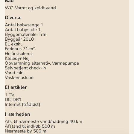
Bad
WC. Varmt og koldt vand
Diverse
Antal babysenge
1
Antal babystole
1
Byggemateriale: Træ
Byggeår
2010
EL ekskl.
Feriehus
71 m²
Helårsisoleret
Kæledyr Nej
Opvarmning alternativ, Varmepumpe
Selvbetjent check-in
Vand inkl.
Vaskemaskine
El artikler
1 TV
DK-DR1
Internet (trådløst)
I nærheden
Afs. til nærmeste vand/badning
40 km
Afstand til indkøb
500 m
Nærmeste by
500 m