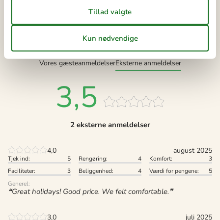
Eksterne anmeldelser
Vores gæsteanmeldelser
Eksterne anmeldelser
3,5
2 eksterne anmeldelser
4,0
august 2025
Tjek ind:
5
Rengøring:
4
Komfort:
3
Faciliteter:
3
Beliggenhed:
4
Værdi for pengene:
5
Generel:
Great holidays! Good price. We felt comfortable.
3,0
juli 2025