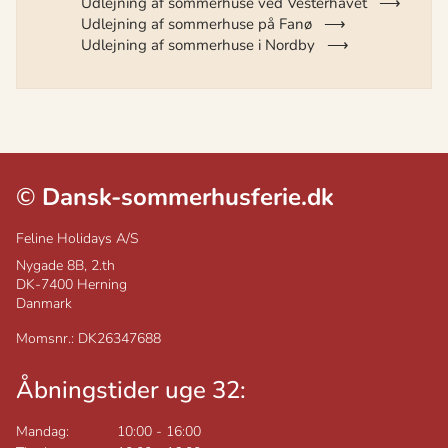
Udlejning af sommerhuse ved Vesterhavet
Udlejning af sommerhuse på Fanø
Udlejning af sommerhuse i Nordby
©
Dansk-sommerhusferie.dk
Feline Holidays A/S
Nygade 8B, 2.th
DK-7400
Herning
Danmark
Momsnr.: DK26347688
Åbningstider uge 32:
Mandag:
10:00
-
16:00