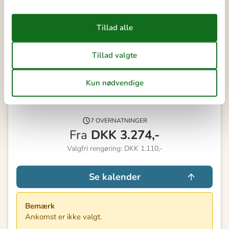
41
Ledig
Optaget
Ankomst mulig
Varighed
Eksterne anmeldelser
4,5
7 OVERNATNINGER
Fra
DKK
3.274,-
Valgfri rengøring: DKK 1.110,-
Se kalender
Bemærk
Ankomst er ikke valgt.