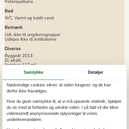
Petanquebane
Bad
WC. Varmt og koldt vand
Bemærk
Udl. ikke til ungdomsgrupper
Udlejes ikke til institutioner
Diverse
Byggeår
2013
EL ekskl.
Feriehus
112 m²
Helårsisoleret
Samtykke
Detaljer
Kabel-TV
Kæledyr Nej
Opvarmning alternativ, Solvarme
Nødvendige cookies sikrer, at siden fungerer, og de kan
Opvarmning, Jordvarme
derfor ikke fravælges.
Selvbetjent check-in
Støvsuger
Hvis du giver samtykke til, at vi må opsamle statistik, hjælper
Vand inkl.
Vaskemaskine
du os med at forbedre og udvikle siden. I så fald vil der blive
videresendt anonymiserede oplysninger til vores
El artikler
underleverandører.
1 TV
DK-DR1