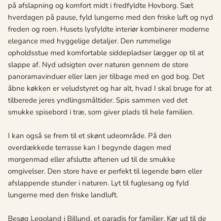
på afslapning og komfort midt i fredfyldte Hovborg. Sæt
hverdagen på pause, fyld lungerne med den friske luft og nyd
freden og roen. Husets lysfyldte interiør kombinerer moderne
elegance med hyggelige detaljer. Den rummelige
opholdsstue med komfortable siddepladser lægger op til at
slappe af. Nyd udsigten over naturen gennem de store
panoramavinduer eller læn jer tilbage med en god bog. Det
åbne køkken er veludstyret og har alt, hvad I skal bruge for at
tilberede jeres yndlingsmåltider. Spis sammen ved det
smukke spisebord i træ, som giver plads til hele familien.
I kan også se frem til et skønt udeområde. På den
overdækkede terrasse kan I begynde dagen med
morgenmad eller afslutte aftenen ud til de smukke
omgivelser. Den store have er perfekt til legende børn eller
afslappende stunder i naturen. Lyt til fuglesang og fyld
lungerne med den friske landluft.
Besøg Legoland i Billund, et paradis for familier. Kør ud til de