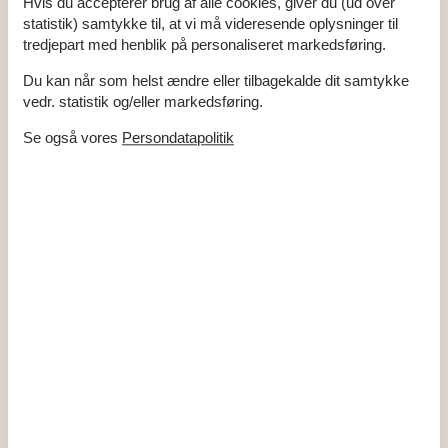
Hvis du accepterer brug af alle cookies, giver du (ud over
DK-DR1/TV2
statistik) samtykke til, at vi må videresende oplysninger til
I nærheden
tredjepart med henblik på personaliseret markedsføring.
Afs. til nærmeste vand/badning
40 km
Du kan når som helst ændre eller tilbagekalde dit samtykke
Afstand til alt. vand/badning
250 m
Afstand til indkøb
500 m
vedr. statistik og/eller markedsføring.
Nærmeste by
500 m
Nærmeste restaurant
500 m
Se også vores
Persondatapolitik
Indendørs
Energibesparende varmesystem
Gulvvarme i hele huset
Koncepter
Røgfrit hus
Køkken
El-komfur
4 kogeplader
Kaffemaskine
Køkkenet har v/k vand
Køleskab
Opvaskemaskine
Udendørs
Gratis p-plads på grunden
2