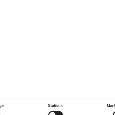
4 m²
Afstand vand
1 km
Afstand indkøb
1 km
Ja
Ikkeryger
Ja
Ja
Køkken
Emhætte
Fryser
Induktionskogeplade
4
kogeplader
Kaffemaskine
ge
Statistik
Mark
Køkkenet har v/k vand
nd/badning
Køleskab