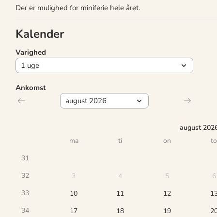
Der er mulighed for miniferie hele året.
Kalender
Varighed
Ankomst
august 202
ma
ti
on
to
31
32
3
4
5
6
33
10
11
12
1
34
17
18
19
2