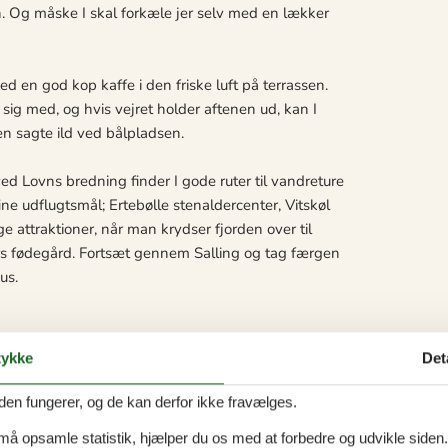
. Og måske I skal forkæle jer selv med en lækker
 en god kop kaffe i den friske luft på terrassen.
sig med, og hvis vejret holder aftenen ud, kan I
n sagte ild ved bålpladsen.
ved Lovns bredning finder I gode ruter til vandreture
 udflugtsmål; Ertebølle stenaldercenter, Vitskøl
e attraktioner, når man krydser fjorden over til
rs fødegård. Fortsæt gennem Salling og tag færgen
us.
ykke
Det
den fungerer, og de kan derfor ikke fravælges.
 må opsamle statistik, hjælper du os med at forbedre og udvikle siden. I