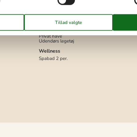
Mikroovn
km
Opvaskemaskine
1 km
Udendørs
Gratis garage på grunden
3
Naturgrund/have
1234 m²
Privat have
Udendørs legetøj
Wellness
Spabad
2 per.