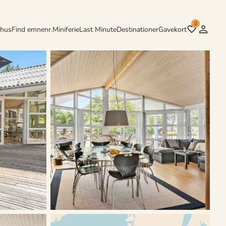
0
rhus
Find emnenr.
Miniferie
Last Minute
Destinationer
Gavekort