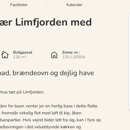
Faciliteter
Kalender
 nær Limfjorden med
Boligareal
Emne nr.:
126 m²
130-L50554
bad, brændeovn og dejlig have
riehus tæt på Limfjorden.
en for byen venter jer en herlig base i dette flotte
remstår virkelig flot med loft til kip, åben
partier. Hvis vejret bider lidt fra sig, kan I fyre op
madlavningen i det veludstyrede køkken og