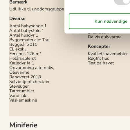
Bemærk
1 km
Afstand til indkøb
1 
Udl. ikke til ungdomsgrupper
Nærmeste by
12 km
Nærmeste restaurant
Diverse
Indendørs
Antal babysenge
1
Antal babystole
1
Brændeovn
Antal husdyr
1
Delvis gulvvarme
Byggemateriale: Træ
Byggeår
2010
Koncepter
EL ekskl.
Feriehus
126 m²
Kvalitetshavemøbler
Helårsisoleret
Røgfrit hus
Kæledyr Ja
1
Tæt på havet
Opvarmning alternativ,
Olievarme
Renoveret
2018
Selvbetjent check-in
Støvsuger
Tørretumbler
Vand inkl.
Vaskemaskine
Miniferie