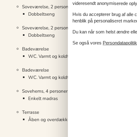
videresendt anonymiserede oplys
Soveværelse, 2 personer
Dobbeltseng
Hvis du accepterer brug af alle c
henblik på personaliseret marke
Soveværelse, 2 personer
Du kan når som helst ændre eller
Dobbeltseng
Se også vores
Persondatapolitik
Badeværelse
WC. Varmt og koldt vand, Bruser
Badeværelse
WC. Varmt og koldt vand, Bruser
Sovehems, 4 personer
Enkelt madras
Terrasse
Åben og overdækket terrasse