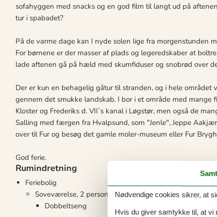
sofahyggen med snacks og en god film til langt ud på aftenen
tur i spabadet?
På de varme dage kan I nyde solen lige fra morgenstunden med
For børnene er der masser af plads og legeredskaber at boltre 
lade aftenen gå på hæld med skumfiduser og snobrød over de
Der er kun en behagelig gåtur til stranden, og i hele området 
gennem det smukke landskab. I bor i et område med mange fine
Kloster og Frederiks d. VII`s kanal i Løgstør, men også de mang
Salling med færgen fra Hvalpsund, som "Jenle", Jeppe Aakjæ
over til Fur og besøg det gamle moler-museum eller Fur Brygh
God ferie.
Rumindretning
Samt
Feriebolig
Soveværelse, 2 personer
Nødvendige cookies sikrer, at si
Dobbeltseng
Hvis du giver samtykke til, at vi