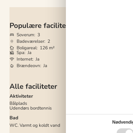
Populære faciliteter
Soverum
3
Grundareal
1.23
Badeværelser
2
Husdyr
1
Boligareal
126 m²
Tilbyder miniferie
Spa
Ja
Vaskemaskine
Ja
Internet
Ja
Tørretumbler
Ja
Brændeovn
Ja
Opvaskemaskine
Alle faciliteter
Aktiviteter
El artikler
Bålplads
1 TV
Udendørs bordtennis
Internet (trådløst)
Smart TV
Bad
I nærheden
Nødvendi
WC. Varmt og koldt vand
Afs. til nærmeste va