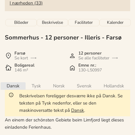
I nærheden (33)
Billeder
Beskrivelse
Faciliteter
Kalender
Sommerhus - 12 personer
 - 
Illeris
 - Farsø
 - 9640
 - Illeris
Farsø
12 personer
Se kort
Se alle faciliteter
Boligareal
Emne nr.:
146 m²
130-L50997
Dansk
Tysk
Norsk
Svensk
Hollandsk
Beskrivelsen foreligger desværre ikke på Dansk. Se
teksten på Tysk nedenfor, eller se den
maskinoversatte tekst på
Dansk
.
An einem der schönsten Gebiete beim Limfjord liegt dieses
einladende Ferienhaus.