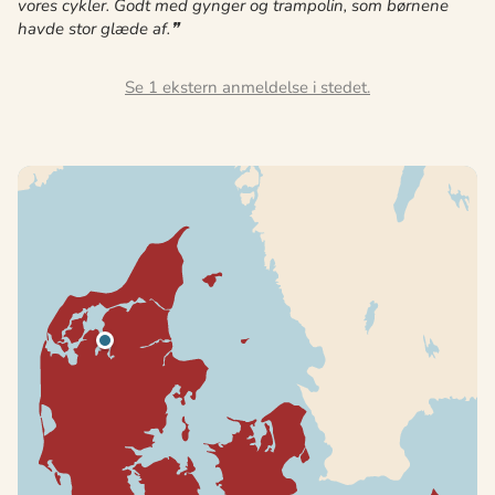
vores cykler. Godt med gynger og trampolin, som børnene
havde stor glæde af.
Se 1 ekstern anmeldelse i stedet.