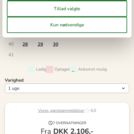
36
1
2
3
4
5
6
37
7
8
9
10
11
12
13
38
14
15
16
17
18
19
20
39
21
22
23
24
25
26
27
40
28
29
30
41
Ledig
Optaget
Ankomst mulig
Varighed
Vores gæsteanmeldelser
4,0
7 OVERNATNINGER
Fra
DKK
2.106,-