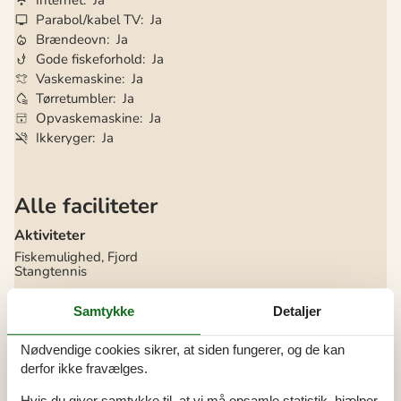
Internet
Ja
Parabol/kabel TV
Ja
Brændeovn
Ja
Gode fiskeforhold
Ja
Vaskemaskine
Ja
Tørretumbler
Ja
Opvaskemaskine
Ja
Ikkeryger
Ja
Alle faciliteter
Aktiviteter
Fiskemulighed, Fjord
Stangtennis
Bad
Samtykke
Detaljer
WC. Varmt og koldt vand
Nødvendige cookies sikrer, at siden fungerer, og de kan
Diverse
derfor ikke fravælges.
Antal babysenge
1
Antal babystole
1
Hvis du giver samtykke til, at vi må opsamle statistik, hjælper