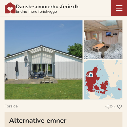
Dansk-sommerhusferie
.dk
Endnu mere feriehygge
Forside
Del
Alternative emner