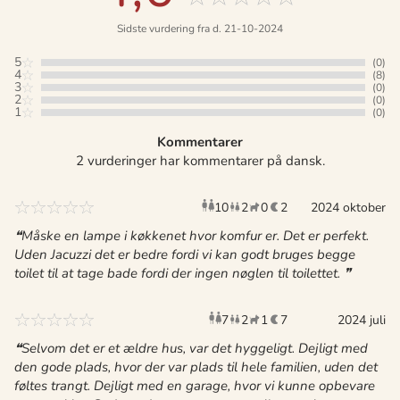
Sidste vurdering fra d. 21-10-2024
5
(0)
4
(8)
3
(0)
2
(0)
1
(0)
Kommentarer
2 vurderinger har kommentarer på dansk.
10
2
0
2
voksne
2024 oktober
børn
husdyr
overnat
Måske en lampe i køkkenet hvor komfur er. Det er perfekt.
Uden Jacuzzi det er bedre fordi vi kan godt bruges begge
toilet til at tage bade fordi der ingen nøglen til toilettet.
7
2
1
7
voksne
børn
husdyr
2024 juli
overnat
Selvom det er et ældre hus, var det hyggeligt. Dejligt med
den gode plads, hvor der var plads til hele familien, uden det
føltes trangt. Dejligt med en garage, hvor vi kunne opbevare