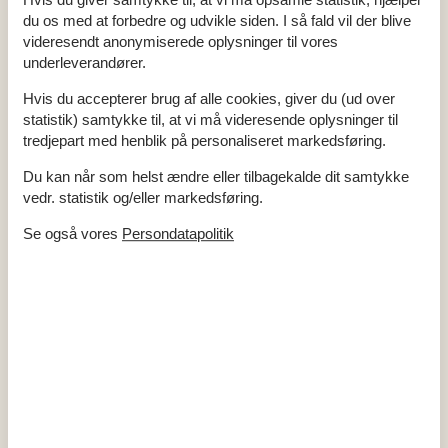
Antal gratis børn (< 4 år)
1
Antal husdyr
4
du os med at forbedre og udvikle siden. I så fald vil der blive
Antal solvogne
2
videresendt anonymiserede oplysninger til vores
Byggemateriale: Træ
underleverandører.
Byggeår
1994
EL ekskl.
Feriehus
146 m²
Hvis du accepterer brug af alle cookies, giver du (ud over
Helårsisoleret
statistik) samtykke til, at vi må videresende oplysninger til
Kæledyr Ja
4
tredjepart med henblik på personaliseret markedsføring.
Luft- eller jordvarmepumpe
Miljøvenlige byggematerialer
Opvarmning, Elvarme
Du kan når som helst ændre eller tilbagekalde dit samtykke
Parabol, tysk og skandinavisk
vedr. statistik og/eller markedsføring.
Selvbetjent check-in
Støvsuger
Se også vores
Persondatapolitik
Tørretumbler
Vand inkl.
Vandkilde: Privat/naturlig
Vaskemaskine
El artikler
1 TV
DK-DR1/TV2
Internet (trådløst)
Stereoanlæg og CD
I nærheden