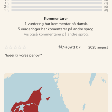
3
(1)
2
(0)
1
(0)
Kommentarer
1 vurdering har kommentar på dansk.
5 vurderinger har komentarer på andre sprog.
7
0
3
7
voksne
2025 august
børn
husdyr
overnat
Ideel til vores behov