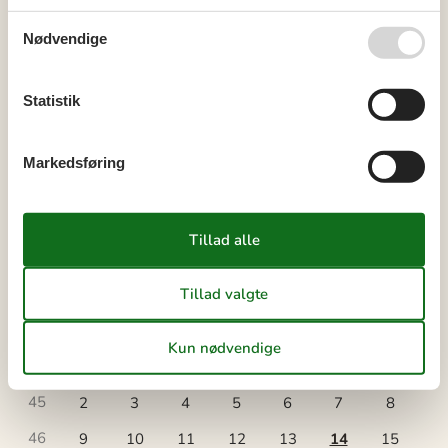
oktober 2026
ma
ti
on
to
fr
lø
sø
Nødvendige
40
1
2
3
4
Statistik
41
5
6
7
8
9
10
11
42
12
13
14
15
16
17
18
Markedsføring
43
19
20
21
22
23
24
25
44
26
27
28
29
30
31
45
november 2026
ma
ti
on
to
fr
lø
sø
44
1
45
2
3
4
5
6
7
8
46
9
10
11
12
13
14
15