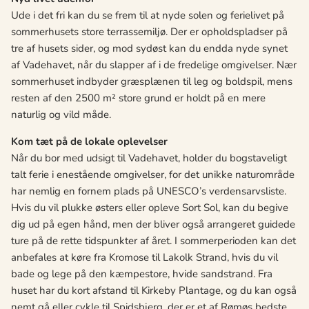
Ude i det fri kan du se frem til at nyde solen og ferielivet på
sommerhusets store terrassemiljø. Der er opholdspladser på
tre af husets sider, og mod sydøst kan du endda nyde synet
af Vadehavet, når du slapper af i de fredelige omgivelser. Nær
sommerhuset indbyder græsplænen til leg og boldspil, mens
resten af den 2500 m² store grund er holdt på en mere
naturlig og vild måde.
Kom tæt på de lokale oplevelser
Når du bor med udsigt til Vadehavet, holder du bogstaveligt
talt ferie i enestående omgivelser, for det unikke naturområde
har nemlig en fornem plads på UNESCO’s verdensarvsliste.
Hvis du vil plukke østers eller opleve Sort Sol, kan du begive
dig ud på egen hånd, men der bliver også arrangeret guidede
ture på de rette tidspunkter af året. I sommerperioden kan det
anbefales at køre fra Kromose til Lakolk Strand, hvis du vil
bade og lege på den kæmpestore, hvide sandstrand. Fra
huset har du kort afstand til Kirkeby Plantage, og du kan også
nemt gå eller cykle til Spidsbjerg, der er et af Rømøs bedste