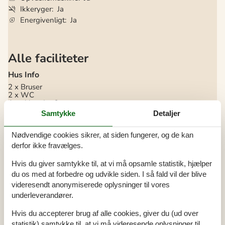
Ikkeryger
Ja
Energivenligt
Ja
Alle faciliteter
Hus Info
2 x Bruser
2 x WC
Antal husdyr
6
Antal voksne
8
Samtykke
Detaljer
Byggeår
1998
Grundareal / Naturgrund
2500 m²
Havudsigt
Nødvendige cookies sikrer, at siden fungerer, og de kan
Husareal
131 m²
derfor ikke fravælges.
Indendørs spabad
Renoveringsår
2002
Hvis du giver samtykke til, at vi må opsamle statistik, hjælper
Sauna
du os med at forbedre og udvikle siden. I så fald vil der blive
Afstande
videresendt anonymiserede oplysninger til vores
underleverandører.
Afstand golfbane
3,8 km
Afstand indkøb / Helårsbutik
2 km
Afstand restaurant
2 km
Hvis du accepterer brug af alle cookies, giver du (ud over
Afstand strand / Sandstrand
200 m
statistik) samtykke til, at vi må videresende oplysninger til