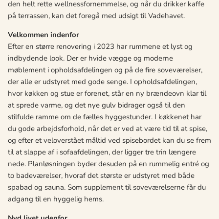
den helt rette wellnessfornemmelse, og når du drikker kaffe
på terrassen, kan det foregå med udsigt til Vadehavet.
Velkommen indenfor
Efter en større renovering i 2023 har rummene et lyst og
indbydende look. Der er hvide vægge og moderne
møblement i opholdsafdelingen og på de fire soveværelser,
der alle er udstyret med gode senge. I opholdsafdelingen,
hvor køkken og stue er forenet, står en ny brændeovn klar til
at sprede varme, og det nye gulv bidrager også til den
stilfulde ramme om de fælles hyggestunder. I køkkenet har
du gode arbejdsforhold, når det er ved at være tid til at spise,
og efter et veloverstået måltid ved spisebordet kan du se frem
til at slappe af i sofaafdelingen, der ligger tre trin længere
nede. Planløsningen byder desuden på en rummelig entré og
to badeværelser, hvoraf det største er udstyret med både
spabad og sauna. Som supplement til soveværelserne får du
adgang til en hyggelig hems.
Nyd livet udenfor