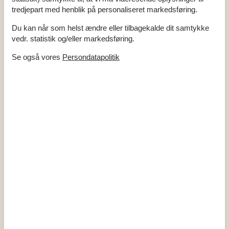
Afstand vadehav
200 m
tredjepart med henblik på personaliseret markedsføring.
Energi / Opvarmning
Du kan når som helst ændre eller tilbagekalde dit samtykke
Brændeovn
vedr. statistik og/eller markedsføring.
Elvarme
Varmepumpe / Med køl
Se også vores
Persondatapolitik
Hårde hvidevarer
Elkedel
Emhætte
Fryser
94
Kaffemaskine
Kogeplader
Køleskab
208
Mikroovn
Opvaskemaskine
Ovn
Strygebræt
Strygejern
Tørretumbler
Vaskemaskine
Multimedier
Chromecast
Dansk tv
Gratis Wi-Fi - Over 100 Mbit