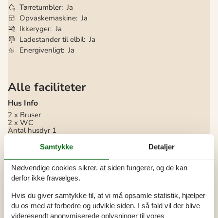
Tørretumbler
Ja
Opvaskemaskine
Ja
Ikkeryger
Ja
Ladestander til elbil
Ja
Energivenligt
Ja
Alle faciliteter
Hus Info
2 x Bruser
2 x WC
Antal husdyr
1
Antal voksne
8
Byggeår
2004
Samtykke
Detaljer
Grundareal / Naturgrund
3095 m²
Havudsigt
Delvis udsigt til Vadehavet
Nødvendige cookies sikrer, at siden fungerer, og de kan
Husareal
112 m²
Indendørs spabad
1
derfor ikke fravælges.
Sauna
Hvis du giver samtykke til, at vi må opsamle statistik, hjælper
Afstande
du os med at forbedre og udvikle siden. I så fald vil der blive
Afstand golfbane
3 km
videresendt anonymiserede oplysninger til vores