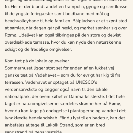
fri. Her er der blandt andet en trampolin, gynge og sandkasse
til de yngste feriegæster samt boldbane med mål og
beachvolleybane til hele familien. Bålpladsen er et skønt sted
at samles, når dagen går på hæld, og mørket sænker sig over
Rømø. Udelivet kan også tilbringes på den store og delvist
overdækkede terrasse, hvor du kan nyde den naturskønne
udsigt og de fredelige omgivelser.
Kom tæt på de lokale oplevelser
Sommerhuset ligger stort set for enden af en lukket vej
ganske tæt på Vadehavet – som du for øvrigt har kig til fra
terrassen. Vadehavet er optaget på UNESCO’s
verdensarvsliste og lægger også navn til den lokale
nationalpark, der oveni købet er Danmarks største. I det hele
taget er naturomgivelserne særdeles skønne her på Rømø,
hvor du kan tage på opdagelse i plantagerne og vandre i det
lyngklædte hedelandskab. Får du lyst til en badetur, kan det
anbefales at tage til Lakolk Strand, som er en bred
sandstrand på øens vestside.