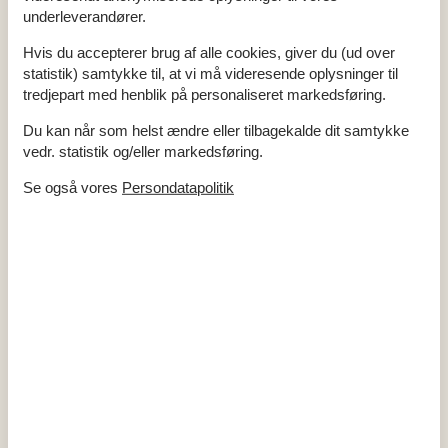
Afstand indkøb / Helårsbutik
1,8 km
underleverandører.
Afstand restaurant
1,8 km
Afstand strand / Sandstrand
4 km
Afstand vadehav
300 m
Hvis du accepterer brug af alle cookies, giver du (ud over
statistik) samtykke til, at vi må videresende oplysninger til
Energi / Opvarmning
tredjepart med henblik på personaliseret markedsføring.
Brændeovn
Elvarme
Du kan når som helst ændre eller tilbagekalde dit samtykke
Solenergi
vedr. statistik og/eller markedsføring.
Varmepumpe / Uden køl
Se også vores
Persondatapolitik
Hårde hvidevarer
Elkedel
Emhætte
Fryser
90
Kaffemaskine
Kogeplader
4
Køleskab
Mikroovn
Opvaskemaskine
Ovn
Strygebræt
Strygejern
Tørretumbler
Vaskemaskine
Multimedier