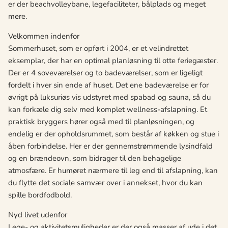
er der beachvolleybane, legefaciliteter, bålplads og meget
mere.
Velkommen indenfor
Sommerhuset, som er opført i 2004, er et velindrettet
eksemplar, der har en optimal planløsning til otte feriegæster.
Der er 4 soveværelser og to badeværelser, som er ligeligt
fordelt i hver sin ende af huset. Det ene badeværelse er for
øvrigt på luksuriøs vis udstyret med spabad og sauna, så du
kan forkæle dig selv med komplet wellness-afslapning. Et
praktisk bryggers hører også med til planløsningen, og
endelig er der opholdsrummet, som består af køkken og stue i
åben forbindelse. Her er der gennemstrømmende lysindfald
og en brændeovn, som bidrager til den behagelige
atmosfære. Er humøret nærmere til leg end til afslapning, kan
du flytte det sociale samvær over i annekset, hvor du kan
spille bordfodbold.
Nyd livet udenfor
Lege- og aktivitetsmuligheder er der også masser af ude i det