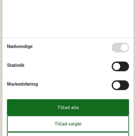
Kalender
Ankomst
Nødvendige
november 2026
ma
ti
on
to
fr
lø
sø
Statistik
44
1
45
2
3
4
5
6
7
8
Markedsføring
46
9
10
11
12
13
14
15
47
16
17
18
19
20
21
22
48
23
24
25
26
27
28
29
49
30