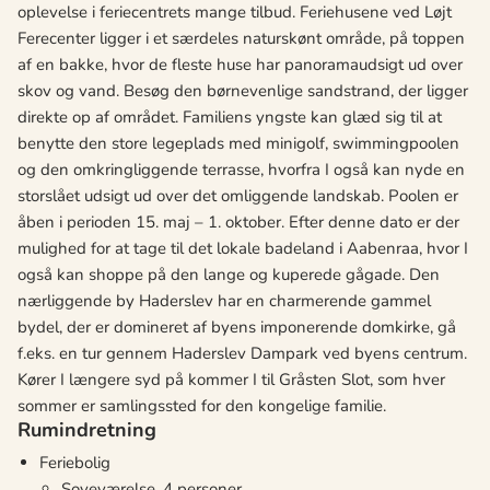
oplevelse i feriecentrets mange tilbud. Feriehusene ved Løjt
Ferecenter ligger i et særdeles naturskønt område, på toppen
af en bakke, hvor de fleste huse har panoramaudsigt ud over
skov og vand. Besøg den børnevenlige sandstrand, der ligger
direkte op af området. Familiens yngste kan glæd sig til at
benytte den store legeplads med minigolf, swimmingpoolen
og den omkringliggende terrasse, hvorfra I også kan nyde en
storslået udsigt ud over det omliggende landskab. Poolen er
åben i perioden 15. maj – 1. oktober. Efter denne dato er der
mulighed for at tage til det lokale badeland i Aabenraa, hvor I
også kan shoppe på den lange og kuperede gågade. Den
nærliggende by Haderslev har en charmerende gammel
bydel, der er domineret af byens imponerende domkirke, gå
f.eks. en tur gennem Haderslev Dampark ved byens centrum.
Kører I længere syd på kommer I til Gråsten Slot, som hver
sommer er samlingssted for den kongelige familie.
Rumindretning
Feriebolig
Soveværelse, 4 personer