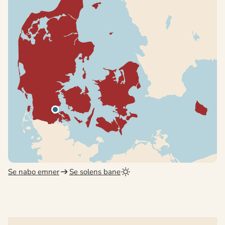
Se nabo emner
Se solens bane