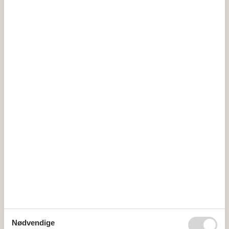
Kalender
Ankomst
september 2026
ma
ti
on
to
fr
lø
sø
36
1
2
3
4
5
6
37
7
8
9
10
11
12
13
38
14
15
16
17
18
19
20
39
21
22
23
24
25
26
27
40
28
29
30
41
Nødvendige
oktober 2026