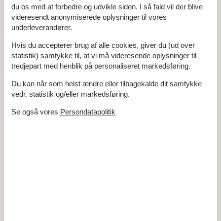
1 TV
du os med at forbedre og udvikle siden. I så fald vil der blive
DK-DR1/TV2
videresendt anonymiserede oplysninger til vores
Internet (trådløst)
Stereoanlæg og CD
underleverandører.
I nærheden
Hvis du accepterer brug af alle cookies, giver du (ud over
Afs. til nærmeste vand/badning
200 m
statistik) samtykke til, at vi må videresende oplysninger til
Afstand til fiskemulighed
200 m
tredjepart med henblik på personaliseret markedsføring.
Afstand til indkøb
100 m
Golfbane
500 m
Du kan når som helst ændre eller tilbagekalde dit samtykke
Legeplads
100 m
vedr. statistik og/eller markedsføring.
Minigolf
100 m
Nærmeste by
8 km
Nærmeste restaurant
8 km
Se også vores
Persondatapolitik
Surfmuligheder
150 m
Udendørs Pool
100 m
Indendørs
Brændeovn
Delvis gulvvarme
Koncepter
Energispare hus
Kvalitetshavemøbler
Røgfrit hus
Tæt på havet