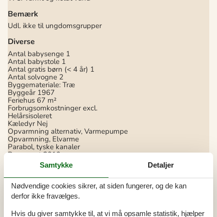
Bemærk
Udl. ikke til ungdomsgrupper
Diverse
Antal babysenge
1
Antal babystole
1
Antal gratis børn (< 4 år)
1
Antal solvogne
2
Byggemateriale: Træ
Byggeår
1967
Feriehus
67 m²
Forbrugsomkostninger excl.
Helårsisoleret
Kæledyr Nej
Opvarmning alternativ, Varmepumpe
Opvarmning, Elvarme
Parabol, tyske kanaler
Renoveret
2010
Selvbetjent check-in
Samtykke
Detaljer
Støvsuger
Tørretumbler
Vaskemaskine
Nødvendige cookies sikrer, at siden fungerer, og de kan
derfor ikke fravælges.
El artikler
1 DVD
Hvis du giver samtykke til, at vi må opsamle statistik, hjælper