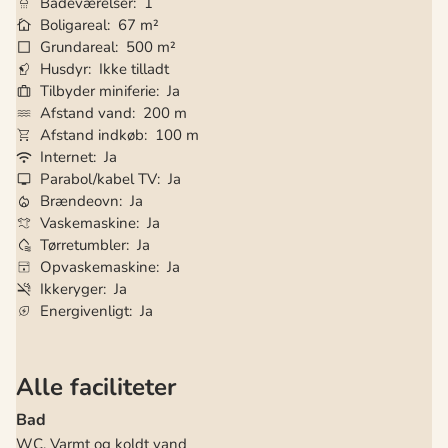
Badeværelser
1
Boligareal
67 m²
Grundareal
500 m²
Husdyr
Ikke tilladt
Tilbyder miniferie
Ja
Afstand vand
200 m
Afstand indkøb
100 m
Internet
Ja
Parabol/kabel TV
Ja
Brændeovn
Ja
Vaskemaskine
Ja
Tørretumbler
Ja
Opvaskemaskine
Ja
Ikkeryger
Ja
Energivenligt
Ja
Alle faciliteter
Bad
WC. Varmt og koldt vand