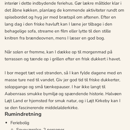
interiør i dette indbydende feriehus. Gør lækre måltider klar i
det åbne køkken, planlæg de kommende aktiviteter rundt om
spisebordet og hyg jer med brætspil om aftenen. Efter en
lang dag i den friske havluft kan I læne jer tilbage i den
behagelige sofa, streame en film eller lytte til den stille
knitren fra brændeovnen, mens I læser en god bog.
Når solen er fremme, kan I dække op til morgenmad på
terrassen og tænde op i grillen efter en frisk dukkert i havet.
I bor meget tæt ved stranden, så I kan fylde dagene med en
masse ture ned til vandet. Giv jer god tid til friske dukkerter,
solopgange og små tænkepauser. I har ikke langt til
Aabenraas smukke bymiljø og spændende historie. Halvøen
Løjt Land er hjemsted for smuk natur, og i Løjt Kirkeby kan I
se den fascinerende middelalderkirke.
Rumindretning
Feriebolig
Soveværelse, 2 personer