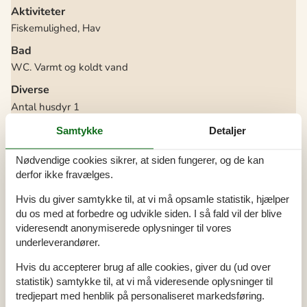
Aktiviteter
Fiskemulighed, Hav
Bad
WC. Varmt og koldt vand
Diverse
Antal husdyr
1
Antal solvogne
2
Byggemateriale: Træ
Samtykke
Detaljer
Byggeår
1976
EL ekskl.
Nødvendige cookies sikrer, at siden fungerer, og de kan
Feriehus
67 m²
Helårsisoleret
derfor ikke fravælges.
Kæledyr Ja
1
Opvarmning alternativ, Varmepumpe
Hvis du giver samtykke til, at vi må opsamle statistik, hjælper
Opvarmning, Elvarme
du os med at forbedre og udvikle siden. I så fald vil der blive
Panoramaudsigt over vand
Renoveret
2023
videresendt anonymiserede oplysninger til vores
Selvbetjent check-in
underleverandører.
Støvsuger
Vand inkl.
Hvis du accepterer brug af alle cookies, giver du (ud over
El artikler
statistik) samtykke til, at vi må videresende oplysninger til
tredjepart med henblik på personaliseret markedsføring.
1 TV