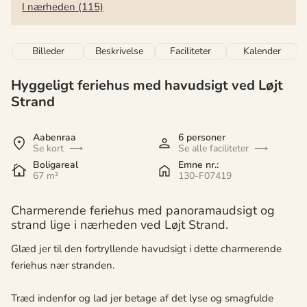
I nærheden (115)
Billeder
Beskrivelse
Faciliteter
Kalender
Hyggeligt feriehus med havudsigt ved Løjt
Strand
Aabenraa
6 personer
Se kort
Se alle faciliteter
Boligareal
Emne nr.:
67 m²
130-F07419
Charmerende feriehus med panoramaudsigt og
strand lige i nærheden ved Løjt Strand.
Glæd jer til den fortryllende havudsigt i dette charmerende
feriehus nær stranden.
Træd indenfor og lad jer betage af det lyse og smagfulde