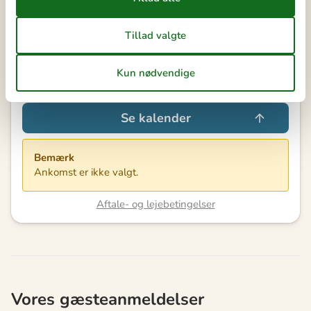
Vores gæsteanmeldelser
4,3
7 OVERNATNINGER
Fra
DKK
2.690,-
Valgfri rengøring: DKK 827,-
Se kalender
Bemærk
Ankomst er ikke valgt.
Aftale- og lejebetingelser
Vores gæsteanmeldelser