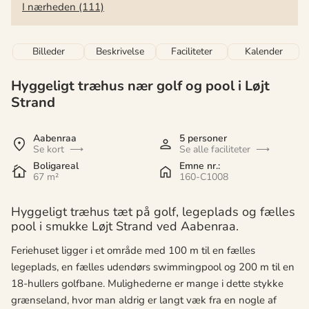
I nærheden (111)
Billeder
Beskrivelse
Faciliteter
Kalender
Hyggeligt træhus nær golf og pool i Løjt
Strand
Aabenraa
5 personer
Se kort
Se alle faciliteter
Boligareal
Emne nr.:
67 m²
160-C1008
Hyggeligt træhus tæt på golf, legeplads og fælles
pool i smukke Løjt Strand ved Aabenraa.
Feriehuset ligger i et område med 100 m til en fælles
legeplads, en fælles udendørs swimmingpool og 200 m til en
18-hullers golfbane. Mulighederne er mange i dette stykke
grænseland, hvor man aldrig er langt væk fra en nogle af