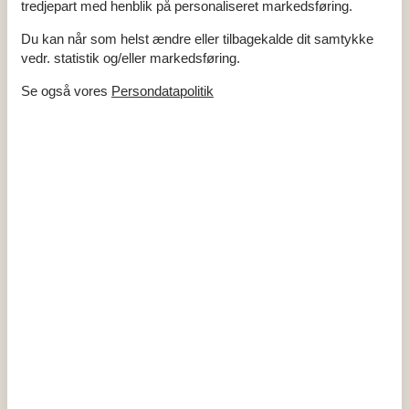
tredjepart med henblik på personaliseret markedsføring.
Køkken
Du kan når som helst ændre eller tilbagekalde dit samtykke
El-komfur
vedr. statistik og/eller markedsføring.
Emhætte
Fryser
30 l
Se også vores
Persondatapolitik
Kaffemaskine
Køkkenet har v/k vand
Køleskab
Mikroovn
Opvaskemaskine
Udendørs
Grill
Havemøbler
Naturgrund
300 m²
Wellness
Fælles udendørs swimmingpool
Pool juni til ultimo august
Miniferie