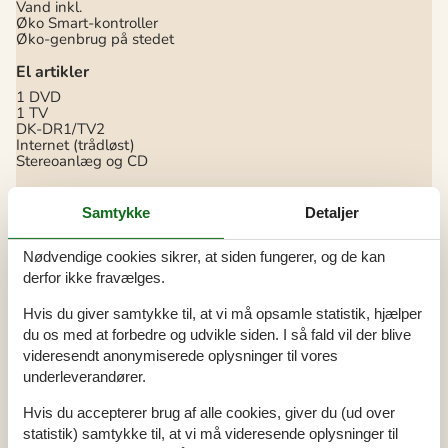
Vand inkl.
Øko Smart-kontroller
Øko-genbrug på stedet
El artikler
1 DVD
1 TV
DK-DR1/TV2
Internet (trådløst)
Stereoanlæg og CD
I nærheden
Samtykke
Detaljer
Afs. til nærmeste vand/badning
600 m
Afstand til indkøb
3 km
Golfbane
200 m
Nødvendige cookies sikrer, at siden fungerer, og de kan
Legeplads
100 m
derfor ikke fravælges.
Nærmeste restaurant
3 km
Indendørs
Hvis du giver samtykke til, at vi må opsamle statistik, hjælper
du os med at forbedre og udvikle siden. I så fald vil der blive
Brændeovn og pejs
Gulvvarme på badeværelset
videresendt anonymiserede oplysninger til vores
underleverandører.
Koncepter
Røgfrit hus
Hvis du accepterer brug af alle cookies, giver du (ud over
Tæt på havet
statistik) samtykke til, at vi må videresende oplysninger til
Økoophold