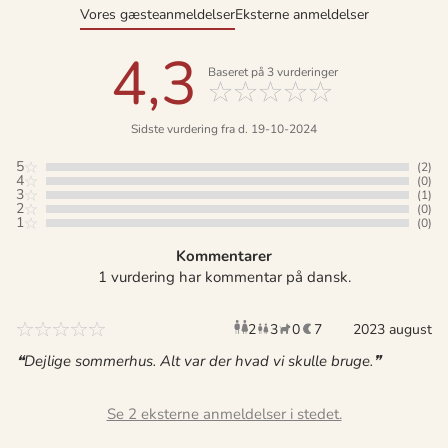
Vores gæsteanmeldelser
Eksterne anmeldelser
4,3
Baseret på
3
vurderinger
Sidste vurdering fra d. 19-10-2024
5
(2)
4
(0)
3
(1)
2
(0)
1
(0)
Kommentarer
1 vurdering har kommentar på dansk.
2
3
0
7
voksne
2023 august
børn
husdyr
overnat
Dejlige sommerhus. Alt var der hvad vi skulle bruge.
Se 2 eksterne anmeldelser i stedet.