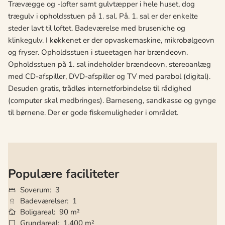
Trævægge og -lofter samt gulvtæpper i hele huset, dog
trægulv i opholdsstuen på 1. sal. På. 1. sal er der enkelte
steder lavt til loftet. Badeværelse med bruseniche og
klinkegulv. I køkkenet er der opvaskemaskine, mikrobølgeovn
og fryser. Opholdsstuen i stueetagen har brændeovn.
Opholdsstuen på 1. sal indeholder brændeovn, stereoanlæg
med CD-afspiller, DVD-afspiller og TV med parabol (digital).
Desuden gratis, trådløs internetforbindelse til rådighed
(computer skal medbringes). Barneseng, sandkasse og gynge
til børnene. Der er gode fiskemuligheder i området.
Populære faciliteter
Soverum
3
Badeværelser
1
Boligareal
90 m²
Grundareal
1.400 m²