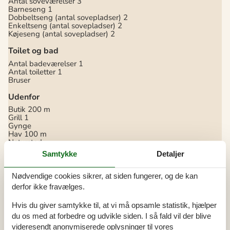
Antal soveværelser
3
Barneseng
1
Dobbeltseng (antal sovepladser)
2
Enkeltseng (antal sovepladser)
2
Køjeseng (antal sovepladser)
2
Toilet og bad
Antal badeværelser
1
Antal toiletter
1
Bruser
Udenfor
Butik
200 m
Grill
1
Gynge
Hav
100 m
Natursted
Parkeringsplads ved huset
Samtykke
Detaljer
Sandkasse
Størrelse af grunden
1400 m²
Terrasse
24 m²
Nødvendige cookies sikrer, at siden fungerer, og de kan
derfor ikke fravælges.
Hvis du giver samtykke til, at vi må opsamle statistik, hjælper
du os med at forbedre og udvikle siden. I så fald vil der blive
videresendt anonymiserede oplysninger til vores