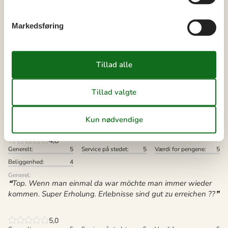
4,9
Markedsføring
Generelt:
5,0
Service på stedet:
4,9
Værdi for pengene:
4,9
Beliggenhed:
4,8
9 eksterne anmeldelser
4,8
Generelt:
5
Service på stedet:
5
Værdi for pengene:
5
Beliggenhed:
4
Generel:
Top. Wenn man einmal da war möchte man immer wieder
kommen. Super Erholung. Erlebnisse sind gut zu erreichen ??
5,0