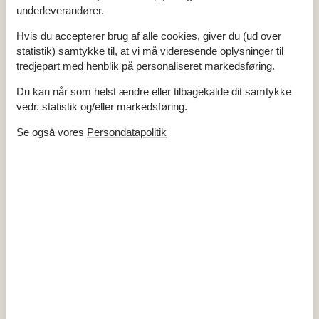
underleverandører.
Kalender
Hvis du accepterer brug af alle cookies, giver du (ud over
Ankomst
statistik) samtykke til, at vi må videresende oplysninger til
tredjepart med henblik på personaliseret markedsføring.
Du kan når som helst ændre eller tilbagekalde dit samtykke
august 2026
vedr. statistik og/eller markedsføring.
ma
ti
on
to
fr
lø
sø
Se også vores
Persondatapolitik
31
1
2
32
3
4
5
6
7
8
9
33
10
11
12
13
14
15
16
34
17
18
19
20
21
22
23
35
24
25
26
27
28
29
30
36
31
september 2026