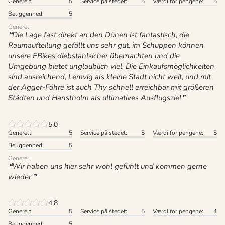
Generelt:
5
Service på stedet:
5
Værdi for pengene:
5
Beliggenhed:
5
Generel:
Die Lage fast direkt an den Dünen ist fantastisch, die
Raumaufteilung gefällt uns sehr gut, im Schuppen können
unsere EBikes diebstahlsicher übernachten und die
Umgebung bietet unglaublich viel. Die Einkaufsmöglichkeiten
sind ausreichend, Lemvig als kleine Stadt nicht weit, und mit
der Agger-Fähre ist auch Thy schnell erreichbar mit größeren
Städten und Hanstholm als ultimatives Ausflugsziel
5,0
Generelt:
5
Service på stedet:
5
Værdi for pengene:
5
Beliggenhed:
5
Generel:
Wir haben uns hier sehr wohl gefühlt und kommen gerne
wieder.
4,8
Generelt:
5
Service på stedet:
5
Værdi for pengene:
4
Beliggenhed:
5