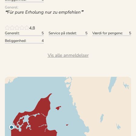
Generel:
Für pure Erholung nur zu empfehlen
4,8
Generelt:
5
Service på stedet:
5
Værdi for pengene:
5
Beliggenhed:
4
Vis alle anmeldelser