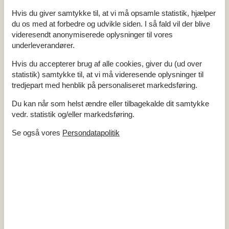
Fiber TV pakke
1
Hvis du giver samtykke til, at vi må opsamle statistik, hjælper
Soverum
du os med at forbedre og udvikle siden. I så fald vil der blive
Dobbeltseng
3
videresendt anonymiserede oplysninger til vores
Soverum
3
underleverandører.
Gulv: Træ - soverum
Mål: 3/4 seng 140x200
2
Mål: Dobbeltseng 180x200
1
Hvis du accepterer brug af alle cookies, giver du (ud over
statistik) samtykke til, at vi må videresende oplysninger til
Baderum
tredjepart med henblik på personaliseret markedsføring.
Toilet
1
Bad
1
Du kan når som helst ændre eller tilbagekalde dit samtykke
Bruser
vedr. statistik og/eller markedsføring.
Gulv i baderum: Klinker
Håndvask
Se også vores
Persondatapolitik
Koncepter
Skiftedag: Lørdag
Objektinfo
Byggeår
1977
Areal: Hus m²
71
Varme: Brændeovn
Strygejern
Strygebræt
Varme: Varmepumpe