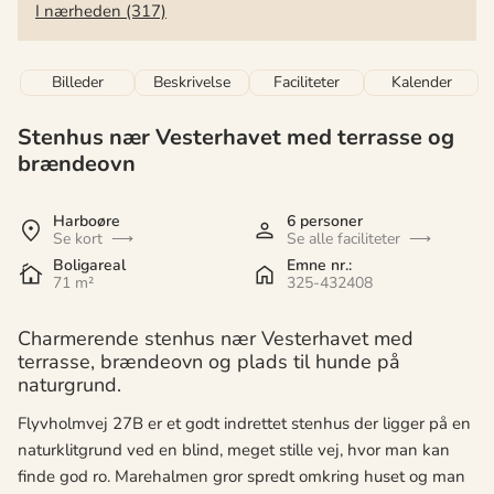
I nærheden (317)
Billeder
Beskrivelse
Faciliteter
Kalender
Stenhus nær Vesterhavet med terrasse og
brændeovn
Harboøre
6 personer
Se kort
Se alle faciliteter
Boligareal
Emne nr.:
71 m²
325-432408
Charmerende stenhus nær Vesterhavet med
terrasse, brændeovn og plads til hunde på
naturgrund.
Flyvholmvej 27B er et godt indrettet stenhus der ligger på en
naturklitgrund ved en blind, meget stille vej, hvor man kan
finde god ro. Marehalmen gror spredt omkring huset og man