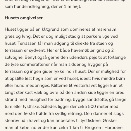
som hundeindhegning, der er 1 m højt.
Husets omgivelser
Huset ligger på en klitgrund som domineres af marehalm,
græs og lyng. Det er dog muligt stadig at parkere lige ved
huset. Terrassen får man adgang til direkte fra stuen og
terrassen er sydvent. Her er både havemøbler, grill og 2
solvogne. Benyt også gerne den udendørs pejs til at forlænge
de lyse sommeraftener når man sidder og hygger på
terrassen og ingen gider rykke ind i huset. Der er mulighed for
at opstille løst hegn som er ved huset, ideelt hvis mindre børn
eller hund medbringes. Klitterne til Vesterhavet ligger kun et
langt stenkast væk og ovre på den anden side ligger en bred
strand med mulighed for badning, bygge sandslotte, gå lange
ture eller lystfiske. Således ligger der cirka 500 meter mod
nord den første høfde fra sydlig retning. Den danner et slags
stenrev ud i havet og kan anbefales til lystfiskere. Ønsker
man at købe ind er der kun cirka 1 km til Brugsen i Harboøre,