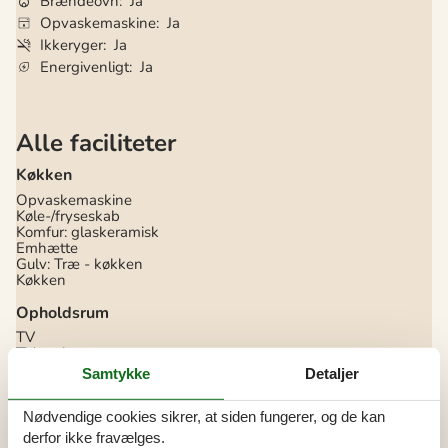
Brændeovn
Ja
Opvaskemaskine
Ja
Ikkeryger
Ja
Energivenligt
Ja
Alle faciliteter
Køkken
Opvaskemaskine
Køle-/fryseskab
Komfur: glaskeramisk
Emhætte
Gulv: Træ - køkken
Køkken
Opholdsrum
TV
TV: tysk
TV: Dansk
Samtykke
Detaljer
Møbler: Læder
Gulv: Træ - opholdsrum
Streaming af radio/apps/TV kanaler
Nødvendige cookies sikrer, at siden fungerer, og de kan
TV - Fiber
derfor ikke fravælges.