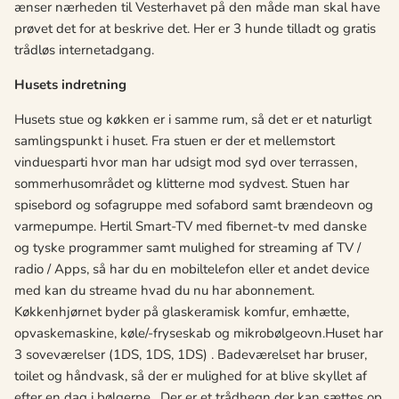
ænser nærheden til Vesterhavet på den måde man skal have
prøvet det for at beskrive det. Her er 3 hunde tilladt og gratis
trådløs internetadgang.
Husets indretning
Husets stue og køkken er i samme rum, så det er et naturligt
samlingspunkt i huset. Fra stuen er der et mellemstort
vinduesparti hvor man har udsigt mod syd over terrassen,
sommerhusområdet og klitterne mod sydvest. Stuen har
spisebord og sofagruppe med sofabord samt brændeovn og
varmepumpe. Hertil Smart-TV med fibernet-tv med danske
og tyske programmer samt mulighed for streaming af TV /
radio / Apps, så har du en mobiltelefon eller et andet device
med kan du streame hvad du nu har abonnement.
Køkkenhjørnet byder på glaskeramisk komfur, emhætte,
opvaskemaskine, køle/-fryseskab og mikrobølgeovn.Huset har
3 soveværelser (1DS, 1DS, 1DS) . Badeværelset har bruser,
toilet og håndvask, så der er mulighed for at blive skyllet af
efter en dag i bølgerne. Der er et trådhegn der kan sættes op,